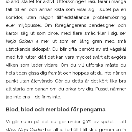
ibland istället för aktivt. Utforskningen resulterar i många
fall till en och annan kista som visar sig i slutet på en
korridor, utan någon tillfredställande problemlösning
eller miljöpussel. Om föregångarens bandesigner och
kartor såg ut som cirkel med flera småcirklar i sig, ser
Ninja Gaiden 4
mer ut som en lång gren med små
utstickande sidospår. Du blir ofta bemött av ett vägskäl
med två rutter, däri det kan vara mycket svårt att avgöra
vilken som leder vidare. Om du vill utforska måste du
hela tiden gissa dig framåt och hoppas att du inte når en
punkt utan återvändo. Gör du detta är det kört, lika bra
att starta om banan om du orkar bry dig. Pussel nämner
jag inte ens – de finns inte.
Blod, blod och mer blod för pengarna
Vi går nu in på det du gör under 90% av spelet – att
slåss.
Ninja Gaiden
har alltid förhållit till strid genom en fri