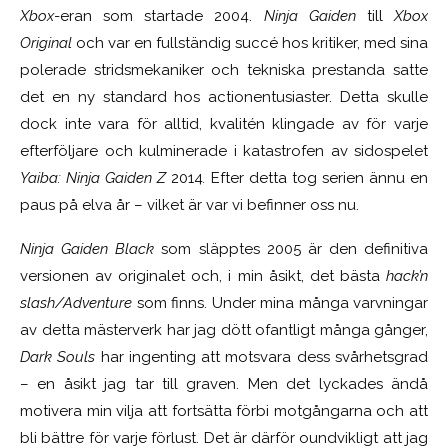
Xbox
-eran som startade 2004.
Ninja Gaiden
till
Xbox
Original
och var en fullständig succé hos kritiker, med sina
polerade stridsmekaniker och tekniska prestanda satte
det en ny standard hos actionentusiaster. Detta skulle
dock inte vara för alltid, kvalitén klingade av för varje
efterföljare och kulminerade i katastrofen av sidospelet
Yaiba: Ninja Gaiden Z
2014
.
Efter detta tog serien ännu en
paus på elva år – vilket är var vi befinner oss nu.
Ninja Gaiden Black
som släpptes 2005 är den definitiva
versionen av originalet och, i min åsikt, det bästa
hack’n
slash/Adventure
som finns. Under mina många varvningar
av detta mästerverk har jag dött ofantligt många gånger,
Dark Souls
har ingenting att motsvara dess svårhetsgrad
– en åsikt jag tar till graven. Men det lyckades ändå
motivera min vilja att fortsätta förbi motgångarna och att
bli bättre för varje förlust. Det är därför oundvikligt att jag