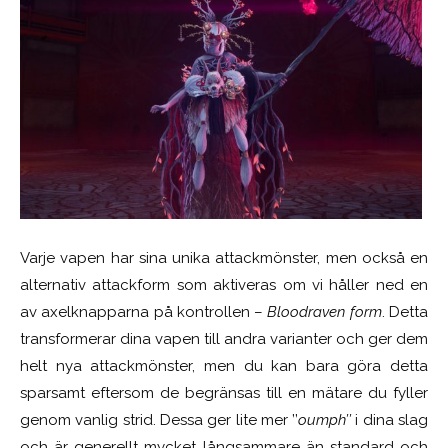
Varje vapen har sina unika attackmönster, men också en
alternativ attackform som aktiveras om vi håller ned en
av axelknapparna på kontrollen –
Bloodraven form
. Detta
transformerar dina vapen till andra varianter och ger dem
helt nya attackmönster, men du kan bara göra detta
sparsamt eftersom de begränsas till en mätare du fyller
genom vanlig strid. Dessa ger lite mer ’’
oumph’’
i dina slag
och är generellt mycket långsammare än standard och