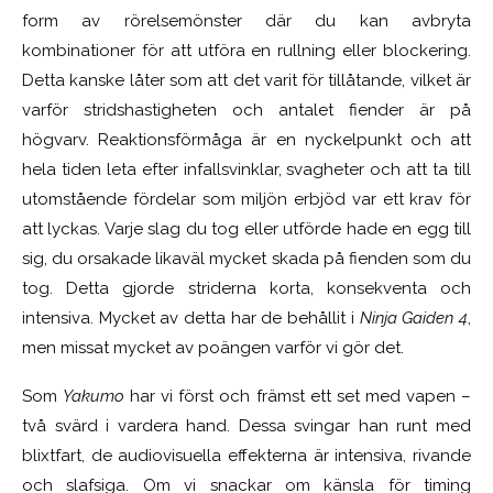
form av rörelsemönster där du kan avbryta
kombinationer för att utföra en rullning eller blockering.
Detta kanske låter som att det varit för tillåtande, vilket är
varför stridshastigheten och antalet fiender är på
högvarv. Reaktionsförmåga är en nyckelpunkt och att
hela tiden leta efter infallsvinklar, svagheter och att ta till
utomstående fördelar som miljön erbjöd var ett krav för
att lyckas. Varje slag du tog eller utförde hade en egg till
sig, du orsakade likaväl mycket skada på fienden som du
tog. Detta gjorde striderna korta, konsekventa och
intensiva. Mycket av detta har de behållit i
Ninja Gaiden 4
,
men missat mycket av poängen varför vi gör det.
Som
Yakumo
har vi först och främst ett set med vapen –
två svärd i vardera hand. Dessa svingar han runt med
blixtfart, de audiovisuella effekterna är intensiva, rivande
och slafsiga. Om vi snackar om känsla för timing