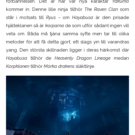
förbannelsen. Det är här vår nya karaktär
Yakumo
kommer in. Denne lille ninja tillhör
The Raven Clan
som
står i motsats till
Ryus –
om
Hayabusa
är den prisade
hjälteklanen så är
korparna
de som utför sådant ingen vill
veta om. Båda må tjäna samma syfte men tar till olika
metoder för att få detta gjort; ett slags yin till varandras
yang. Den största skillnaden ligger i deras härkomst där
Hayabusa
tillhör de
Heavenly Dragon Lineage
medan
Korpklanen
tillhör
M
örka drakens
släktlinje.