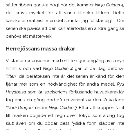
sätter ribban ganska högt när det kommer
Ninja Gaiden 4,
det krävs mycket för att vinna tillbaka tilltron. Detta
kanske är orättvist, men det struntar jag fullständigt i. Om
serien ska påvisa att den kan återfödas en andra gång så
behövs ett mästerverk.
Herrejössans massa drakar
Vi startar recensionen med en liten genomgång av storyn
hitintills och vad
Ninja Gaiden 4
går ut på. Jag betonar
’’liten’’
då berättelsen inte är det serien är känd för, den
tjänar mer som en nödvändighet för andra medel.
Ryu
Hayabusa
som är spelseriens förtjusande huvudkaraktär
tog ännu en gång död på en variant av den så kallade
’’Dark Dragon’’
under
Ninja Gaiden 3
. Efter att kroppen fallit
till marken började ett regn över Tokyo som aldrig tog
slut; även om du dödar dess fysiska form släpper inte