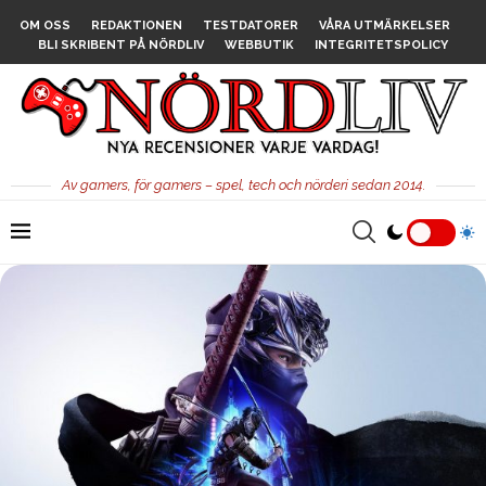
OM OSS
REDAKTIONEN
TESTDATORER
VÅRA UTMÄRKELSER
BLI SKRIBENT PÅ NÖRDLIV
WEBBUTIK
INTEGRITETSPOLICY
Av gamers, för gamers – spel, tech och nörderi sedan 2014.