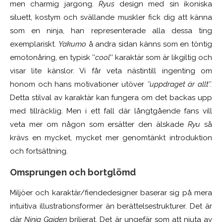
men charmig jargong.
Ryus
design med sin ikoniska
siluett, kostym och svällande muskler fick dig att känna
som en ninja, han representerade alla dessa ting
exemplariskt.
Yakumo
å andra sidan känns som en töntig
emotonåring, en typisk ’’
cool
’’ karaktär som är likgiltig och
visar lite känslor. Vi får veta nästintill ingenting om
honom
och hans motivationer utöver
’’uppdraget är allt’’.
Detta stilval av karaktär kan fungera om det backas upp
med tillräcklig. Men i ett fall där långtgående fans vill
veta mer om någon som ersätter den älskade
Ryu
så
krävs en mycket, mycket mer genomtänkt introduktion
och fortsättning.
Omsprungen och bortglömd
Miljöer och karaktär/fiendedesigner baserar sig på mera
intuitiva illustrationsformer än berättelsestrukturer. Det är
där
Ninja Gaiden
briljerat. Det är ungefär som att njuta av