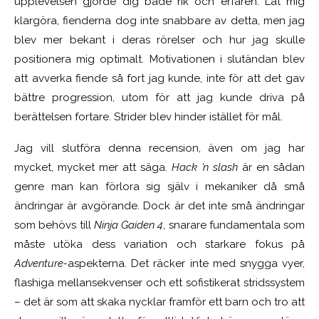
upplevelsen gjorde dig både rik och erfaren. Låt mig
klargöra, fienderna dog inte snabbare av detta, men jag
blev mer bekant i deras rörelser och hur jag skulle
positionera mig optimalt. Motivationen i slutändan blev
att avverka fiende så fort jag kunde, inte för att det gav
bättre progression, utom för att jag kunde driva på
berättelsen fortare. Strider blev hinder istället för mål.
Jag vill slutföra denna recension, även om jag har
mycket, mycket mer att säga.
Hack ’n slash
är en sådan
genre man kan förlora sig själv i mekaniker då små
ändringar är avgörande. Dock är det inte små ändringar
som behövs till
Ninja Gaiden 4
, snarare fundamentala som
måste utöka dess variation och starkare fokus på
Adventure-
aspekterna. Det räcker inte med snygga vyer,
flashiga mellansekvenser och ett sofistikerat stridssystem
– det är som att skaka nycklar framför ett barn och tro att