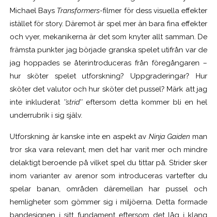
Michael Bays
Transformers-
filmer för dess visuella effekter
istället för story. Däremot är spel mer än bara fina effekter
och vyer, mekanikerna är det som knyter allt samman. De
främsta punkter jag började granska spelet utifrån var de
jag hoppades se återintroduceras från föregångaren –
hur sköter spelet utforskning? Uppgraderingar? Hur
sköter det valutor och hur sköter det pussel? Märk att jag
inte inkluderat
’’strid’’
eftersom detta kommer bli en hel
underrubrik i sig själv.
Utforskning är kanske inte en aspekt av
Ninja Gaiden
man
tror ska vara relevant, men det har varit mer och mindre
delaktigt beroende på vilket spel du tittar på. Strider sker
inom varianter av arenor som introduceras vartefter du
spelar banan, områden däremellan har pussel och
hemligheter som gömmer sig i miljöerna. Detta formade
bandesignen i sitt fundament eftersom det låg i klang