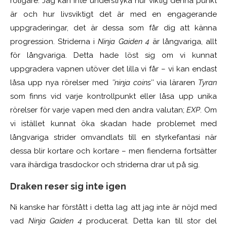
roligare. Jag kan inte understryka hur viktig denna punkt
är och hur livsviktigt det är med en engagerande
uppgraderingar, det är dessa som får dig att känna
progression. Striderna i
Ninja Gaiden 4
är långvariga, allt
för långvariga. Detta hade löst sig om vi kunnat
uppgradera vapnen utöver det lilla vi får – vi kan endast
låsa upp nya rörelser med
’’ninja coins’’
via läraren
Tyran
som finns vid varje kontrollpunkt eller låsa upp unika
rörelser för varje vapen med den andra valutan;
EXP
. Om
vi istället kunnat öka skadan hade problemet med
långvariga strider omvandlats till en styrkefantasi när
dessa blir kortare och kortare – men fienderna fortsätter
vara ihärdiga trasdockor och striderna drar ut på sig.
Draken reser sig inte igen
Ni kanske har förstått i detta lag att jag inte är nöjd med
vad
Ninja Gaiden 4
producerat. Detta kan till stor del