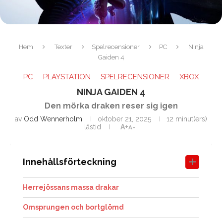
Hem
Texter
Spelrecensioner
PC
Ninja
Gaiden 4
PC
PLAYSTATION
SPELRECENSIONER
XBOX
NINJA GAIDEN 4
Den mörka draken reser sig igen
av
Odd Wennerholm
oktober 21, 2025
12 minut(ers)
lästid
A+
A-
Innehållsförteckning
Herrejössans massa drakar
Omsprungen och bortglömd