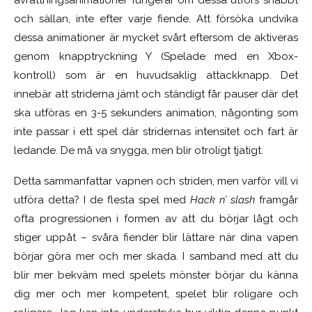
avrättningsanimationer fungerar om dessa utförs snabbt
och sällan, inte efter varje fiende. Att försöka undvika
dessa animationer är mycket svårt eftersom de aktiveras
genom knapptryckning Y (Spelade med en Xbox-
kontroll) som är en huvudsaklig attackknapp. Det
innebär att striderna jämt och ständigt får pauser där det
ska utföras en 3-5 sekunders animation, någonting som
inte passar i ett spel där stridernas intensitet och fart är
ledande. De må va snygga, men blir otroligt tjatigt.
Detta sammanfattar vapnen och striden, men varför vill vi
utföra detta? I de flesta spel med
Hack n’ slash
framgår
ofta progressionen i formen av att du börjar lågt och
stiger uppåt – svåra fiender blir lättare när dina vapen
börjar göra mer och mer skada. I samband med att du
blir mer bekväm med spelets mönster börjar du känna
dig mer och mer kompetent, spelet blir roligare och