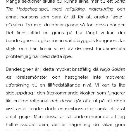
Många sektioner skulle du kunna likna mer till ett
Sonic
The Hedgehog
-spel, med
railgliding
,
watersurfing
och
annat nonsens som bara är till för att orsaka ’’
wow
’’-
effekten. Tro mig, du börjar gäspa så fort dessa händer.
Det finns alltid en gräns på hur långt vi kan dra
bandesignens logiker innan världsbyggets kongruens tar
stryk, och häri finner vi en av de mest fundamentala
problem jag har med detta spel.
Bandesignen är i detta mycket bristfällig då
Ninja Gaiden
4
:s rörelsemönster och hastigheter inte motiverar
utforskning till en tillfredställande nivå. Vi kan ta lite
sidouppdrag i den återkommande kiosken som fungerar
likt en kontrollpunkt och dessa går ofta ut på att döda
visst antal fiender, döda en miniboss eller samla ett visst
antal grejer. Men dessa är så underminerande att jag
hellre skippat dem, det är någonting du råkar göra