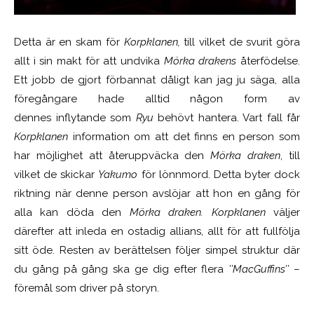
Detta är en skam för
Korpklanen,
till vilket de svurit göra
allt i sin makt för att undvika
M
örka drakens
återfödelse.
Ett jobb de gjort förbannat dåligt kan jag ju säga, alla
föregångare hade alltid någon form av
dennes
inflytande som
Ryu
behövt hantera. Vart fall får
Korpklanen
information om att det finns en person som
har möjlighet att återuppväcka den
M
örka draken
, till
vilket de skickar
Yakumo
för lönnmord. Detta byter dock
riktning när denne person avslöjar att hon en gång för
alla kan döda den
M
örka draken. Korpklanen
väljer
därefter att inleda en ostadig allians, allt för att fullfölja
sitt öde. Resten av berättelsen följer simpel struktur där
du gång på gång ska ge dig efter flera
’’MacGuffins’’
–
föremål som driver på storyn.