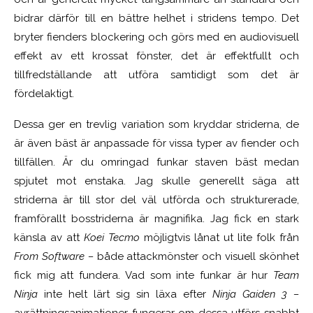
bidrar därför till en bättre helhet i stridens tempo. Det
bryter fienders blockering och görs med en audiovisuell
effekt av ett krossat fönster, det är effektfullt och
tillfredställande att utföra samtidigt som det är
fördelaktigt.
Dessa ger en trevlig variation som kryddar striderna, de
är även bäst är anpassade för vissa typer av fiender och
tillfällen. Är du omringad funkar staven bäst medan
spjutet mot enstaka. Jag skulle generellt säga att
striderna är till stor del väl utförda och strukturerade,
framförallt bosstriderna är magnifika. Jag fick en stark
känsla av att
Koei Tecmo
möjligtvis lånat ut lite folk från
From Software –
både attackmönster och visuell skönhet
fick mig att fundera. Vad som inte funkar är hur
Team
Ninja
inte helt lärt sig sin läxa efter
Ninja Gaiden 3 –