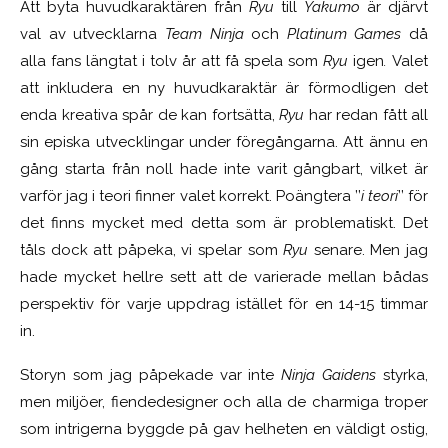
Att byta huvudkaraktären från
Ryu
till
Yakumo
är djärvt
val av utvecklarna
Team Ninja
och
Platinum Games
då
alla fans längtat i tolv år att få spela som
Ryu
igen
.
Valet
att inkludera en ny huvudkaraktär är förmodligen det
enda kreativa spår de kan fortsätta,
Ryu
har redan fått all
sin episka utvecklingar under föregångarna. Att ännu en
gång starta från noll hade inte varit gångbart, vilket är
varför jag i teori finner valet korrekt. Poängtera ’’
i teori
’’ för
det finns mycket med detta som är problematiskt. Det
tåls dock att påpeka, vi spelar som
Ryu
senare. Men jag
hade mycket hellre sett att de varierade mellan bådas
perspektiv för varje uppdrag istället för en 14-15 timmar
in.
Storyn som jag påpekade var inte
Ninja Gaidens
styrka,
men miljöer, fiendedesigner och alla de charmiga troper
som intrigerna byggde på gav helheten en väldigt ostig,