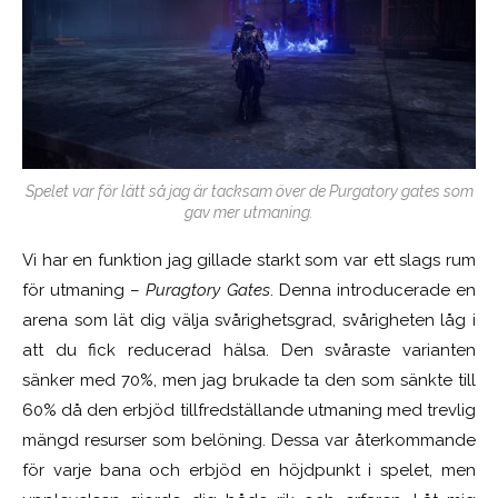
Spelet var för lätt så jag är tacksam över de Purgatory gates som
gav mer utmaning.
Vi har en funktion jag gillade starkt som var ett slags rum
för utmaning –
Puragtory Gates
. Denna introducerade en
arena som lät dig välja svårighetsgrad, svårigheten låg i
att du fick reducerad hälsa. Den svåraste varianten
sänker med 70%, men jag brukade ta den som sänkte till
60% då den erbjöd tillfredställande utmaning med trevlig
mängd resurser som belöning. Dessa var återkommande
för varje bana och erbjöd en höjdpunkt i spelet, men