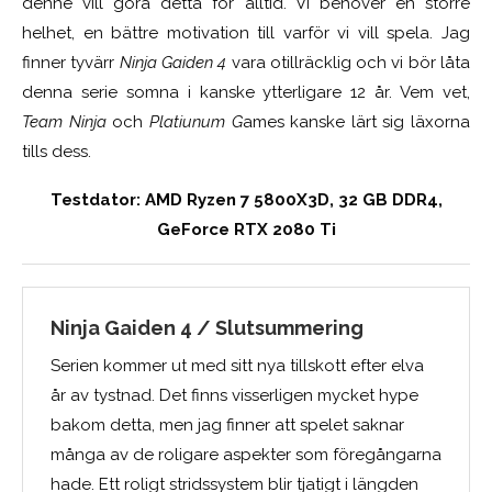
denne vill göra detta för alltid. Vi behöver en större
helhet, en bättre motivation till varför vi vill spela. Jag
finner tyvärr
Ninja Gaiden 4
vara otillräcklig och vi bör låta
denna serie somna i kanske ytterligare 12 år. Vem vet,
Team Ninja
och
Platiunum G
ames kanske lärt sig läxorna
tills dess.
Testdator: AMD Ryzen 7 5800X3D, 32 GB DDR4,
GeForce RTX 2080 Ti
Ninja Gaiden 4 / Slutsummering
Serien kommer ut med sitt nya tillskott efter elva
år av tystnad. Det finns visserligen mycket hype
bakom detta, men jag finner att spelet saknar
många av de roligare aspekter som föregångarna
hade. Ett roligt stridssystem blir tjatigt i längden