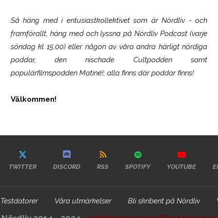
Så häng med i entusiastkollektivet som är
Nördliv
- och
framförallt, häng med och lyssna på Nördliv Podcast (varje
söndag kl 15.00) eller någon av våra andra härligt nördiga
poddar, den nischade Cultpodden samt
populärfilmspodden Matiné!; alla finns där poddar finns!
Välkommen!
TWITTER
DISCORD
RSS
SPOTIFY
YOUTUBE
E
Testdatorer
Våra utmärkelser
Bli skribent på Nördliv
Nördliv 2014 - 2024 -
webmaster@nordlivpodcast.se