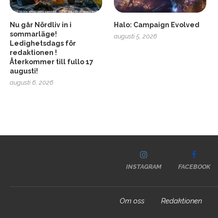
Nu går Nördliv in i
Halo: Campaign Evolved
sommarläge!
augusti 5, 2026
Ledighetsdags för
redaktionen !
Återkommer till fullo 17
augusti!
augusti 6, 2026
INSTAGRAM
FACEBOOK
Om oss
Redaktionen