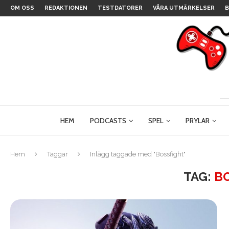
OM OSS
REDAKTIONEN
TESTDATORER
VÅRA UTMÄRKELSER
B
HEM
PODCASTS
SPEL
PRYLAR
Hem
Taggar
Inlägg taggade med "Bossfight"
TAG:
B