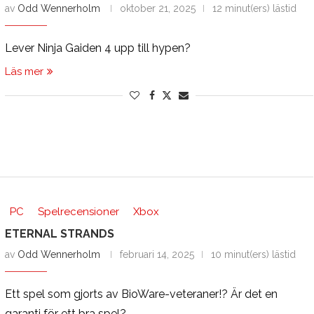
av
Odd Wennerholm
oktober 21, 2025
12 minut(ers) lästid
Lever Ninja Gaiden 4 upp till hypen?
Läs mer
PC
Spelrecensioner
Xbox
ETERNAL STRANDS
av
Odd Wennerholm
februari 14, 2025
10 minut(ers) lästid
Ett spel som gjorts av BioWare-veteraner!? Är det en
garanti för ett bra spel?