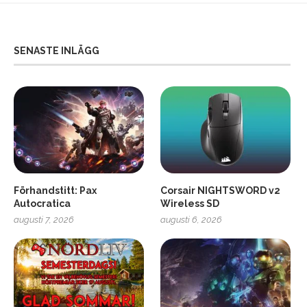
SENASTE INLÄGG
Förhandstitt: Pax
Corsair NIGHTSWORD v2
Autocratica
Wireless SD
augusti 7, 2026
augusti 6, 2026
2
Soundcore Liberty 5 Pro