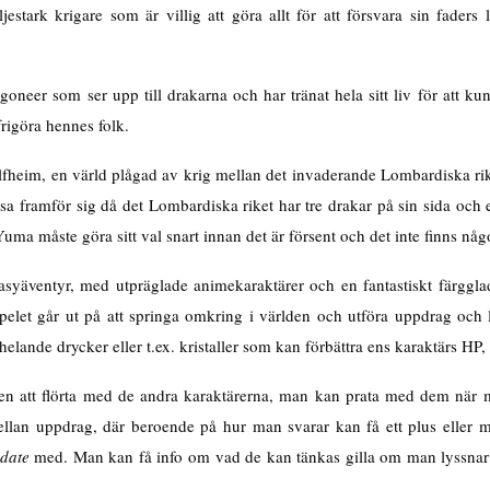
ljestark krigare som är villig att göra allt för att försvara sin fader
oneer som ser upp till drakarna och har tränat hela sitt liv för att k
frigöra hennes folk.
 Alfheim, en värld plågad av krig mellan det invaderande Lombardiska ri
resa framför sig då det Lombardiska riket har tre drakar på sin sida oc
 Yuma måste göra sitt val snart innan det är försent och det inte finns någ
ntasyäventyr, med utpräglade animekaraktärer och en fantastiskt färggla
spelet går ut på att springa omkring i världen och utföra uppdrag och
helande drycker eller t.ex. kristaller som kan förbättra ens karaktärs HP,
eten att flörta med de andra karaktärerna, man kan prata med dem när 
llan uppdrag, där beroende på hur man svarar kan få ett plus eller m
date
med. Man kan få info om vad de kan tänkas gilla om man lyssnar p