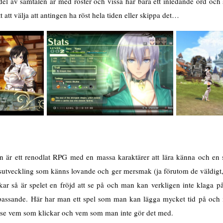
del av samtalen är med röster och vissa har bara ett inledande ord och 
tt att välja att antingen ha röst hela tiden eller skippa det…
 är ett renodlat RPG med en massa karaktärer att lära känna och en st
sutveckling som känns lovande och ger mersmak (ja förutom de väldigt,
ckar så är spelet en fröjd att se på och man kan verkligen inte klaga p
 passande. Här har man ett spel som man kan lägga mycket tid på och in
h se vem som klickar och vem som man inte gör det med.