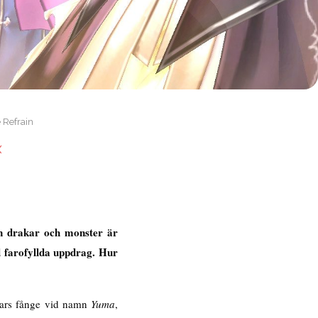
 Refrain
X
ån drakar och monster är
 farofyllda uppdrag. Hur
ckars fånge vid namn
Yuma
,