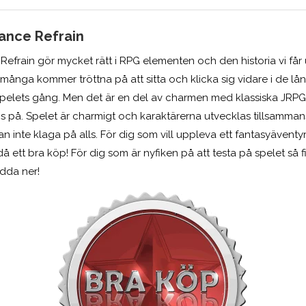
ance Refrain
efrain gör mycket rätt i RPG elementen och den historia vi får
 många kommer tröttna på att sitta och klicka sig vidare i de l
lets gång. Men det är en del av charmen med klassiska JRPG, v
evis på. Spelet är charmigt och karaktärerna utvecklas tillsamman
 inte klaga på alls. För dig som vill uppleva ett fantasyäventy
då ett bra köp! För dig som är nyfiken på att testa på spelet så 
dda ner!