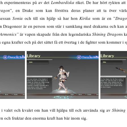
och experimenteras på av det
Lombardiska
riket. De har hört rykten att
ragon
”, en Drake som kan förstöra deras planer att ta över vär
nsessan
Sonia
och till sin hjälp så har hon
Ki
rika
som är en ”
Drago
en Dragoneer är en person som står i samklang med drakarna och kan
Armonics”
är vapen skapade från den legendariska
Shining Dragon
s k
egna krafter och på det sättet få ett övertag i de fighter som kommer i s
 valet och kvalet om han vill hjälpa till och använda sig av
Shining
 och fruktar den enorma kraft han bär inom sig.