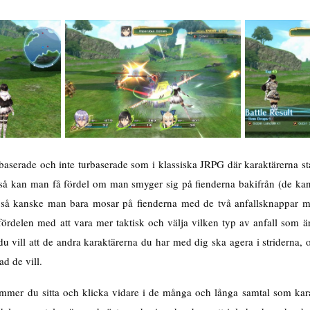
onbaserade och inte turbaserade som i klassiska JRPG där karaktärerna st
så kan man få fördel om man smyger sig på fienderna bakifrån (de kan 
t så kanske man bara mosar på fienderna med de två anfallsknappar m
ördelen med att vara mer taktisk och välja vilken typ av anfall som är 
du vill att de andra karaktärerna du har med dig ska agera i striderna,
ad de vill.
mmer du sitta och klicka vidare i de många och långa samtal som kar