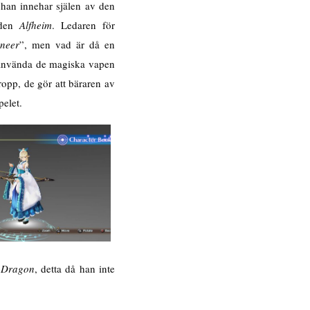
 han innehar själen av den
lden
A
lfheim
. Ledaren för
neer
”, men vad är då en
 använda de magiska vapen
ropp, de gör att bäraren av
pelet.
 Dragon
, detta då han inte