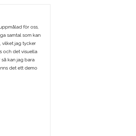
 uppmålad för oss,
ånga samtal som kan
ilket jag tycker
s och det visuella
r så kan jag bara
finns det ett demo