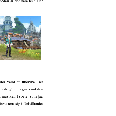
sedan är det bara text. Här
or värld att utforska. Det
 väldigt utdragna samtalen
å musiken i spelet som jag
vestera sig i förhållandet