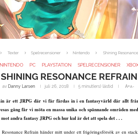
Texter
Spelrecensioner
Nintendo
Shining Resonance
NINTENDO
PC
PLAYSTATION
SPELRECENSIONER
XBO
SHINING RESONANCE REFRAIN
av
Danny Larsen
juli 26, 2018
5 minut(ers) lästid
A+
A-
in är ett JRPG där vi får färdas in i en fantasyvärld där allt fr
esas gång får vi möta en massa unika och spännande områden med
 mot andra fantasy JRPG och hur kul är det att spela det . . .
 Resonance Refrain händer mitt under ett frigöringsförsök av en sta