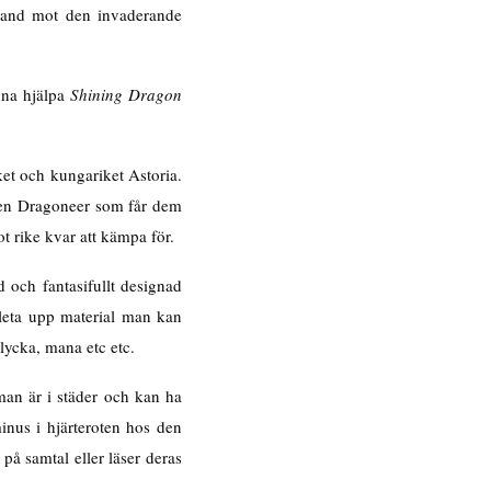
s land mot den invaderande
unna hjälpa
Shining Dragon
ket och kungariket Astoria.
h en Dragoneer som får dem
ot rike kvar att kämpa för.
d och fantasifullt designad
 leta upp material man kan
 lycka, mana etc etc.
man är i städer och kan ha
inus i hjärteroten hos den
å samtal eller läser deras