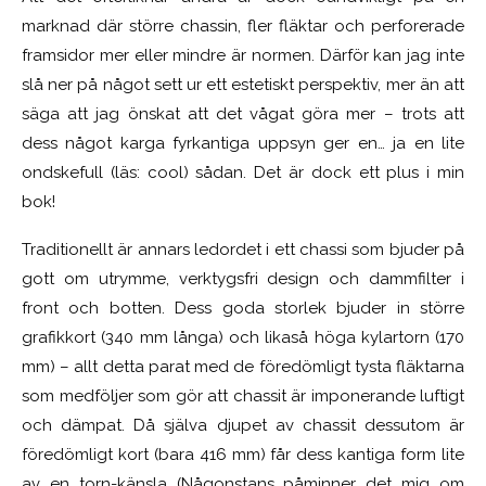
marknad där större chassin, fler fläktar och perforerade
framsidor mer eller mindre är normen. Därför kan jag inte
slå ner på något sett ur ett estetiskt perspektiv, mer än att
säga att jag önskat att det vågat göra mer – trots att
dess något karga fyrkantiga uppsyn ger en… ja en lite
ondskefull (läs: cool) sådan. Det är dock ett plus i min
bok!
Traditionellt är annars ledordet i ett chassi som bjuder på
gott om utrymme, verktygsfri design och dammfilter i
front och botten. Dess goda storlek bjuder in större
grafikkort (340 mm långa) och likaså höga kylartorn (170
mm) – allt detta parat med de föredömligt tysta fläktarna
som medföljer som gör att chassit är imponerande luftigt
och dämpat. Då själva djupet av chassit dessutom är
föredömligt kort (bara 416 mm) får dess kantiga form lite
av en torn-känsla (Någonstans påminner det mig om