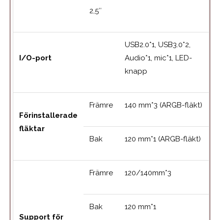
2,5″
USB2.0*1, USB3.0*2,
I/O-port
Audio*1, mic*1, LED-
knapp
Främre
140 mm*3 (ARGB-fläkt)
Förinstallerade
fläktar
Bak
120 mm*1 (ARGB-fläkt)
Främre
120/140mm*3
Bak
120 mm*1
Support för