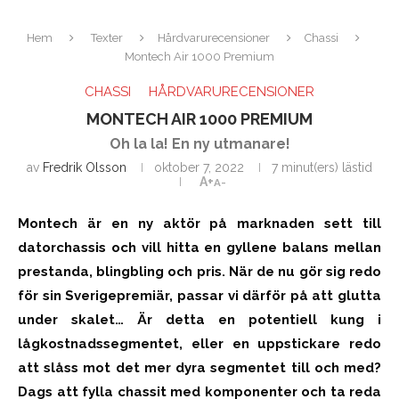
Hem
Texter
Hårdvarurecensioner
Chassi
Montech Air 1000 Premium
CHASSI
HÅRDVARURECENSIONER
MONTECH AIR 1000 PREMIUM
Oh la la! En ny utmanare!
av
Fredrik Olsson
oktober 7, 2022
7 minut(ers) lästid
A+
A-
Montech är en ny aktör på marknaden sett till
datorchassis och vill hitta en gyllene balans mellan
prestanda, blingbling och pris. När de nu gör sig redo
för sin Sverigepremiär, passar vi därför på att glutta
under skalet… Är detta en potentiell kung i
lågkostnadssegmentet, eller en uppstickare redo
att slåss mot det mer dyra segmentet till och med?
Dags att fylla chassit med komponenter och ta reda