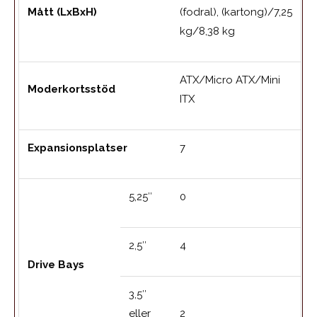
Mått (LxBxH)
(fodral), (kartong)/7,25
kg/8,38 kg
ATX/Micro ATX/Mini
Moderkortsstöd
ITX
Expansionsplatser
7
5,25″
0
2,5″
4
Drive Bays
3,5″
eller
2