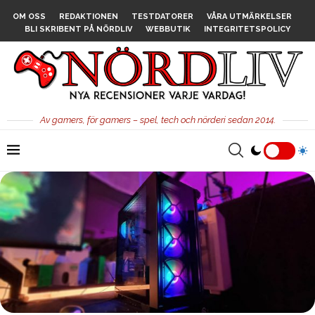
OM OSS
REDAKTIONEN
TESTDATORER
VÅRA UTMÄRKELSER
BLI SKRIBENT PÅ NÖRDLIV
WEBBUTIK
INTEGRITETSPOLICY
Av gamers, för gamers – spel, tech och nörderi sedan 2014.