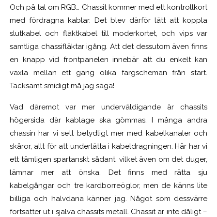
Och på tal om RGB… Chassit kommer med ett kontrollkort
med fördragna kablar. Det blev därför lätt att koppla
slutkabel och fläktkabel till moderkortet, och vips var
samtliga chassifläktar igång. Att det dessutom även finns
en knapp vid frontpanelen innebär att du enkelt kan
växla mellan ett gäng olika färgscheman från start.
Tacksamt smidigt må jag säga!
Vad däremot var mer underväldigande är chassits
högersida där kablage ska gömmas. I många andra
chassin har vi sett betydligt mer med kabelkanaler och
skåror, allt för att underlätta i kabeldragningen. Här har vi
ett tämligen spartanskt sådant, vilket även om det duger,
lämnar mer att önska. Det finns med rätta sju
kabelgångar och tre kardborreöglor, men de känns lite
billiga och halvdana känner jag. Något som dessvärre
fortsätter ut i själva chassits metall. Chassit är inte dåligt –