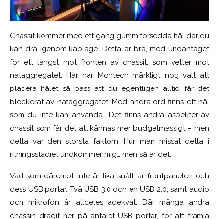
Chassit kommer med ett gäng gummiförsedda hål där du
kan dra igenom kablage. Detta är bra, med undantaget
för ett längst mot fronten av chassit, som vetter mot
nätaggregatet. Här har Montech märkligt nog valt att
placera hålet så pass att du egentligen alltid får det
blockerat av nätaggregatet. Med andra ord finns ett hål
som du inte kan använda… Det finns andra aspekter av
chassit som får det att kännas mer budgetmässigt – men
detta var den största faktorn. Hur man missat detta i
ritningsstadiet undkommer mig… men så är det.
Vad som däremot inte är lika snålt är frontpanelen och
dess USB portar. Två USB 3.0 och en USB 2.0, samt audio
och mikrofon är alldeles adekvat. Där många andra
chassin dragit ner på antalet USB portar, för att främja