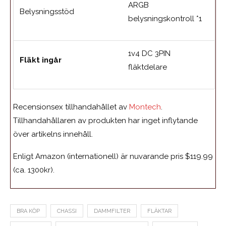
ARGB
Belysningsstöd
belysningskontroll *1
1v4 DC 3PIN
Fläkt ingår
fläktdelare
Recensionsex tillhandahållet av
Montech
.
Tillhandahållaren av produkten har inget inflytande
över artikelns innehåll.
Enligt Amazon (internationell) är nuvarande pris
$
119
.
99
(ca. 1300kr).
BRA KÖP
CHASSI
DAMMFILTER
FLÄKTAR