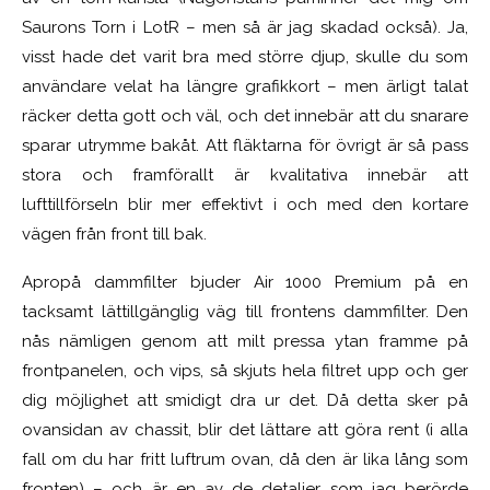
Saurons Torn i LotR – men så är jag skadad också). Ja,
visst hade det varit bra med större djup, skulle du som
användare velat ha längre grafikkort – men ärligt talat
räcker detta gott och väl, och det innebär att du snarare
sparar utrymme bakåt. Att fläktarna för övrigt är så pass
stora och framförallt är kvalitativa innebär att
lufttillförseln blir mer effektivt i och med den kortare
vägen från front till bak.
Apropå dammfilter bjuder Air 1000 Premium på en
tacksamt lättillgänglig väg till frontens dammfilter. Den
nås nämligen genom att milt pressa ytan framme på
frontpanelen, och vips, så skjuts hela filtret upp och ger
dig möjlighet att smidigt dra ur det. Då detta sker på
ovansidan av chassit, blir det lättare att göra rent (i alla
fall om du har fritt luftrum ovan, då den är lika lång som
fronten) – och är en av de detaljer som jag berörde