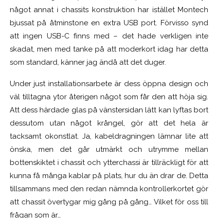
något annat i chassits konstruktion har istället Montech
bjussat på åtminstone en extra USB port. Förvisso synd
att ingen USB-C finns med – det hade verkligen inte
skadat, men med tanke på att moderkort idag har detta
som standard, känner jag ändå att det duger.
Under just installationsarbete är dess öppna design och
väl tilltagna ytor återigen något som får den att höja sig.
Att dess härdade glas på vänstersidan lätt kan lyftas bort
dessutom utan något krångel, gör att det hela är
tacksamt okonstlat. Ja, kabeldragningen lämnar lite att
önska, men det går utmärkt och utrymme mellan
bottenskiktet i chassit och ytterchassi är tillräckligt för att
kunna få många kablar på plats, hur du än drar de. Detta
tillsammans med den redan nämnda kontrollerkortet gör
att chassit övertygar mig gång på gång… Vilket för oss till
frågan som är…