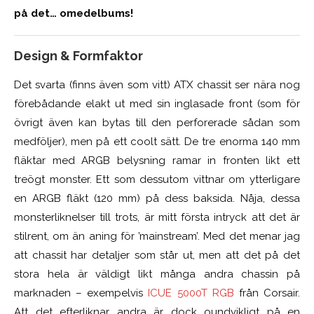
på det… omedelbums!
Design & Formfaktor
Det svarta (finns även som vitt) ATX chassit ser nära nog
förebådande elakt ut med sin inglasade front (som för
övrigt även kan bytas till den perforerade sådan som
medföljer), men på ett coolt sätt. De tre enorma 140 mm
fläktar med ARGB belysning ramar in fronten likt ett
treögt monster. Ett som dessutom vittnar om ytterligare
en ARGB fläkt (120 mm) på dess baksida. Nåja, dessa
monsterliknelser till trots, är mitt första intryck att det är
stilrent, om än aning för ’mainstream’. Med det menar jag
att chassit har detaljer som står ut, men att det på det
stora hela är väldigt likt många andra chassin på
marknaden – exempelvis
ICUE 5000T RGB
från Corsair.
Att det efterliknar andra är dock oundvikligt på en