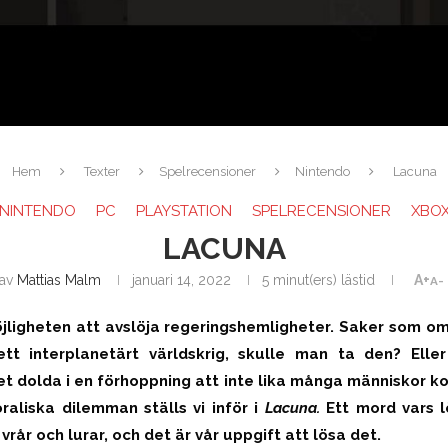
Hem
Texter
Spelrecensioner
Nintendo
Lacuna
NINTENDO
PC
PLAYSTATION
SPELRECENSIONER
XBO
LACUNA
av
Mattias Malm
januari 14, 2022
5 minut(ers) lästid
A+
A-
ligheten att avslöja regeringshemligheter. Saker som o
ett interplanetärt världskrig, skulle man ta den? Ell
det dolda i en förhoppning att inte lika många människor 
liska dilemman ställs vi inför i
Lacuna.
Ett mord vars lö
rår och lurar, och det är vår uppgift att lösa det.