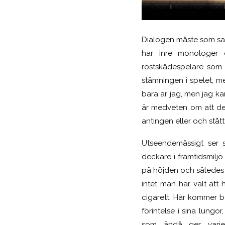
Dialogen måste som sagt
har inre monologer 
röstskådespelare som h
stämningen i spelet, me
bara är jag, men jag ka
är medveten om att det
antingen eller och stått
Utseendemässigt ser s
deckare i framtidsmilj
på höjden och således h
intet man har valt att
cigarett. Här kommer be
förintelse i sina lungo
som ändå ger varje 