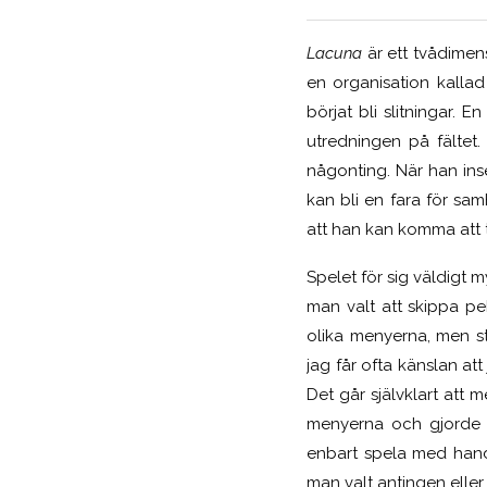
Lacuna
är ett tvådimen
en organisation kalla
börjat bli slitningar.
utredningen på fältet.
någonting. När han in
kan bli en fara för sa
att han kan komma att t
Spelet för sig väldigt 
man valt att skippa pe
olika menyerna, men sty
jag får ofta känslan att
Det går självklart att
menyerna och gjorde n
enbart spela med handk
man valt antingen eller