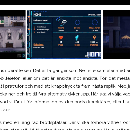
us i berättelsen. Det är få gånger som Neil inte samtalar med a
iltelefon eller om det är ansikte mot ansikte. För det mesta
t i pratrutor och med ett knapptryck ta fram nästa replik. Med
a ner och tre till fyra alternativ dyker upp. Här ska vi välja vad 
vad vi får ut för information av den andra karaktären, eller hu
skor.
s med en lång rad brottsplatser. Där vi ska förhöra vittnen och