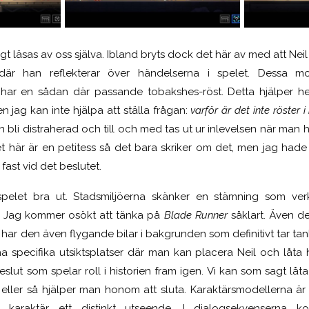
 läsas av oss själva. Ibland bryts dock det här av med att Neil
där han reflekterar över händelserna i spelet. Dessa m
ar en sådan där passande tobakshes-röst. Detta hjälper helt k
n jag kan inte hjälpa att ställa frågan:
varför är det inte röster i
n bli distraherad och till och med tas ut ur inlevelsen när man 
 här är en petitess så det bara skriker om det, men jag hade h
 fast vid det beslutet.
pelet bra ut. Stadsmiljöerna skänker en stämning som verk
ö. Jag kommer osökt att tänka på
Blade Runner
såklart. Även 
ar den även flygande bilar i bakgrunden som definitivt tar tanka
 ha specifika utsiktsplatser där man kan placera Neil och låta
slut som spelar roll i historien fram igen. Vi kan som sagt lå
r, eller så hjälper man honom att sluta. Karaktärsmodellerna är 
karaktär ett distinkt utseende. I dialogsekvenserna 