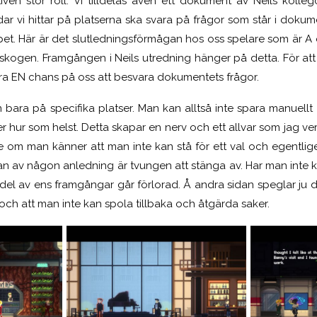
ven stor roll. Vi tilldelas även ett dokument av Neils kolle
ar vi hittar på platserna ska svara på frågor som står i dokume
pet. Här är det slutledningsförmågan hos oss spelare som är A 
t skogen. Framgången i Neils utredning hänger på detta. För att
ara EN chans på oss att besvara dokumentets frågor.
 bara på specifika platser. Man kan alltså inte spara manuellt 
er hur som helst. Detta skapar en nerv och ett allvar som jag ve
de om man känner att man inte kan stå för ett val och egentlige
an av någon anledning är tvungen att stänga av. Har man inte ko
or del av ens framgångar går förlorad. Å andra sidan speglar ju d
ch att man inte kan spola tillbaka och åtgärda saker.