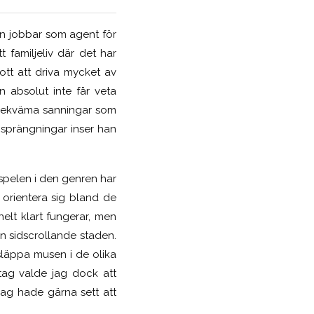
Han jobbar som agent för
t familjeliv där det har
ott att driva mycket av
n absolut inte får veta
obekväma sanningar som
 sprängningar inser han
n spelen i den genren har
 orientera sig bland de
helt klart fungerar, men
en sidscrollande staden.
släppa musen i de olika
tag valde jag dock att
jag hade gärna sett att