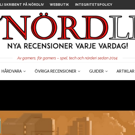
LI SKRIBENT PÅ NÖRDLIV
WEBBUTIK
INTEGRITETSPOLICY
Av gamers, för gamers – spel, tech och nörderi sedan 2014.
HÅRDVARA
ÖVRIGA RECENSIONER
GUIDER
ARTIKLAR