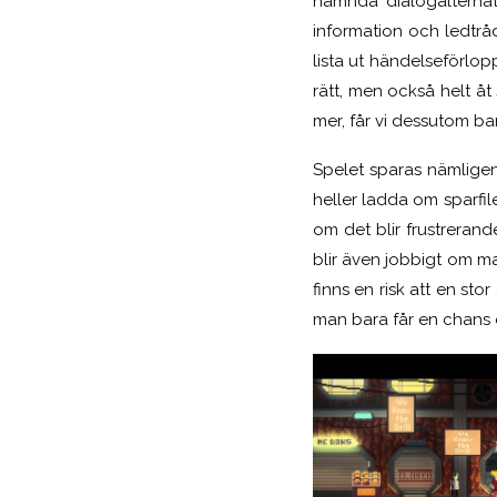
nämnda dialogalternati
information och ledtråd
lista ut händelseförlop
rätt, men också helt å
mer, får vi dessutom b
Spelet sparas nämligen
heller ladda om sparfil
om det blir frustreran
blir även jobbigt om m
finns en risk att en st
man bara får en chans o