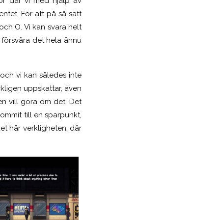
gor där vi med hjälp av
ntet. För att på så sätt
och O. Vi kan svara helt
 försvåra det hela ännu
och vi kan således inte
rkligen uppskattar, även
n vill göra om det. Det
mmit till en sparpunkt,
et här verkligheten, där