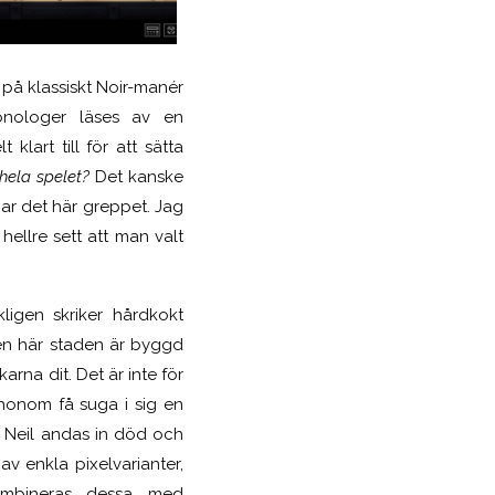
 på klassiskt Noir-manér
onologer läses av en
lart till för att sätta
 hela spelet?
Det kanske
har det här greppet. Jag
ellre sett att man valt
ligen skriker hårdkokt
den här staden är byggd
rna dit. Det är inte för
 honom få suga i sig en
ta Neil andas in död och
av enkla pixelvarianter,
kombineras dessa med