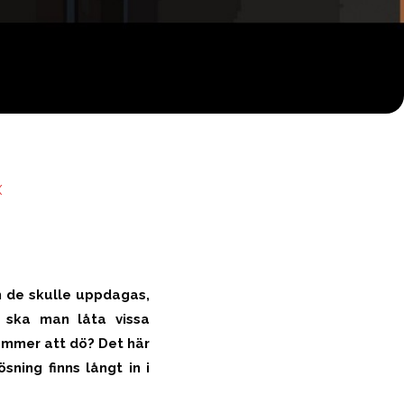
X
m de skulle uppdagas,
er ska man låta vissa
kommer att dö? Det här
sning finns långt in i