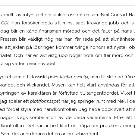
sionellt äventyrsspel där vi iklär oss rollen som Neil Conrad. 
d
CDI.
Han försöker bolla sitt minst sagt krävande jobb och sit
 En dag blir en känd finansman mördad och det faller på hans l
 Pressen blir väldigt hög när han får reda på att allmänhete
ser att jakten på lösningen kommer tvinga honom att nysta i 
mhället. Och när en aktivistgrupp börjar hota om fler mord och
a sig vatten över huvudet.
mycket som ett klassiskt
peka klicka-äventyr,
men till skillnad frå
kandet och klickandet. Musen kan helt klart användas för att
rningen av karaktären är förflyttad till tangentbordet. Vilket 
 jag spelar ett
plattformsspel
när jag springer runt med Neil i d
 med fördel styra med handkontrollen. Jag hade dock svårt att 
ågon slags kombination av de båda varianterna. Efter ett 
ontrollen. Det här är helt klart en fråga om preferens, men 
. Som det är nu känns det en aning schizofrent.