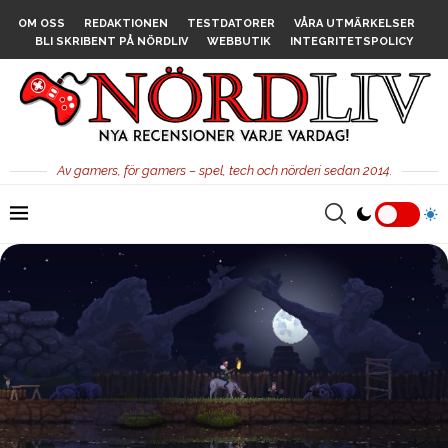
OM OSS
REDAKTIONEN
TESTDATORER
VÅRA UTMÄRKELSER
BLI SKRIBENT PÅ NÖRDLIV
WEBBUTIK
INTEGRITETSPOLICY
Av gamers, för gamers – spel, tech och nörderi sedan 2014.