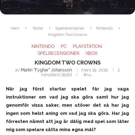
Hem
Texter
Spelrecensioner
Nintendo
Kingdom Two Crowns
NINTENDO
PC
PLAYSTATION
SPELRECENSIONER
XBOX
KINGDOM TWO CROWNS
av
Martin "Fyghar" Johansson
mars 19, 2019
3
minut(ers) lästid
A+
A-
När jag först startar spelet får jag vaga
instruktioner om vad jag ska göra samt hur jag
genomför vissa saker, men utöver det så har jag
ingen som helst aning om vad jag ska göra. Har jag
förresten nämnt att jag är dålig med spel som låter
mig som spelare sätta mina egna mål?