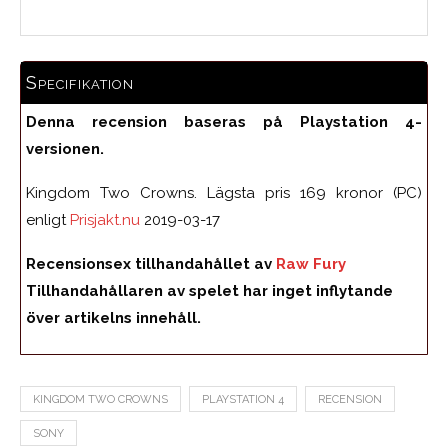
Specifikation
Denna recension baseras på Playstation 4-
versionen.
Kingdom Two Crowns. Lägsta pris 169 kronor (PC)
enligt
Prisjakt.nu
2019-03-17
Recensionsex tillhandahållet av
Raw Fury
Tillhandahållaren av spelet har inget inflytande
över artikelns innehåll.
KINGDOM TWO CROWNS
PLAYSTATION 4
RECENSION
SONY