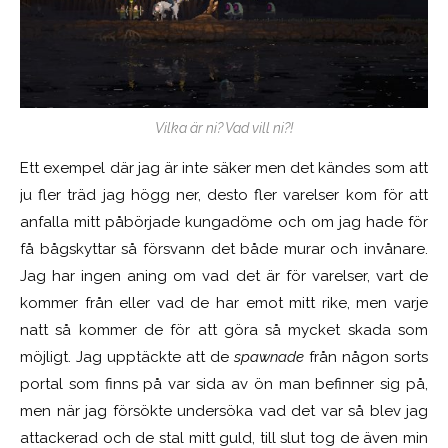
Vilka är ni? Vad vill ni?!
Ett exempel där jag är inte säker men det kändes som att
ju fler träd jag högg ner, desto fler varelser kom för att
anfalla mitt påbörjade kungadöme och om jag hade för
få bågskyttar så försvann det både murar och invånare.
Jag har ingen aning om vad det är för varelser, vart de
kommer från eller vad de har emot mitt rike, men varje
natt så kommer de för att göra så mycket skada som
möjligt. Jag upptäckte att de
spawnade
från någon sorts
portal som finns på var sida av ön man befinner sig på,
men när jag försökte undersöka vad det var så blev jag
attackerad och de stal mitt guld, till slut tog de även min