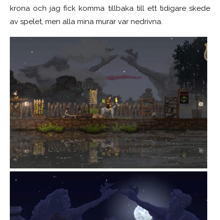
krona och jag fick komma tillbaka till ett tidigare skede
av spelet, men alla mina murar var nedrivna.