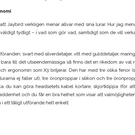
onomi
är att Jaybird verkligen menar allvar med sina lurar. Hur jag me
 väldigt tydligt – i vad som gör vad, samtidigt som de vill verk
utföranden; svart med silverdetaljer, vitt med gulddetaljer, mari
 bara till det utseendemässiga så finns det en rikedom av val 
ch ergonomin som X3 briljerar. Den har med tre olika fenor (som
lurarna ej faller ut), tre öronproppar i silikon och tre öronp
ilka du kan göra headsetets kabel kortare, skjortklippa (för at
laddenhet och du får en bra helhet som visar att valmöjlighete
 ett tåligt utförande helt enkelt.