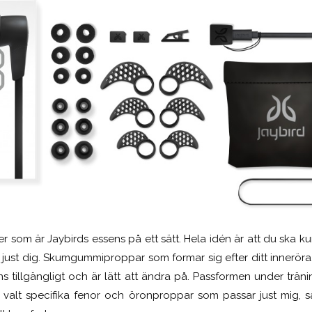
ter som är Jaybirds essens på ett sätt. Hela idén är att du ska
just dig. Skumgummiproppar som formar sig efter ditt inneröra,
nns tillgängligt och är lätt att ändra på. Passformen under trän
alt specifika fenor och öronproppar som passar just mig, så