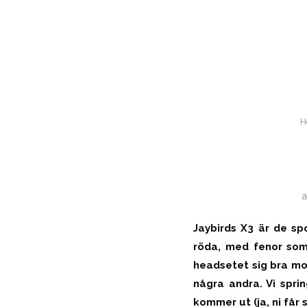
H
Jaybirds X3 är de spo
röda, med fenor som 
headsetet sig bra mo
några andra. Vi spri
kommer ut (ja, ni får 