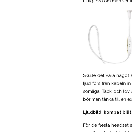
riktigt bra om man ser ti
Skulle det vara något a
ljud förs från kabeln i
somliga. Tack och lov ä
bör man tänka till en e
Ljudbild, kompatibili
För de flesta headset s