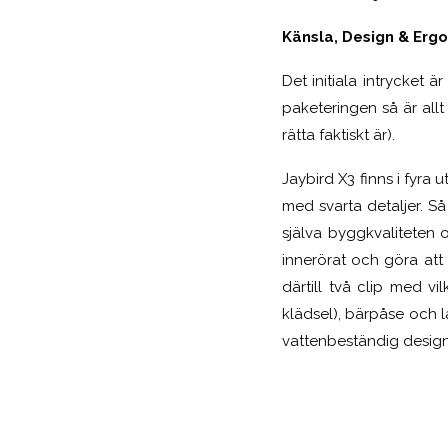
Känsla, Design & Erg
Det initiala intrycket 
paketeringen så är allt
rätta faktiskt är).
Jaybird X3 finns i fyra 
med svarta detaljer. Så
själva byggkvaliteten o
innerörat och göra att 
därtill två clip med v
klädsel), bärpåse och 
vattenbeständig design i