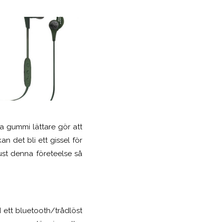
la gummi lättare gör att
n det bli ett gissel för
just denna företeelse så
d ett bluetooth/trådlöst