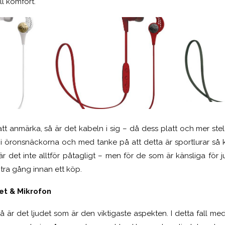
ll komfort.
tt anmärka, så är det kabeln i sig – då dess platt och mer ste
n i öronsnäckorna och med tanke på att detta är sportlurar så ka
r det inte alltför påtagligt – men för de som är känsliga för 
xtra gång innan ett köp.
tet & Mikrofon
å är det ljudet som är den viktigaste aspekten. I detta fall me