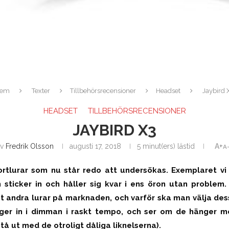
em
Texter
Tillbehörsrecensioner
Headset
Jaybird 
HEADSET
TILLBEHÖRSRECENSIONER
JAYBIRD X3
av
Fredrik Olsson
augusti 17, 2018
5 minut(ers) lästid
A+
A
rtlurar som nu står redo att undersökas. Exemplaret vi f
sticker in och håller sig kvar i ens öron utan problem. 
t andra lurar på marknaden, och varför ska man välja dess
nger in i dimman i raskt tempo, och ser om de hänger m
stå ut med de otroligt dåliga liknelserna).