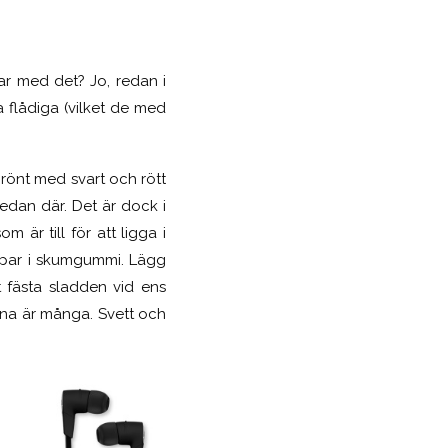
nar med det? Jo, redan i
a flådiga (vilket de med
ngrönt med svart och rött
redan där. Det är dock i
 är till för att ligga i
roppar i skumgummi. Lägg
t fästa sladden vid ens
rna är många. Svett och