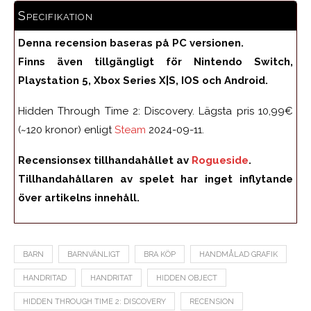
Specifikation
Denna recension baseras på PC versionen.
Finns även tillgängligt för Nintendo Switch,
Playstation 5, Xbox Series X|S, IOS och Android.
Hidden Through Time 2: Discovery. Lägsta pris 10,99€
(~120 kronor) enligt
Steam
2024-09-11.
Recensionsex tillhandahållet av
Rogueside
.
Tillhandahållaren av spelet har inget inflytande
över artikelns innehåll.
BARN
BARNVÄNLIGT
BRA KÖP
HANDMÅLAD GRAFIK
HANDRITAD
HANDRITAT
HIDDEN OBJECT
HIDDEN THROUGH TIME 2: DISCOVERY
RECENSION