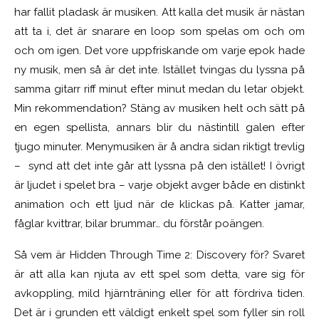
har fallit pladask är musiken. Att kalla det musik är nästan
att ta i, det är snarare en loop som spelas om och om
och om igen. Det vore uppfriskande om varje epok hade
ny musik, men så är det inte. Istället tvingas du lyssna på
samma gitarr riff minut efter minut medan du letar objekt.
Min rekommendation? Stäng av musiken helt och sätt på
en egen spellista, annars blir du nästintill galen efter
tjugo minuter. Menymusiken är å andra sidan riktigt trevlig
– synd att det inte går att lyssna på den istället! I övrigt
är ljudet i spelet bra – varje objekt avger både en distinkt
animation och ett ljud när de klickas på. Katter jamar,
fåglar kvittrar, bilar brummar… du förstår poängen.
Så vem är Hidden Through Time 2: Discovery för? Svaret
är att alla kan njuta av ett spel som detta, vare sig för
avkoppling, mild hjärnträning eller för att fördriva tiden.
Det är i grunden ett väldigt enkelt spel som fyller sin roll