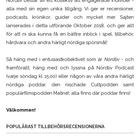
Nördliv består av ett kollektiv att engagerade individer -
alla med sin egen unika tillgång. Vi ger er recensioner,
podcasts, krönikor, guider och mycket mer. Sajten
lanserades i detta utförande Oktober 2018, och ger allt
för att ni ska kunna få en bättre inblick i spel, tillbehör,
hårdvara och andra härligt nördiga spörsmål!
Så häng med i entusiastkollektivet som är
Nördliv
- och
framförallt, häng med och lyssna på Nördliv Podcast
(varje söndag kl 15.00) eller någon av våra andra härligt
nördiga poddar, den nischade Cultpodden samt
populärfilmspodden Matiné!; alla finns där poddar finns!
Välkommen!
POPULÄRAST TILLBEHÖRSRECENSIONERNA