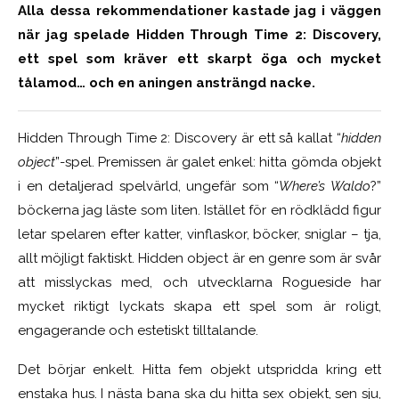
Alla dessa rekommendationer kastade jag i väggen
när jag spelade Hidden Through Time 2: Discovery,
ett spel som kräver ett skarpt öga och mycket
tålamod… och en aningen ansträngd nacke.
Hidden Through Time 2: Discovery är ett så kallat “
hidden
object
”-spel. Premissen är galet enkel: hitta gömda objekt
i en detaljerad spelvärld, ungefär som “
Where’s Waldo
?”
böckerna jag läste som liten. Istället för en rödklädd figur
letar spelaren efter katter, vinflaskor, böcker, sniglar – tja,
allt möjligt faktiskt. Hidden object är en genre som är svår
att misslyckas med, och utvecklarna Rogueside har
mycket riktigt lyckats skapa ett spel som är roligt,
engagerande och estetiskt tilltalande.
Det börjar enkelt. Hitta fem objekt utspridda kring ett
enstaka hus. I nästa bana ska du hitta sex objekt, sen sju,