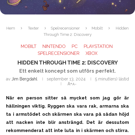
Hem
Texter
Spelrecensioner
Mobilt
Hidden
Through Time 2: Discovery
MOBILT
NINTENDO
PC
PLAYSTATION
SPELRECENSIONER
XBOX
HIDDEN THROUGH TIME 2: DISCOVERY
Ett enkelt koncept som utförs perfekt.
av
Jim Bergdahl
september 13, 2024
5 minut(ers) lästid
A+
A-
När en person sitter så mycket som jag gör är
hållningen viktig. Ryggen ska vara rak, armarna ska
ta i armstödet och skärmen ska vara på sådan höjd
att nacken inte blir ansträngd. Det är dessutom
rekommenderat att inte luta in i skärmen och stirra.