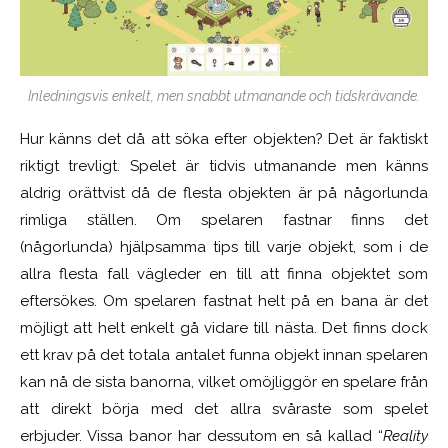
Inledningsvis enkelt, men snabbt utmanande och tidskrävande.
Hur känns det då att söka efter objekten? Det är faktiskt
riktigt trevligt. Spelet är tidvis utmanande men känns
aldrig orättvist då de flesta objekten är på någorlunda
rimliga ställen. Om spelaren fastnar finns det
(någorlunda) hjälpsamma tips till varje objekt, som i de
allra flesta fall vägleder en till att finna objektet som
eftersökes. Om spelaren fastnat helt på en bana är det
möjligt att helt enkelt gå vidare till nästa. Det finns dock
ett krav på det totala antalet funna objekt innan spelaren
kan nå de sista banorna, vilket omöjliggör en spelare från
att direkt börja med det allra svåraste som spelet
erbjuder. Vissa banor har dessutom en så kallad “
Reality