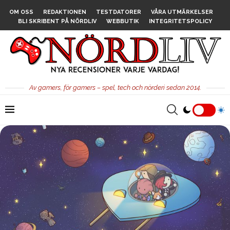
OM OSS
REDAKTIONEN
TESTDATORER
VÅRA UTMÄRKELSER
BLI SKRIBENT PÅ NÖRDLIV
WEBBUTIK
INTEGRITETSPOLICY
Av gamers, för gamers – spel, tech och nörderi sedan 2014.