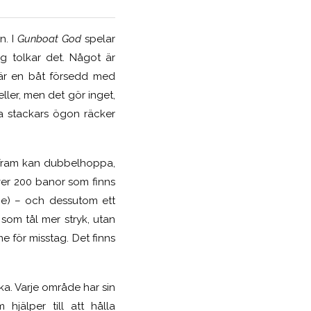
n. I
Gunboat God
spelar
g tolkar det. Något är
t är en båt försedd med
ller, men det gör inget,
a stackars ögon räcker
 fram kan dubbelhoppa,
 över 200 banor som finns
läge) – och dessutom ett
som tål mer stryk, utan
 för misstag. Det finns
a. Varje område har sin
hjälper till att hålla