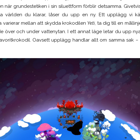
 när grundestetiken i sin siluettform förblir detsamma. Givetvis 
ta världen du klarar, låser du upp en ny. Ett upplägg vi 
a varierar mellan att skydda krokodilen
Yeti
, ta dig till en måll
de över och under vattenytan. I ett annat läge letar du upp 
år favoritkrokodil. Oavsett upplägg handlar allt om samma sak –