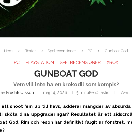
Hem
Texter
Spelrecensioner
PC
Gunboat God
PC
PLAYSTATION
SPELRECENSIONER
XBOX
GUNBOAT GOD
Vem vill inte ha en krokodil som kompis?
av
Fredrik Olsson
maj 14, 2026
5 minut(ers) lästid
A+
A-
 ett shoot ’em up till havs, adderar mängder av absurda
ti sköta dina uppgraderingar? Resultatet är ett sidscro
t God. Rim och reson har definitivt flugit ur fönstret, 
je?