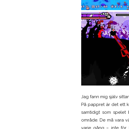
Jag fann mig själv sit
På pappret är det ett 
samtidigt som spelet b
område. De må vara väl
varje gång – inte för 