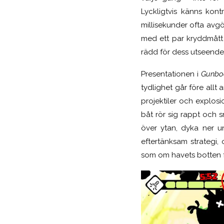
Lyckligtvis känns kon
millisekunder ofta avgö
med ett par kryddmått h
rädd för dess utseende
Presentationen i
Gunbo
tydlighet går före allt
projektiler och explosi
båt rör sig rappt och 
över ytan, dyka ner un
eftertänksam strategi
som om havets botten fåt