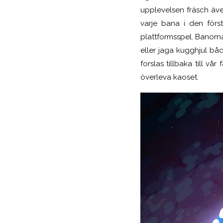
upplevelsen fräsch även
varje bana i den förs
plattformsspel. Banorn
eller jaga kugghjul bå
forslas tillbaka till v
överleva kaoset.