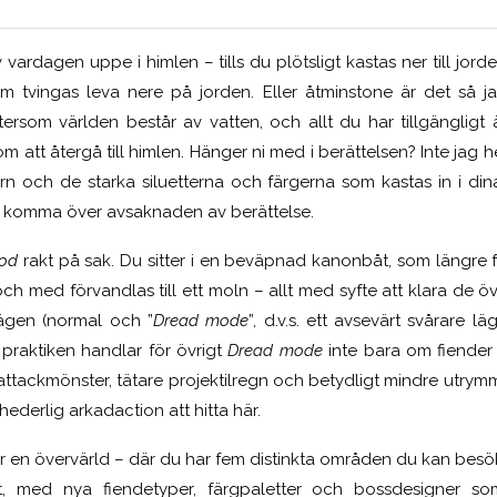
vardagen uppe i himlen – tills du plötsligt kastas ner till jorde
m tvingas leva nere på jorden. Eller åtminstone är det så ja
 eftersom världen består av vatten, och allt du har tillgänglig
att återgå till himlen. Hänger ni med i berättelsen? Inte jag he
n och de starka siluetterna och färgerna som kastas in i din
att komma över avsaknaden av berättelse.
od
rakt på sak. Du sitter i en beväpnad kanonbåt, som längre
ll och med förvandlas till ett moln – allt med syfte att klara de
lägen (normal och ”
Dread mode
”, d.v.s. ett avsevärt svårare 
 praktiken handlar för övrigt
Dread mode
inte bara om fiender 
ttackmönster, tätare projektilregn och betydligt mindre utrymme
ederlig arkadaction att hitta här.
är en övervärld – där du har fem distinkta områden du kan besök
et, med nya fiendetyper, färgpaletter och bossdesigner som 