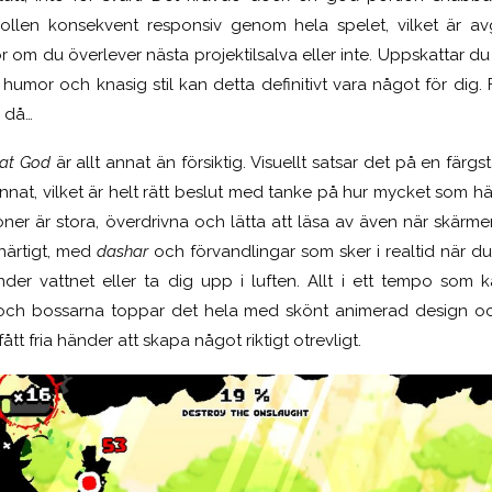
trollen konsekvent responsiv genom hela spelet, vilket är av
r om du överlever nästa projektilsalva eller inte. Uppskattar du
umor och knasig stil kan detta definitivt vara något för dig. Fö
 då…
at God
är allt annat än försiktig. Visuellt satsar det på en färgs
 annat, vilket är helt rätt beslut med tanke på hur mycket som hä
oner är stora, överdrivna och lätta att läsa av även när skärmen
snärtigt, med
dashar
och förvandlingar som sker i realtid när du
der vattnet eller ta dig upp i luften. Allt i ett tempo som
, och bossarna toppar det hela med skönt animerad design 
t fria händer att skapa något riktigt otrevligt.