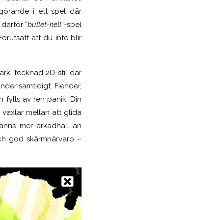
görande i ett spel där
 därför ”
bullet-hell
”-spel
rutsatt att du inte blir
tark, tecknad 2D-stil där
nder samtidigt. Fiender,
 fylls av ren panik. Din
 växlar mellan att glida
 känns mer arkadhall än
och god skärmnärvaro –