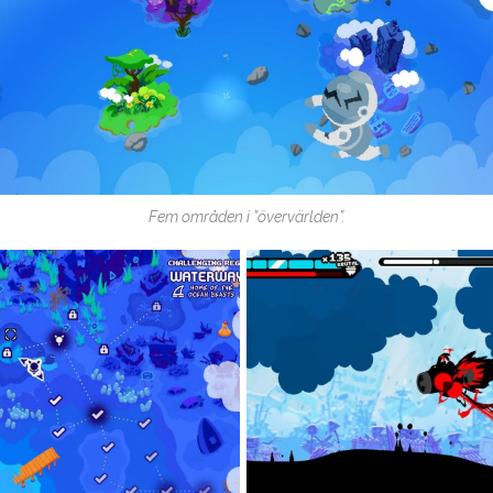
Fem områden i ”övervärlden”.