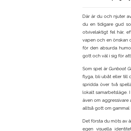
Där är du och njuter av 
du en tidigare gud so
otvivelaktigt fel här,
vapen och en önskan om 
för den absurda humor
gott och väl i sig för 
Som spel är
Gunboat G
flyga, bli ubåt eller ti
spridda över två spel
lokalt samarbetsläge. I
även om aggressivare a
alltså gott om gammal h
Det första du möts av 
egen visuella identit