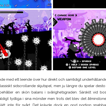
tande med ett leende över hur direkt och samtidigt underhålland
klassiskt sidscrollande skjutspel, men ju längre du spelar dest
ehåller en skön balans i svårighetsgraden. Särskilt vid bos
digt tydliga i sina mönster men trots det blev det åtminsto
lätt, inte för svårt. Det krävde dock en god portion snabba