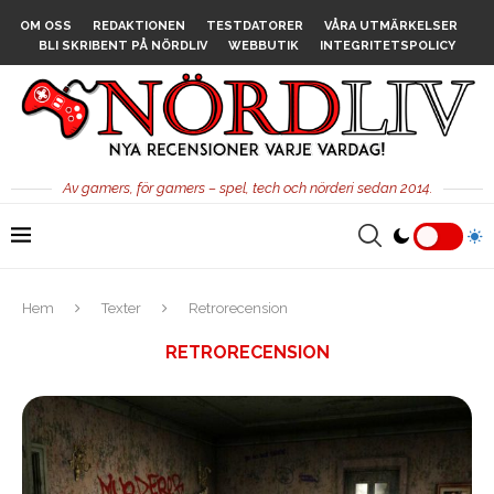
OM OSS
REDAKTIONEN
TESTDATORER
VÅRA UTMÄRKELSER
BLI SKRIBENT PÅ NÖRDLIV
WEBBUTIK
INTEGRITETSPOLICY
Av gamers, för gamers – spel, tech och nörderi sedan 2014.
Hem
Texter
Retrorecension
RETRORECENSION