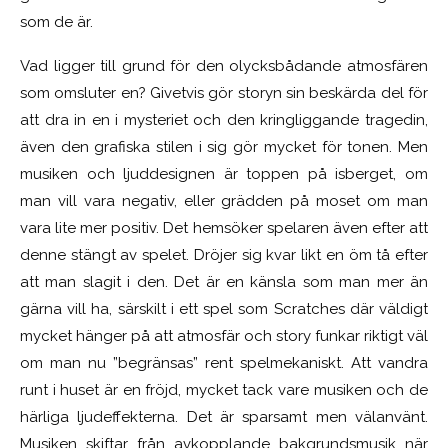
som de är.
Vad ligger till grund för den olycksbådande atmosfären
som omsluter en? Givetvis gör storyn sin beskärda del för
att dra in en i mysteriet och den kringliggande tragedin,
även den grafiska stilen i sig gör mycket för tonen. Men
musiken och ljuddesignen är toppen på isberget, om
man vill vara negativ, eller grädden på moset om man
vara lite mer positiv. Det hemsöker spelaren även efter att
denne stängt av spelet. Dröjer sig kvar likt en öm tå efter
att man slagit i den. Det är en känsla som man mer än
gärna vill ha, särskilt i ett spel som Scratches där väldigt
mycket hänger på att atmosfär och story funkar riktigt väl
om man nu ”begränsas” rent spelmekaniskt. Att vandra
runt i huset är en fröjd, mycket tack vare musiken och de
härliga ljudeffekterna. Det är sparsamt men välanvänt.
Musiken skiftar från avkopplande bakgrundsmusik när