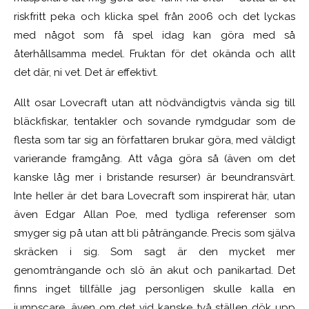
riskfritt peka och klicka spel från 2006 och det lyckas
med något som få spel idag kan göra med så
återhållsamma medel. Fruktan för det okända och allt
det där, ni vet. Det är effektivt.
Allt osar Lovecraft utan att nödvändigtvis vända sig till
bläckfiskar, tentakler och sovande rymdgudar som de
flesta som tar sig an författaren brukar göra, med väldigt
varierande framgång. Att våga göra så (även om det
kanske låg mer i bristande resurser) är beundransvärt.
Inte heller är det bara Lovecraft som inspirerat här, utan
även Edgar Allan Poe, med tydliga referenser som
smyger sig på utan att bli påträngande. Precis som själva
skräcken i sig. Som sagt är den mycket mer
genomträngande och slö än akut och panikartad. Det
finns inget tillfälle jag personligen skulle kalla en
jumpscare, även om det vid kanske två ställen dök upp