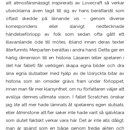
att atmosfärsmässigt inspirerats av Lovecraft så verkar
utvecklarna även tagit till sig av hans berättarstil som
oftast skedde på liknande vis – genom diverse
korrespondens eller slarvigt nedtecknade
händelseförlopp av folk som sedan ofta gått ett
illavarslande öde till mötes, ibland innan deras texter
återfunnits. Merparten berättas i andra hand. Detta ger en
härlig dimension till en historia. Läsaren (eller spelaren i
det här fallet) får verkligen skapa egna bilder och dra
sina egna slutsatser med hjälp av de lösryckta bitar av
historia som sin omsider grävs fram under förloppet,
innan man får mer klarsynthet, om nu författaren väljer att
avslöja dennes ultimata vision. I fallet Scratches önskar
jag lite att mer hade lämnats åt spelarens egen slutsats,
eller åtminstone att fler saker inte hade varit så självklara
som slutet faktiskt verkar vara här. Det är inte alls dåligt,
man är spänd som en båge genom tredje akten och