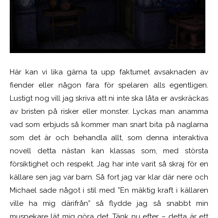
Här kan vi lika gärna ta upp faktumet avsaknaden av
fiender eller någon fara för spelaren alls egentligen.
Lustigt nog vill jag skriva att ni inte ska låta er avskräckas
av bristen på risker eller monster. Lyckas man anamma
vad som erbjuds så kommer man snart bita på naglarna
som det är och behandla allt, som denna interaktiva
novell detta nästan kan klassas som, med största
försiktighet och respekt. Jag har inte varit så skraj för en
källare sen jag var barn. Så fort jag var klar där nere och
Michael sade något i stil med ”En mäktig kraft i källaren
ville ha mig därifrån” så flydde jag så snabbt min
muspekare lät mig göra det. Tänk nu efter – detta är ett