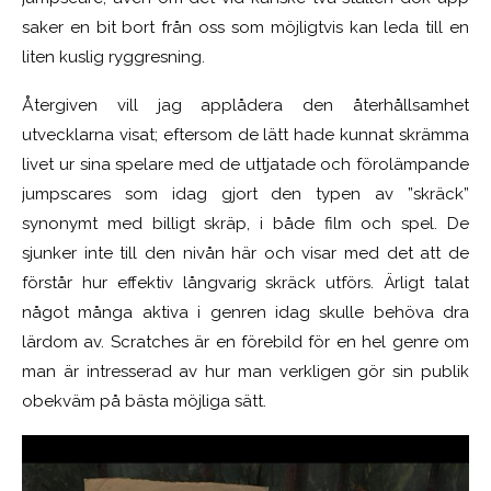
saker en bit bort från oss som möjligtvis kan leda till en
liten kuslig ryggresning.
Återgiven vill jag applådera den återhållsamhet
utvecklarna visat; eftersom de lätt hade kunnat skrämma
livet ur sina spelare med de uttjatade och förolämpande
jumpscares som idag gjort den typen av ”skräck”
synonymt med billigt skräp, i både film och spel. De
sjunker inte till den nivån här och visar med det att de
förstår hur effektiv långvarig skräck utförs. Ärligt talat
något många aktiva i genren idag skulle behöva dra
lärdom av. Scratches är en förebild för en hel genre om
man är intresserad av hur man verkligen gör sin publik
obekväm på bästa möjliga sätt.