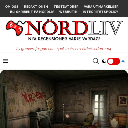
OM OSS
REDAKTIONEN
TESTDATORER
VÅRA UTMÄRKELSER
BLI SKRIBENT PÅ NÖRDLIV
WEBBUTIK
INTEGRITETSPOLICY
Av gamers, för gamers – spel, tech och nörderi sedan 2014.