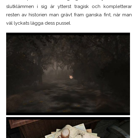
slutklämmen i sig är ytterst tragisk och kompletterar
resten av historien man grävt fram ganska fint, när man
väl lyckats lägga dess pussel.