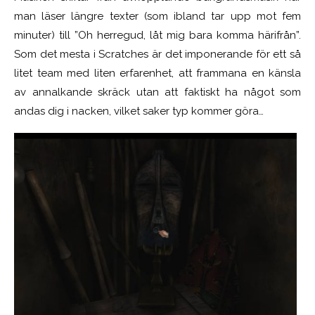
man läser längre texter (som ibland tar upp mot fem
minuter) till ”Oh herregud, låt mig bara komma härifrån”.
Som det mesta i Scratches är det imponerande för ett så
litet team med liten erfarenhet, att frammana en känsla
av annalkande skräck utan att faktiskt ha något som
andas dig i nacken, vilket saker typ kommer göra…