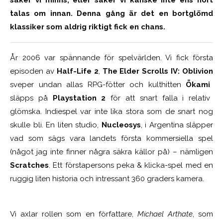
talas om innan. Denna gång är det en bortglömd
klassiker som aldrig riktigt fick en chans.
År 2006 var spännande för spelvärlden. Vi fick första
episoden av
Half-Life 2
,
The Elder Scrolls IV: Oblivion
sveper undan allas RPG-fötter och kulthitten
Ōkami
släpps på
Playstation 2
för att snart falla i relativ
glömska. Indiespel var inte lika stora som de snart nog
skulle bli. En liten studio,
Nucleosys
,
i Argentina släpper
vad som sägs vara landets första kommersiella spel
(något jag inte finner några säkra källor på) – nämligen
Scratches
. Ett förstapersons peka & klicka-spel med en
ruggig liten historia och intressant 360 graders kamera.
Vi axlar rollen som en författare,
Michael Arthate
, som