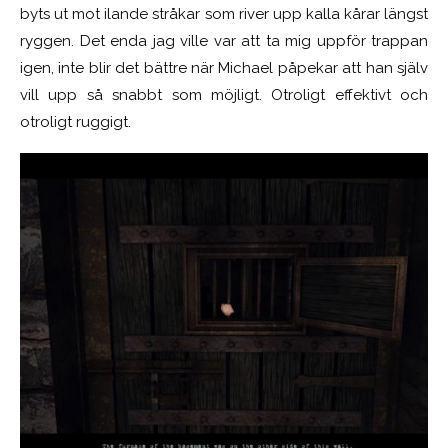
byts ut mot ilande stråkar som river upp kalla kårar längst
ryggen. Det enda jag ville var att ta mig uppför trappan
igen, inte blir det bättre när Michael påpekar att han själv
vill upp så snabbt som möjligt. Otroligt effektivt och
otroligt ruggigt.