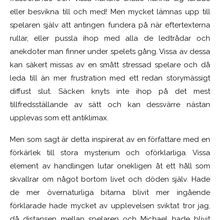
eller besvikna till och med! Men mycket lämnas upp till
spelaren själv att antingen fundera på när eftertexterna
rullar, eller pussla ihop med alla de ledtrådar och
anekdoter man finner under spelets gång. Vissa av dessa
kan säkert missas av en smått stressad spelare och då
leda till än mer frustration med ett redan storymässigt
diffust slut. Säcken knyts inte ihop på det mest
tillfredsställande av sätt och kan dessvärre nästan
upplevas som ett antiklimax.
Men som sagt är detta inspirerat av en författare med en
förkärlek till stora mysterium och oförklarliga. Vissa
element av handlingen lutar onekligen åt ett håll som
skvallrar om något bortom livet och döden själv. Hade
de mer övernaturliga bitarna blivit mer ingående
förklarade hade mycket av upplevelsen sviktat tror jag,
då distansen mellan spelaren och Michael hade blivit