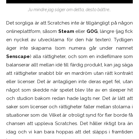
Ju mindre jag säger om detta, desto bättre…
Det sorgliga är att Scratches inte är tillgängligt på någon
onlineplattform, såsom
Steam
eller
GOG
, längre (jag fick
en nyckel av utvecklarna för den här texten). Tydligen
äger inte skaparna (som numera går under namnet
Senscape
) alla rättigheter, och som en indiefilmare som
balanserar allt mellan idé till färdig produkt, kan jag säga
att rättigheter snabbt blir en mardröm utan rätt kontrakt
eller licenser. Det är antagligen inte deras eget fel, utan
något som skedde när spelet blev lite av en sleeper hit
och studion bakom redan hade lagts ner. Det är lätt att
saker som licenser och rättigheter faller mellan stolarna i
situationer som de. Vilket är otroligt synd för fler borde få
chansen att uppleva Scratches. Det håller riktigt bra än
idag och vi kan bara hoppas att det släpps i framtiden