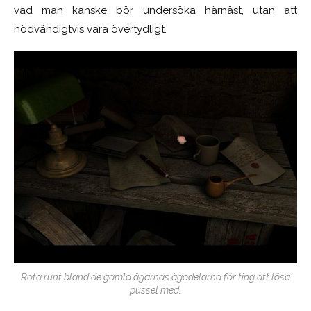
vad man kanske bör undersöka härnäst, utan att
nödvändigtvis vara övertydligt.
Rota runt bland de gamla ägarnas ägodelarna för ting att lösa
pussel med.