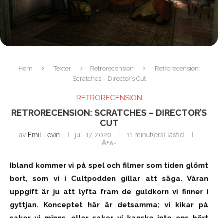
Hem
Texter
Retrorecension
Retrorecension:
Scratches – Director’s Cut
RETRORECENSION
RETRORECENSION: SCRATCHES – DIRECTOR’S
CUT
av
Emil Levin
juli 17, 2020
11 minut(ers) lästid
A+
A-
Ibland kommer vi på spel och filmer som tiden glömt
bort, som vi i Cultpodden gillar att säga. Våran
uppgift är ju att lyfta fram de guldkorn vi finner i
gyttjan. Konceptet här är detsamma; vi kikar på
saker vi minns, eller saker vi kanske inte ens hört