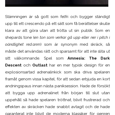
Stämningen är så gott som felfri och bygger ständigt
upp till ett crescendo på ett sätt som få berättelser skulle
klara av att göra utan att trötta ut sin publik. Som en
shepards tone (
en ton som verkar gå upp eller ner i pitch i
oändlighet red.anm
) som är synonym med skräck, så
måste det användas rätt och sparsamt för att inte slita ut
sitt välkomnande. Spel som
Amnesia: The Dark
Descent
och
Outlast
har en mer typisk design för en
explosionsartad adrenalinkick som ska driva spelaren
framåt genom vissa kapitel, för att sedan erbjuda en kort
andningspaus innan nästa paniksession. Hade de försökt
att bygga upp adrenalinet från början till slut utan
uppehåll så hade spelaren tröttnat, blivit frustrerad och
effekten av skräcken hade snabbt avtagit och de hade
garanterat inte blivit de moderna klassiker för genren