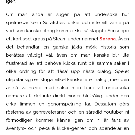
igen.
Om man ändå är sugen på att undersöka hur
spelmekaniken i Scratches funkar och inte vill vänta på
vad som kanske aldrig kommer ske så släppte Senscape
ett kort spel gratis på Steam under namnet
Serena
. Även
det behandlar en ganska jäkla mörk historia som
berättas väldigt väl, även om man kanske blir lite
frustrerad av att behöva klicka runt på samma saker i
olika ordning för att “låsa” upp nästa dialog. Spelet
utspelar sig i en stuga, vilket kanske låter tråkigt, men den
är så välinredd med saker man bara vill undersöka
närmare att det inte direkt hinner bli tråkigt under den
cirka timmen en genomspelning tar. Dessutom görs
rösterna av genreveteraner och en särskild Youtuber ni
förmodligen kommer känna igen om ni är fans av
äventyrs- och peka & klicka-genren och spenderar en