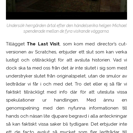
Undersök herrgården årtal efter den händelserika helgen Michael
spenderade mellan de fyra viskande väggarna.
Tillägget
The Last Visit
, som kom med director’s cut-
versionen av Scratches, erbjuder ett slut som kan verka
lustigt och otillräckligt för att avsluta historien. Vad vi
dock ska ta med oss från det är inte slutet i sig som mest
understryker slutet från originalspelet, utan de smulor av
ledtrådar vi får i och med det. Tro det eller ej så får vi
faktiskt tillräckligt med info där för att utesluta vissa
spekulationer ur handlingen. Med ännu en
genomspelning med den nyfunna informationen till
hands och näsan lite djupare begravd i alla anteckningar
så kan faktiskt vissa saker bli tydligare. Det erbjuder inte
ett de facto avslut så mycket som fler ledtrådar till