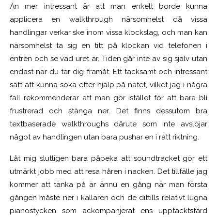
Än mer intressant är att man enkelt borde kunna
applicera en walkthrough närsomhelst då vissa
handlingar verkar ske inom vissa klockslag, och man kan
närsomhelst ta sig en titt på klockan vid telefonen i
entrén och se vad uret är. Tiden går inte av sig själv utan
endast när du tar dig framåt. Ett tacksamt och intressant
sätt att kunna söka efter hjälp på nätet, vilket jag i några
fall rekommenderar att man gör istället för att bara bli
frustrerad och stänga ner. Det finns dessutom bra
textbaserade walkthroughs därute som inte avslöjar
något av handlingen utan bara pushar en i rätt riktning.
Låt mig slutligen bara påpeka att soundtracket gör ett
utmärkt jobb med att resa håren i nacken. Det tillfälle jag
kommer att tänka på är ännu en gång när man första
gången måste ner i källaren och de dittills relativt lugna
pianostycken som ackompanjerat ens upptäcktsfärd