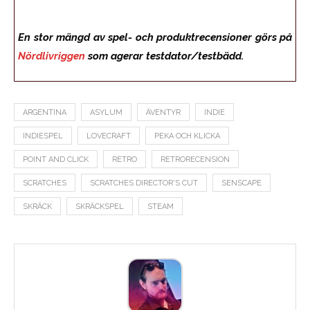
En stor mängd av spel- och produktrecensioner görs på
Nördlivriggen
som agerar testdator/testbädd.
ARGENTINA
ASYLUM
ÄVENTYR
INDIE
INDIESPEL
LOVECRAFT
PEKA OCH KLICKA
POINT AND CLICK
RETRO
RETRORECENSION
SCRATCHES
SCRATCHES DIRECTOR'S CUT
SENSCAPE
SKRÄCK
SKRÄCKSPEL
STEAM