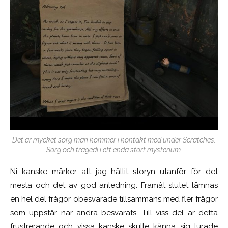
Det är mycket sorg man kommer i kontakt med under Scratches.
Sorg och tragedi i ett enda stort mysterium.
Ni kanske märker att jag hållit storyn utanför för det
mesta och det av god anledning. Framåt slutet lämnas
en hel del frågor obesvarade tillsammans med fler frågor
som uppstår när andra besvarats. Till viss del är detta
frustrerande och vissa kanske skulle känna sig lurade