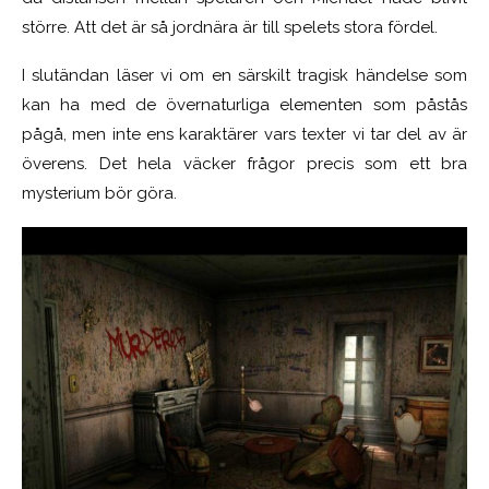
större. Att det är så jordnära är till spelets stora fördel.
I slutändan läser vi om en särskilt tragisk händelse som
kan ha med de övernaturliga elementen som påstås
pågå, men inte ens karaktärer vars texter vi tar del av är
överens. Det hela väcker frågor precis som ett bra
mysterium bör göra.