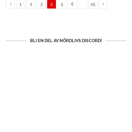
1
2
3
4
5
6
…
25
BLI EN DEL AV NÖRDLIVS DISCORD!