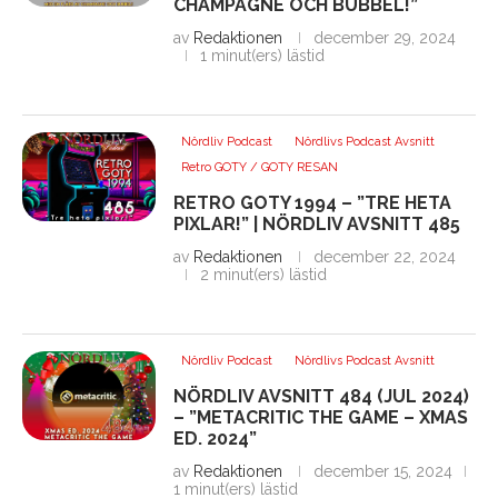
CHAMPAGNE OCH BUBBEL!”
av
Redaktionen
december 29, 2024
1 minut(ers) lästid
Nördliv Podcast
Nördlivs Podcast Avsnitt
Retro GOTY / GOTY RESAN
RETRO GOTY 1994 – ”TRE HETA
PIXLAR!” | NÖRDLIV AVSNITT 485
av
Redaktionen
december 22, 2024
2 minut(ers) lästid
Nördliv Podcast
Nördlivs Podcast Avsnitt
NÖRDLIV AVSNITT 484 (JUL 2024)
– ”METACRITIC THE GAME – XMAS
ED. 2024”
av
Redaktionen
december 15, 2024
1 minut(ers) lästid