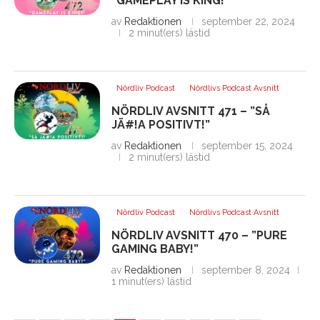
”GAMEPLAY IS KING!”
av
Redaktionen
september 22, 2024
2 minut(ers) lästid
Nördliv Podcast
Nördlivs Podcast Avsnitt
NÖRDLIV AVSNITT 471 – ”SÅ
JÄ#!A POSITIVT!”
av
Redaktionen
september 15, 2024
2 minut(ers) lästid
Nördliv Podcast
Nördlivs Podcast Avsnitt
NÖRDLIV AVSNITT 470 – ”PURE
GAMING BABY!”
av
Redaktionen
september 8, 2024
1 minut(ers) lästid