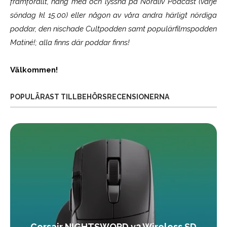
framförallt, häng med och lyssna på Nördliv Podcast (varje
söndag kl 15.00) eller någon av våra andra härligt nördiga
poddar, den nischade Cultpodden samt populärfilmspodden
Matiné!; alla finns där poddar finns!
Välkommen!
POPULÄRAST TILLBEHÖRSRECENSIONERNA
Corsair NIGHTSWORD v2 Wireless SD