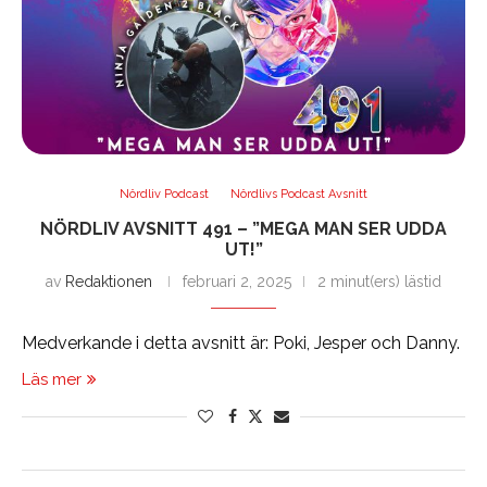
Nördliv Podcast
Nördlivs Podcast Avsnitt
NÖRDLIV AVSNITT 491 – ”MEGA MAN SER UDDA
UT!”
av
Redaktionen
februari 2, 2025
2 minut(ers) lästid
Medverkande i detta avsnitt är: Poki, Jesper och Danny.
Läs mer