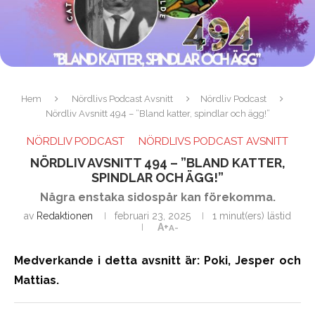
Hem
Nördlivs Podcast Avsnitt
Nördliv Podcast
Nördliv Avsnitt 494 – ”Bland katter, spindlar och ägg!”
NÖRDLIV PODCAST
NÖRDLIVS PODCAST AVSNITT
NÖRDLIV AVSNITT 494 – ”BLAND KATTER,
SPINDLAR OCH ÄGG!”
Några enstaka sidospår kan förekomma.
av
Redaktionen
februari 23, 2025
1 minut(ers) lästid
A+
A-
Medverkande i detta avsnitt är: Poki, Jesper och
Mattias.