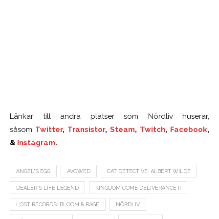
Länkar till andra platser som Nördliv huserar,
såsom
Twitter
,
Transistor
,
Steam
,
Twitch
,
Facebook
,
&
Instagram
.
ANGEL'S EGG
AVOWED
CAT DETECTIVE: ALBERT WILDE
DEALER'S LIFE LEGEND
KINGDOM COME DELIVERANCE II
LOST RECORDS: BLOOM & RAGE
NÖRDLIV