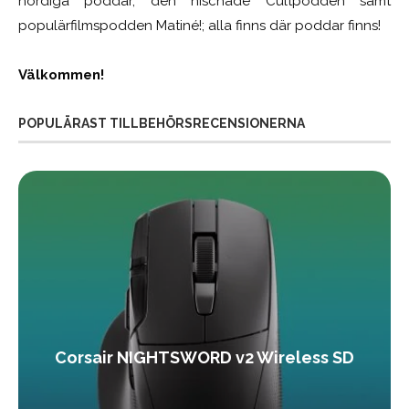
nördiga poddar, den nischade Cultpodden samt
populärfilmspodden Matiné!; alla finns där poddar finns!
Välkommen!
POPULÄRAST TILLBEHÖRSRECENSIONERNA
Corsair NIGHTSWORD v2 Wireless SD