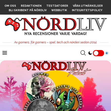
OM OSS
REDAKTIONEN
TESTDATORER
VÅRA UTMÄRKELSER
BLI SKRIBENT PÅ NÖRDLIV
WEBBUTIK
INTEGRITETSPOLICY
Av gamers, för gamers – spel, tech och nörderi sedan 2014.