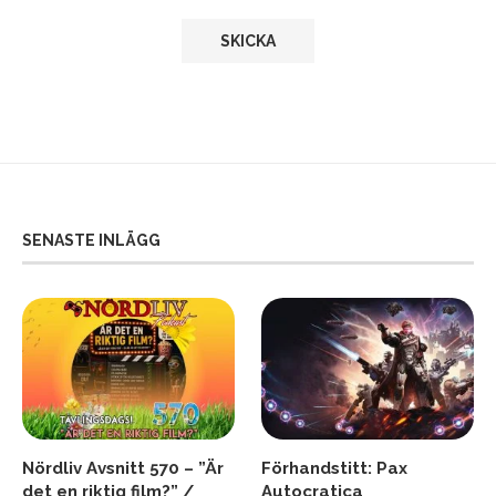
SENASTE INLÄGG
Nördliv Avsnitt 570 – ”Är
Förhandstitt: Pax
det en riktig film?” /
Autocratica