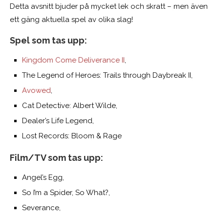
Detta avsnitt bjuder på mycket lek och skratt – men även
ett gäng aktuella spel av olika slag!
Spel som tas upp:
Kingdom Come Deliverance II
,
The Legend of Heroes: Trails through Daybreak II,
Avowed
,
Cat Detective: Albert Wilde,
Dealer’s Life Legend,
Lost Records: Bloom & Rage
Film/TV som tas upp:
Angel’s Egg,
So I’m a Spider, So What?,
Severance,