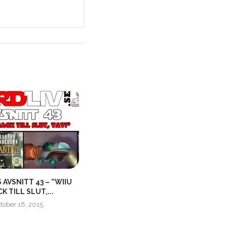
 AVSNITT 43 – ”WIIU
NÖRDLIVS SOMMARAVSNITT –
N
K TILL SLUT,...
”SPELTILLBEHÖR!”
tober 18, 2015
augusti 13, 2017