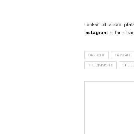
Länkar till andra pla
Instagram
, hittar ni h
DAS BOOT
FARSCAPE
THE DIVISION 2
THE L