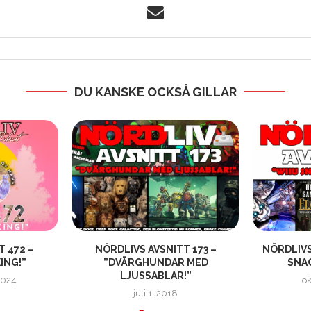
DU KANSKE OCKSÅ GILLAR
T 472 –
NÖRDLIVS AVSNITT 173 –
NÖRDLIVS
ING!”
”DVÄRGHUNDAR MED
SNAC
LJUSSABLAR!”
2024
ok
juli 1, 2018