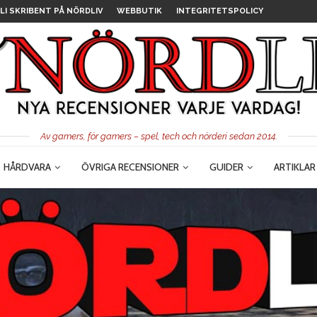
LI SKRIBENT PÅ NÖRDLIV
WEBBUTIK
INTEGRITETSPOLICY
Av gamers, för gamers – spel, tech och nörderi sedan 2014.
HÅRDVARA
ÖVRIGA RECENSIONER
GUIDER
ARTIKLAR