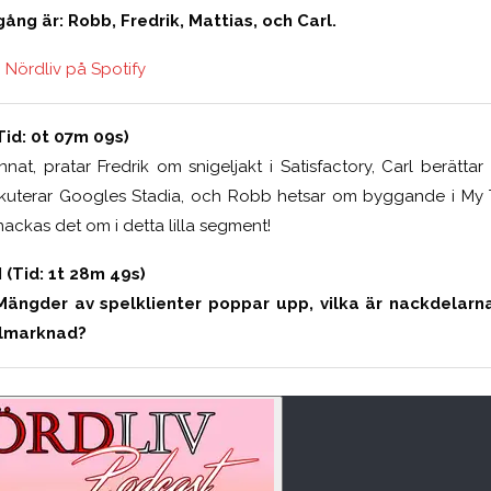
g är: Robb, Fredrik, Mattias, och Carl.
–
Nördliv på Spotify
id: 0t 07m 09s)
at, pratar Fredrik om snigeljakt i Satisfactory, Carl berättar 
iskuterar Googles Stadia, och Robb hetsar om byggande i My T
ackas det om i detta lilla segment!
(Tid: 1t 28m 49s)
Mängder av spelklienter poppar upp, vilka är nackdelar
elmarknad?