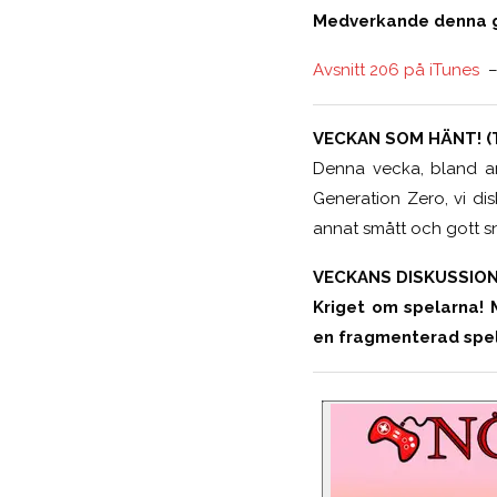
Medverkande denna gån
Avsnitt 206 på iTunes
VECKAN SOM HÄNT! (T
Denna vecka, bland ann
Generation Zero, vi d
annat smått och gott sn
VECKANS DISKUSSION 
Kriget om spelarna! 
en fragmenterad sp