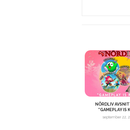
NÖRDLIV AVSNITT 384 –
NÖRDLIV AVSNIT
ER
”HAWKING OCH ORCHER ÄR...
”GAMEPLAY IS K
januari 15, 2023
september 22, 