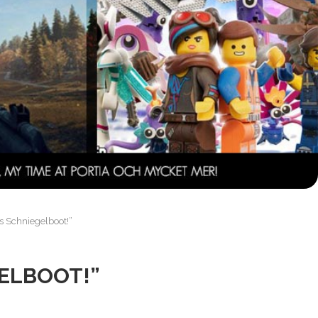
s Schniegelboot!”
GELBOOT!”