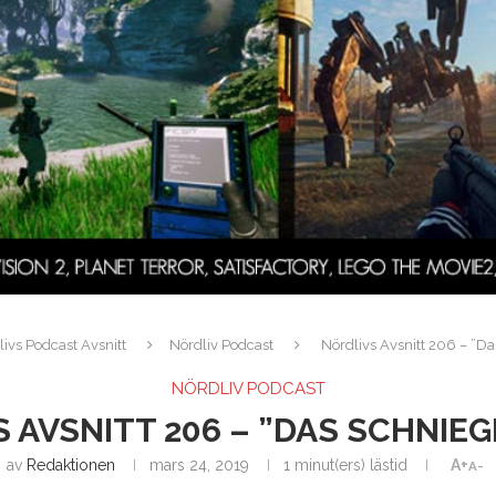
ivs Podcast Avsnitt
Nördliv Podcast
Nördlivs Avsnitt 206 – ”Da
NÖRDLIV PODCAST
 AVSNITT 206 – ”DAS SCHNIE
av
Redaktionen
mars 24, 2019
1 minut(ers) lästid
A+
A-