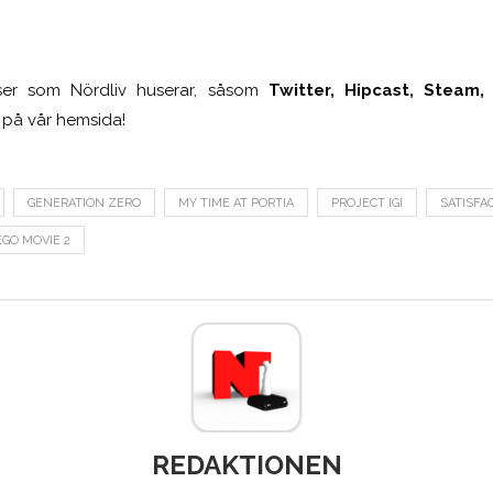
tser som Nördliv huserar, såsom
Twitter, Hipcast, Steam,
är på vår hemsida!
GENERATION ZERO
MY TIME AT PORTIA
PROJECT IGI
SATISFA
EGO MOVIE 2
REDAKTIONEN