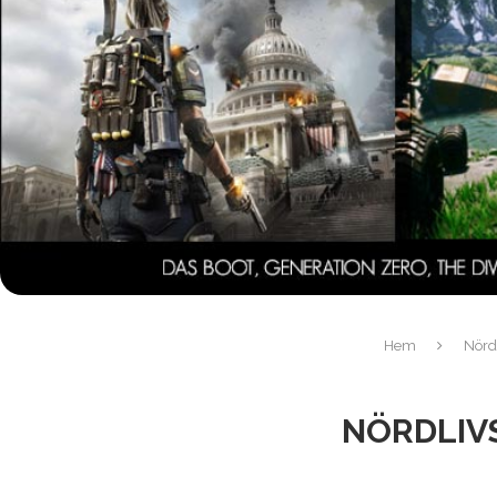
Hem
Nördl
NÖRDLIVS