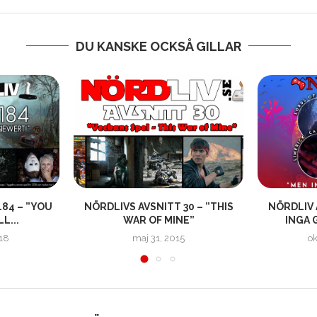
DU KANSKE OCKSÅ GILLAR
184 – ”YOU
NÖRDLIVS AVSNITT 30 – ”THIS
NÖRDLIV 
L...
WAR OF MINE”
INGA 
018
maj 31, 2015
ok