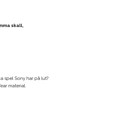
omma skall,
ka spel Sony har på lut?
Year material.