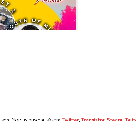
er som Nördliv huserar, såsom
Twitter
,
Transistor
,
Steam
,
Twit