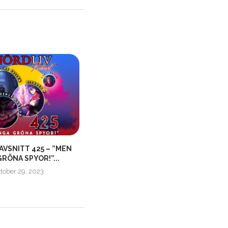
AVSNITT 425 – ”MEN
NÖRDLIVS AVSNITT 230 –
GRÖNA SPYOR!”...
”GASFYLLDA TANKAR KRING
OPERATIVSYSTEM”
tober 29, 2023
oktober 20, 2019