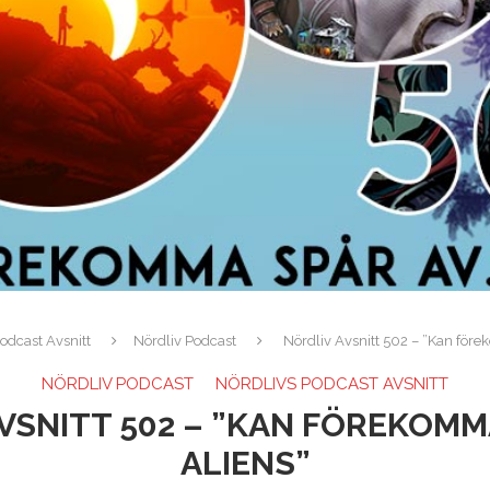
odcast Avsnitt
Nördliv Podcast
Nördliv Avsnitt 502 – ”Kan före
NÖRDLIV PODCAST
NÖRDLIVS PODCAST AVSNITT
VSNITT 502 – ”KAN FÖREKOMM
ALIENS”