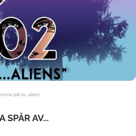
komma spår av… aliens”
A SPÅR AV…