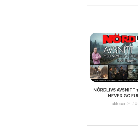
NÖRDLIVS AVSNITT 48 – ”ÄVEN
NÖRDLIVS AVSNITT 
SPELNÖRDAR KAN KLÄMMA...
NEVER GO FUL
november 22, 2015
oktober 21, 2