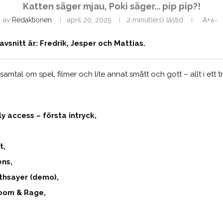
Katten säger mjau, Poki säger... pip pip?!
av
Redaktionen
april 20, 2025
2 minut(ers) lästid
A+
A-
vsnitt är: Fredrik, Jesper och Mattias.
samtal om spel, filmer och lite annat smått och gott – allt i ett tr
y access – första intryck,
t,
ens,
othsayer (demo),
loom & Rage,