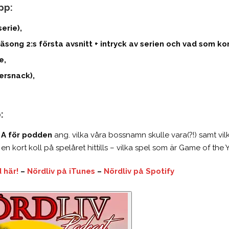
pp:
erie),
äsong 2:s första avsnitt + intryck av serien och vad som k
e,
ersnack),
:
 A för podden
ang. vilka våra bossnamn skulle vara(?!) samt vil
 en kort koll på spelåret hittills – vilka spel som är Game of the 
 här!
–
Nördliv på iTunes
–
Nördliv på Spotify