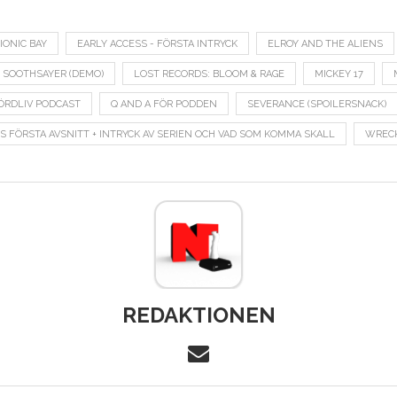
IONIC BAY
EARLY ACCESS - FÖRSTA INTRYCK
ELROY AND THE ALIENS
: SOOTHSAYER (DEMO)
LOST RECORDS: BLOOM & RAGE
MICKEY 17
ÖRDLIV PODCAST
Q AND A FÖR PODDEN
SEVERANCE (SPOILERSNACK)
:S FÖRSTA AVSNITT + INTRYCK AV SERIEN OCH VAD SOM KOMMA SKALL
WRECK
REDAKTIONEN