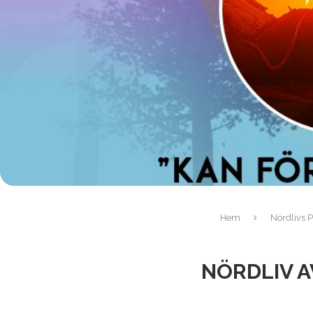
Hem
Nördlivs P
NÖRDLIV A