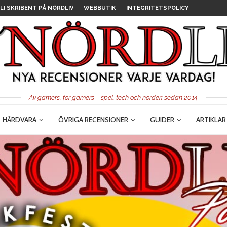
LI SKRIBENT PÅ NÖRDLIV
WEBBUTIK
INTEGRITETSPOLICY
Av gamers, för gamers – spel, tech och nörderi sedan 2014.
HÅRDVARA
ÖVRIGA RECENSIONER
GUIDER
ARTIKLAR