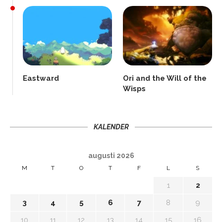
Eastward
Ori and the Will of the
Wisps
KALENDER
augusti 2026
M
T
O
T
F
L
S
1
2
3
4
5
6
7
8
9
10
11
12
13
14
15
16