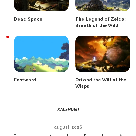
Dead Space
The Legend of Zelda:
Breath of the Wild
Eastward
Ori and the Will of the
Wisps
KALENDER
augusti 2026
M
T
O
T
F
L
S