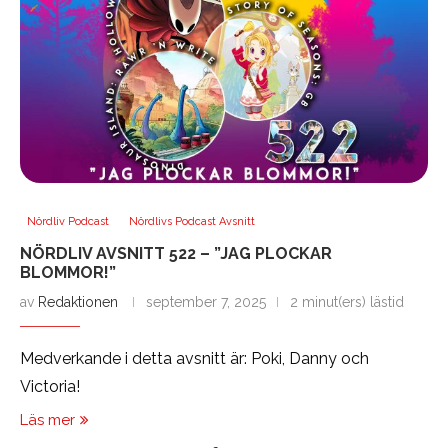
Nördliv Podcast
Nördlivs Podcast Avsnitt
NÖRDLIV AVSNITT 522 – ”JAG PLOCKAR
BLOMMOR!”
av
Redaktionen
september 7, 2025
2 minut(ers) lästid
Medverkande i detta avsnitt är: Poki, Danny och
Victoria!
Läs mer