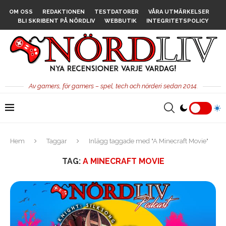
OM OSS
REDAKTIONEN
TESTDATORER
VÅRA UTMÄRKELSER
BLI SKRIBENT PÅ NÖRDLIV
WEBBUTIK
INTEGRITETSPOLICY
Av gamers, för gamers – spel, tech och nörderi sedan 2014.
Hem
Taggar
Inlägg taggade med "A Minecraft Movie"
TAG:
A MINECRAFT MOVIE