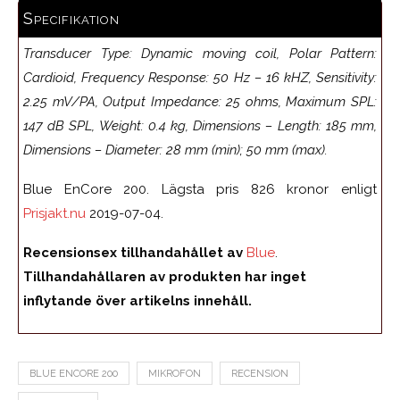
Specifikation
Transducer Type: Dynamic moving coil, Polar Pattern:
Cardioid, Frequency Response: 50 Hz – 16 kHZ, Sensitivity:
2.25 mV/PA, Output Impedance: 25 ohms, Maximum SPL:
147 dB SPL, Weight: 0.4 kg, Dimensions – Length: 185 mm,
Dimensions – Diameter: 28 mm (min); 50 mm (max).
Blue EnCore 200. Lägsta pris 826 kronor enligt
Prisjakt.nu
2019-07-04.
Recensionsex tillhandahållet av
Blue
.
Tillhandahållaren av produkten har inget
inflytande över artikelns innehåll.
BLUE ENCORE 200
MIKROFON
RECENSION