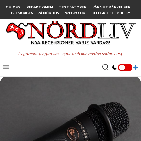
OM OSS
REDAKTIONEN
TESTDATORER
VÅRA UTMÄRKELSER
BLI SKRIBENT PÅ NÖRDLIV
WEBBUTIK
INTEGRITETSPOLICY
Av gamers, för gamers – spel, tech och nörderi sedan 2014.