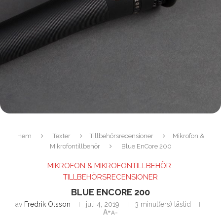
Hem
Texter
Tillbehörsrecensioner
Mikrofon &
Mikrofontillbehör
Blue EnCore 200
MIKROFON & MIKROFONTILLBEHÖR
TILLBEHÖRSRECENSIONER
BLUE ENCORE 200
av
Fredrik Olsson
juli 4, 2019
3 minut(ers) lästid
A+
A-