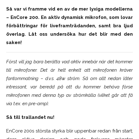
Så var vi framme vid en av de mer lyxiga modellerna
– EnCore 200. En aktiv dynamisk mikrofon, som lovar
förbättringar för liveframträdanden, samt bra ljud
överlag. Låt oss undersöka hur det blir med den
saken!
Först vill jag bara berätta vad aktiv innebär när det kommer
till mikrofoner. Det är helt enkelt att mikrofonen kräver
fantommatning – d.v.s. 48w ström. Så om allt nedan låter
intressant, var beredd på att du kommer behöva förse
mikrofonen med denna typ av strömkälla (vilket går att få
via t.ex. en pre-amp).
Så till trallandet nu!
EnCore 200s största styrka blir uppenbar redan från start;