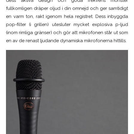
dess aktiva design och goda frekvens mönster
fullkomligen dräper oljud i din omnejd och ger samtidigt
en varm ton, rakt igenom hela registret. Dess inbyggda
pop-filter (i grillen) utesluter mycket explosiva p-ljud
(inom rimliga gränser) och gör att mikrofonen står ut som
en av de renast ljudande dynamiska mikrofonerna hittills.