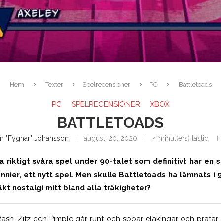
Hem
Texter
Spelrecensioner
PC
Battletoads
PC
SPELRECENSIONER
XBOX
BATTLETOADS
in "Fyghar" Johansson
augusti 20, 2020
4 minut(ers) lästid
 riktigt svåra spel under 90-talet som definitivt har en s
nnier, ett nytt spel. Men skulle Battletoads ha lämnats i
äkt nostalgi mitt bland alla tråkigheter?
Rash, Zitz och Pimple går runt och spöar elakingar och pratar