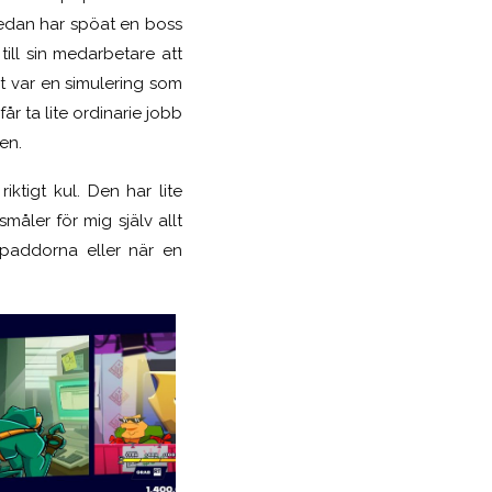
 sedan har spöat en boss
ill sin medarbetare att
rt var en simulering som
år ta lite ordinarie jobb
en.
ktigt kul. Den har lite
måler för mig själv allt
 paddorna eller när en