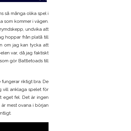
nns så många olika spel i
lla som kommer i vägen.
t rymdskepp, undvika att
ag hoppar från platå till
en om jag kan tycka att
elen var, då jag faktiskt
 som gör Battletoads till
 fungerar riktigt bra. De
g vill anklaga spelet för
t eget fel. Det är ingen
 är mest ovana i början
tligt.