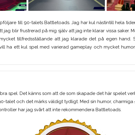
följare till 90-talets Battletoads. Jag har kul nästintill hela tid
tt jag blir frustrerad på mig själv att jag inte klarar vissa saker. 
ycket tillfredsställande att jag klarade det på egen hand. 
 vill ha ett kul spel med varierad gameplay och mycket humor, s
gt bra spel. Det känns som att de som skapade det här spelet ver
0-talet och det märks väldigt tydligt. Med sin humor, charmiga
ontroller har jag svårt att inte rekommendera Battletoads.