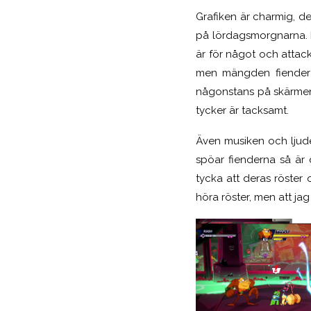
Grafiken är charmig, d
på lördagsmorgnarna. Fi
är för något och attacke
men mängden fiender ä
någonstans på skärmen, 
tycker är tacksamt.
Även musiken och ljudef
spöar fienderna så är
tycka att deras röster
höra röster, men att ja