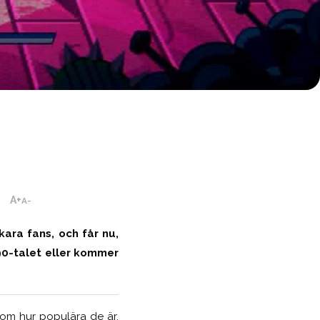
A+
A-
kara fans, och får nu,
 90-talet eller kommer
 om hur populära de är.