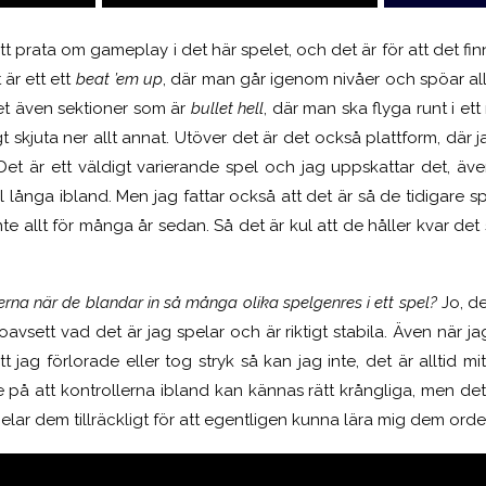
att prata om gameplay i det här spelet, och det är för att det fi
 är ett ett
beat ’em up
, där man går igenom nivåer och spöar a
et även sektioner som är
bullet hell
, där man ska flyga runt i et
t skjuta ner allt annat. Utöver det är det också plattform, där j
 Det är ett väldigt varierande spel och jag uppskattar det, äv
l långa ibland. Men jag fattar också att det är så de tidigare sp
nte allt för många år sedan. Så det är kul att de håller kvar det
erna när de blandar in så många olika spelgenres i ett spel?
Jo, de
avsett vad det är jag spelar och är riktigt stabila. Även när ja
jag förlorade eller tog stryk så kan jag inte, det är alltid mit
e på att kontrollerna ibland kan kännas rätt krångliga, men det
elar dem tillräckligt för att egentligen kunna lära mig dem orden