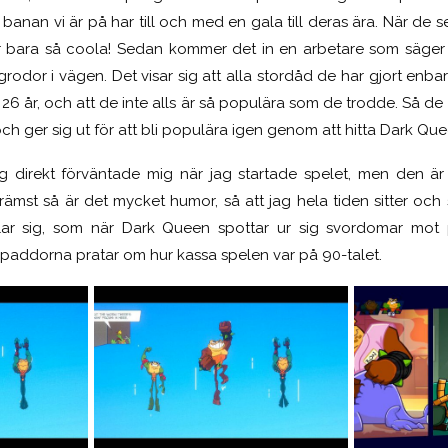
h banan vi är på har till och med en gala till deras ära. När de
 bara så coola! Sedan kommer det in en arbetare som säger t
grodor i vägen. Det visar sig att alla stordåd de har gjort enba
r 26 år, och att de inte alls är så populära som de trodde. Så de f
 och ger sig ut för att bli populära igen genom att hitta Dark Que
ag direkt förväntade mig när jag startade spelet, men den är ri
rämst så är det mycket humor, så att jag hela tiden sitter och s
lar sig, som när Dark Queen spottar ur sig svordomar mot
v paddorna pratar om hur kassa spelen var på 90-talet.