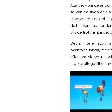
Alla vet vilka de är oc
så kan de flyga och är
stoppa arbetet, det är 
de har varit fast i unde
tills de tröttnar på det
Det är inte en story j
oväntade tvistar, men f
eftersom storyn utspe
arbetskollega till en a