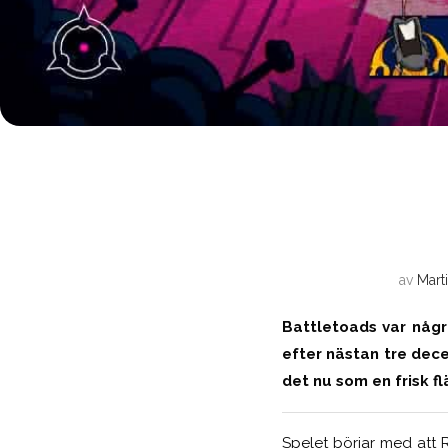
av
Mart
Battletoads var några
efter nästan tre dece
det nu som en frisk fl
Spelet börjar med att 