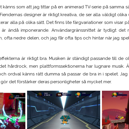
et känns som att jag tittar på en animerad TV-serie på samma sä
endernas designer är riktigt kreativa, de ser alla väldigt oli
rar alla på olika sätt. Det finns lite färgvariationer som visar 
r ändå imponerande. Användargränssnittet är tydligt det 
ofta nedre delen, och jag får ofta tips och hintar när jag spela
fekterna är riktigt bra. Musiken är ständigt passande till de ol
 det hårdrock, men plattformssektionerna har lugnare musik. 
 och ordval känns rätt dumma så passar de bra in i spelet. Jag 
g gör det förstärker deras personligheter så mycket mer.