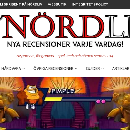
LI SKRIBENT PÅ NÖRDLIV
WEBBUTIK
INTEGRITETSPOLICY
Av gamers, för gamers – spel, tech och nörderi sedan 2014.
HÅRDVARA
ÖVRIGA RECENSIONER
GUIDER
ARTIKLAR