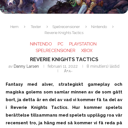
Hem
Texter
Spelrecensioner
Nintendo
Reverie Knights Tactics
NINTENDO
PC
PLAYSTATION
SPELRECENSIONER
XBOX
REVERIE KNIGHTS TACTICS
av
Danny Larsen
februari 11, 2022
8 minut(ers) lästid
A+
A-
Fantasy med alver, strategiskt gameplay och
magiska golems som samlar minnen av de som gått
bort, ja detta är en del av vad vi kommer få ta del av
i Reverie Knights Tactics. Hur kommer spelets
berättelse tillsammans med spelets upplägg roa vår
recensent tro, ja häng med så kommer vi få reda på