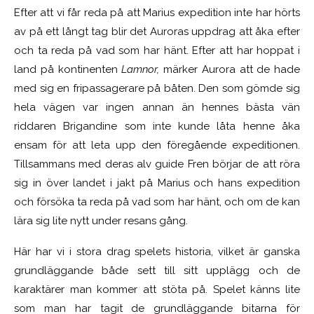
Efter att vi får reda på att Marius expedition inte har hörts
av på ett långt tag blir det Auroras uppdrag att åka efter
och ta reda på vad som har hänt. Efter att har hoppat i
land på kontinenten
Lamnor,
märker Aurora att de hade
med sig en fripassagerare på båten. Den som gömde sig
hela vägen var ingen annan än hennes bästa vän
riddaren Brigandine som inte kunde låta henne åka
ensam för att leta upp den föregående expeditionen.
Tillsammans med deras alv guide Fren börjar de att röra
sig in över landet i jakt på Marius och hans expedition
och försöka ta reda på vad som har hänt, och om de kan
lära sig lite nytt under resans gång.
Här har vi i stora drag spelets historia, vilket är ganska
grundläggande både sett till sitt upplägg och de
karaktärer man kommer att stöta på. Spelet känns lite
som man har tagit de grundläggande bitarna för