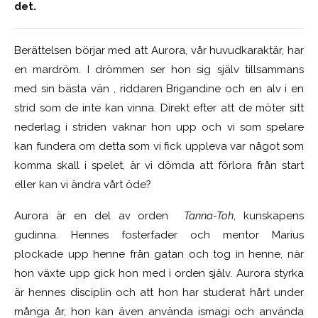
det.
Berättelsen börjar med att Aurora, vår huvudkaraktär, har
en mardröm. I drömmen ser hon sig själv tillsammans
med sin bästa vän , riddaren Brigandine och en alv i en
strid som de inte kan vinna. Direkt efter att de möter sitt
nederlag i striden vaknar hon upp och vi som spelare
kan fundera om detta som vi fick uppleva var något som
komma skall i spelet, är vi dömda att förlora från start
eller kan vi ändra vårt öde?
Aurora är en del av orden
Tanna-Toh
, kunskapens
gudinna. Hennes fosterfader och mentor Marius
plockade upp henne från gatan och tog in henne, när
hon växte upp gick hon med i orden själv. Aurora styrka
är hennes disciplin och att hon har studerat hårt under
många år, hon kan även använda ismagi och använda