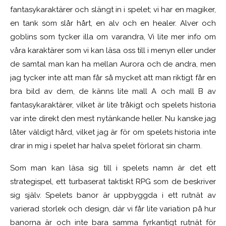
fantasykaraktärer och slängt in i spelet; vi har en magiker,
en tank som slår hårt, en alv och en healer. Alver och
goblins som tycker illa om varandra, Vi lite mer info om
våra karaktärer som vi kan läsa oss till i menyn eller under
de samtal man kan ha mellan Aurora och de andra, men
jag tycker inte att man får så mycket att man riktigt får en
bra bild av dem, de känns lite mall A och mall B av
fantasykaraktärer, vilket är lite tråkigt och spelets historia
var inte direkt den mest nytänkande heller. Nu kanske jag
låter väldigt hård, vilket jag är för om spelets historia inte
drar in mig i spelet har halva spelet förlorat sin charm.
Som man kan läsa sig till i spelets namn är det ett
strategispel, ett turbaserat taktiskt RPG som de beskriver
sig själv. Spelets banor är uppbyggda i ett rutnät av
varierad storlek och design, där vi får lite variation på hur
banorna är och inte bara samma fyrkantigt rutnät för