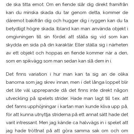
de ska titta emot. Om en fiende slår dig direkt framifrån
kan du minska skada du tar genom detta, kommer de
däremot bakifrån dig och hugger dig i ryggen kan du ta
betydligt högre skada. Ibland kan man använda objekt i
omgivningen till sin fördel att ställa sig vid som kan
skydda en sida på din karaktär. Eller ställa sig i närheten
av ett objekt och hoppas en fiende kommer när a den,
som en spikvägg som man sedan kan slå dem in i.
Det finns variation i hur man kan ta sig an de olika
banorna som jag skrev innan, men i det långa loppet blir
det lite väl upprepande då det finns inte direkt någon
utveckling på spelets strider. Hade man lagt till t.ex. att
det fanns upphöjningar i kartan man kunde kliva upp på,
för att kunna utnyttja striderna på ett annat sätt hade det
varit intressant. Men jag kände ca halvvägs in i spelet att
jag hade tröttnat på att göra samma sak om och om