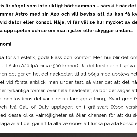
is är något som inte riktigt hört samman – särskilt när det
mer Astro med sin A20 och vill bevisa att du kan få kv
vid dator eller konsol. Nåja, vi får väl se hur mycket av
ta upp spelen och se om man njuter eller skyggar undan…
onomi
nda för sin estetik, goda klass och komfort. Men hur blir det o
 till Astro A20 (på cirka 1500 kronor). Ja det första är att själva
en det ger en hel del nackdelar; till att börja med upplevs he
et vid första anblick, men under test, så visar det att det hålle
er fyrkantiga former, över hela headsetet, så bör det sägas at
ck och lov finns det variationer i färguppsättning; Svart-grön (
, och två Call of Duty upplagor; en i grå-svart (Xbox versio
 Med dessa olika valmöjligheter så ökar chansen för att du 
 säga är att det går att få alla versioner att funka på alla konsole