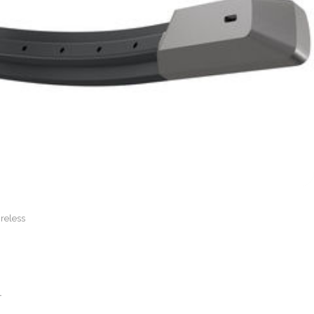
reless
-