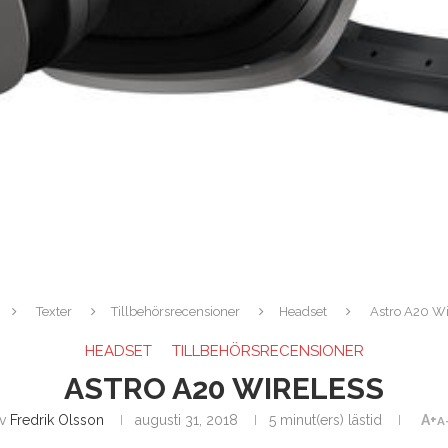
Texter
Tillbehörsrecensioner
Headset
Astro A20 Wi
HEADSET
TILLBEHÖRSRECENSIONER
ASTRO A20 WIRELESS
av
Fredrik Olsson
augusti 31, 2018
5 minut(ers) lästid
A+
A