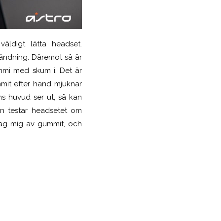
ldigt lätta headset.
vändning. Däremot så är
mmi med skum i. Det är
mit efter hand mjuknar
s huvud ser ut, så kan
n testar headsetet om
 jag mig av gummit, och