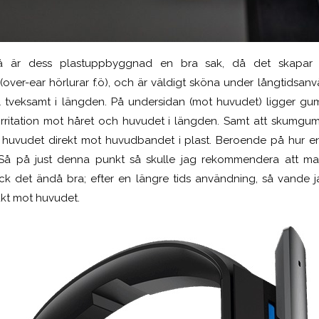
å är dess plastuppbyggnad en bra sak, då det skapar vä
(over-ear hörlurar f.ö), och är väldigt sköna under långtidsan
 tveksamt i längden. På undersidan (mot huvudet) ligger gu
irritation mot håret och huvudet i längden. Samt att skumgum
a huvudet direkt mot huvudbandet i plast. Beroende på hur en
Så på just denna punkt så skulle jag rekommendera att ma
så gick det ändå bra; efter en längre tids användning, så vande
kt mot huvudet.