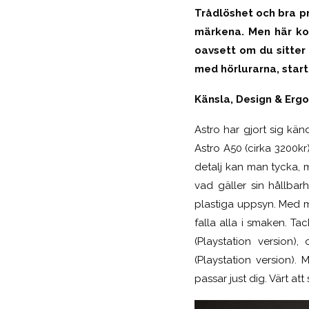
Trådlöshet och bra pr
märkena. Men här kom
oavsett om du sitter 
med hörlurarna, star
Känsla, Design & Erg
Astro har gjort sig kä
Astro A50 (cirka 3200kr)
detalj kan man tycka, m
vad gäller sin hållbarh
plastiga uppsyn. Med m
falla alla i smaken. Ta
(Playstation version)
(Playstation version).
passar just dig. Värt att