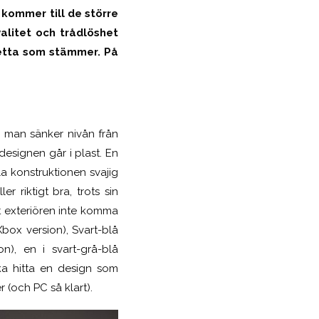
 kommer till de större
alitet och trådlöshet
 detta som stämmer. På
m man sänker nivån från
 designen går i plast. En
la konstruktionen svajig
r riktigt bra, trots sin
t exteriören inte komma
Xbox version), Svart-blå
n), en i svart-grå-blå
ska hitta en design som
r (och PC så klart).