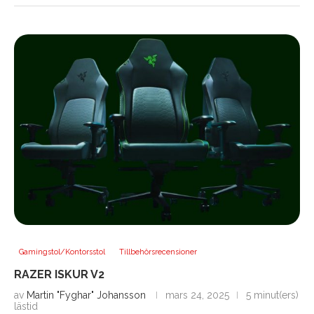
Gamingstol/Kontorsstol
Tillbehörsrecensioner
RAZER ISKUR V2
av
Martin "Fyghar" Johansson
mars 24, 2025
5 minut(ers)
lästid