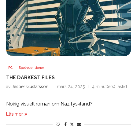
PC
Spelrecensioner
THE DARKEST FILES
av
Jesper Gustafsson
mars 24, 2025
4 minut(ers) lästid
Noirig visuell roman om Nazityskland?
Läs mer