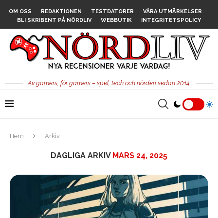
OM OSS
REDAKTIONEN
TESTDATORER
VÅRA UTMÄRKELSER
BLI SKRIBENT PÅ NÖRDLIV
WEBBUTIK
INTEGRITETSPOLICY
Av gamers, för gamers – spel, tech och nörderi sedan 2014.
Hem
Arkiv
DAGLIGA ARKIV
MARS 24, 2025