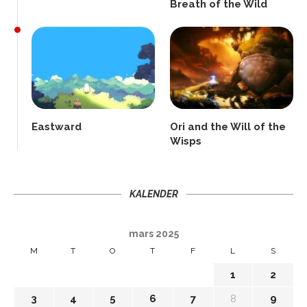
Breath of the Wild
Eastward
Ori and the Will of the
Wisps
KALENDER
mars 2025
M
T
O
T
F
L
S
1
2
3
4
5
6
7
8
9