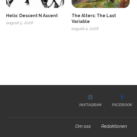
Helix: Descent N Ascent
The Alters: The Last
Variable
augusti 5, 2026
augusti 4, 2026
INSTAGRAM
FACEBOOK
Om oss
Redaktionen