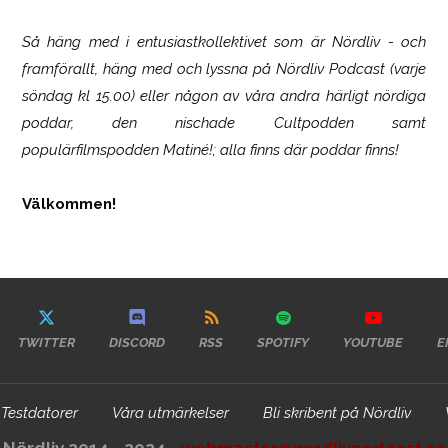
Så häng med i entusiastkollektivet som är
Nördliv
- och
framförallt, häng med och lyssna på Nördliv Podcast (varje
söndag kl 15.00) eller någon av våra andra härligt nördiga
poddar, den nischade Cultpodden samt
populärfilmspodden Matiné!; alla finns där poddar finns!
Välkommen!
TWITTER
DISCORD
RSS
SPOTIFY
YOUTUBE
E
Testdatorer
Våra utmärkelser
Bli skribent på Nördliv
Nördliv 2014 - 2024 -
webmaster@nordlivpodcast.se