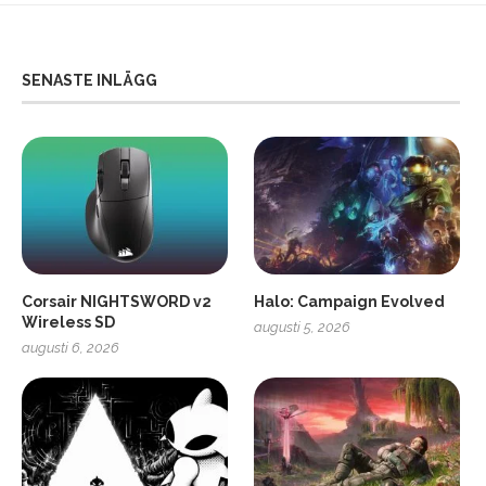
SENASTE INLÄGG
Corsair NIGHTSWORD v2
Halo: Campaign Evolved
Wireless SD
augusti 5, 2026
augusti 6, 2026
2
Soundcore Liberty 5 Pro