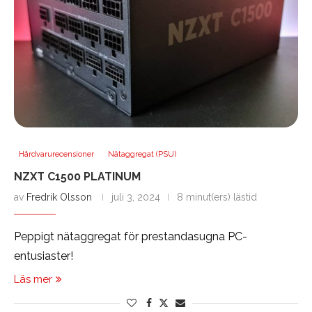
Hårdvarurecensioner
Nätaggregat (PSU)
NZXT C1500 PLATINUM
av
Fredrik Olsson
juli 3, 2024
8 minut(ers) lästid
Peppigt nätaggregat för prestandasugna PC-
entusiaster!
Läs mer