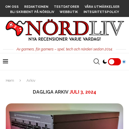
OM OSS
REDAKTIONEN
TESTDATORER
VÅRA UTMÄRKELSER
BLI SKRIBENT PÅ NÖRDLIV
WEBBUTIK
INTEGRITETSPOLICY
Av gamers, för gamers – spel, tech och nörderi sedan 2014.
Hem
Arkiv
DAGLIGA ARKIV
JULI 3, 2024