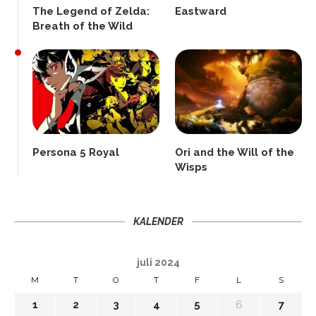
The Legend of Zelda:
Eastward
Breath of the Wild
Persona 5 Royal
Ori and the Will of the
Wisps
KALENDER
juli 2024
M
T
O
T
F
L
S
1
2
3
4
5
6
7