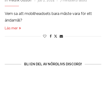
av
Fredrik Olsson
juli 2, 2024
7 minut(ers) lästid
Vem sa att mobilheadsets bara måste vara för ett
ändamål?
Läs mer
BLI EN DEL AV NÖRDLIVS DISCORD!