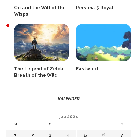
Ori and the Will of the
Persona 5 Royal
Wisps
The Legend of Zelda:
Eastward
Breath of the Wild
KALENDER
juli 2024
M
T
O
T
F
L
S
1
2
3
4
5
6
7