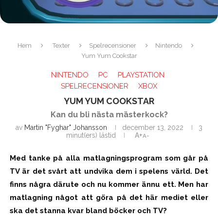
Hem
Texter
Spelrecensioner
Nintendo
Yum Yum Cookstar
NINTENDO
PC
PLAYSTATION
SPELRECENSIONER
XBOX
YUM YUM COOKSTAR
Kan du bli nästa mästerkock?
av
Martin "Fyghar" Johansson
december 13, 2022
3
minut(ers) lästid
A+
A-
Med tanke på alla matlagningsprogram som går på
TV är det svårt att undvika dem i spelens värld. Det
finns några därute och nu kommer ännu ett. Men har
matlagning något att göra på det här mediet eller
ska det stanna kvar bland böcker och TV?