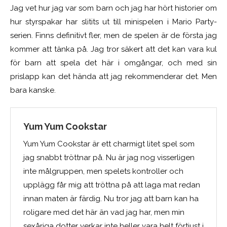
Jag vet hur jag var som barn och jag har hört historier om
hur styrspakar har slitits ut till minispelen i Mario Party-
serien. Finns definitivt fler, men de spelen är de första jag
kommer att tänka på. Jag tror säkert att det kan vara kul
för barn att spela det här i omgångar, och med sin
prislapp kan det hända att jag rekommenderar det. Men
bara kanske.
Yum Yum Cookstar
Yum Yum Cookstar är ett charmigt litet spel som
jag snabbt tröttnar på. Nu är jag nog visserligen
inte målgruppen, men spelets kontroller och
upplägg får mig att tröttna på att laga mat redan
innan maten är färdig. Nu tror jag att barn kan ha
roligare med det här än vad jag har, men min
sexåriga dotter verkar inte heller vara helt förtjust i