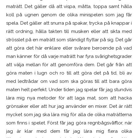
maträtt. Det gäller då att vispa, måtta, toppa samt hålla
koll på ugnen genom de olika minispelen som jag får
spela. Det gäller att snurra på spakar, trycka på knappar i
rätt ordning, hålla takten till musiken eller att sikta med
strösslet på en maträtt som ständigt flyttar på sig. Det går
att göra det här enklare eller svårare beroende på vad
man känner för då varje maträtt har fyra svårighetsgrader
att välja mellan för att genomföra dem. Det går från att
göra maten i lugn och ro till att göra det på tid, bli av
med ledtrådar om vad som ska göras till att bara göra
maten helt perfekt. Under tiden jag spelar får jag stundvis
lära mig nya metoder för att laga mat, som att hacka
grönsaker eller att hur jag använder en mixer. Det är rätt
mycket som jag ska lära mig för alla de olika maträtterna
som finns i spelet. Först får jag göra regnbågsvåfflor, när
jag är klar med dem får jag lära mig flera olika