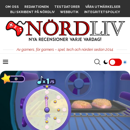
OM OSS
REDAKTIONEN
TESTDATORER
VÅRA UTMÄRKELSER
BLI SKRIBENT PÅ NÖRDLIV
WEBBUTIK
INTEGRITETSPOLICY
Av gamers, för gamers – spel, tech och nörderi sedan 2014.