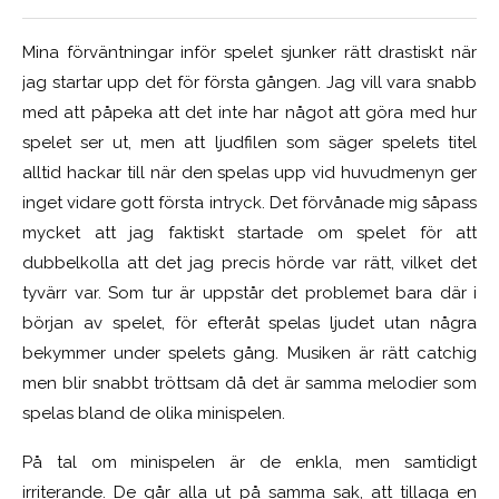
Mina förväntningar inför spelet sjunker rätt drastiskt när
jag startar upp det för första gången. Jag vill vara snabb
med att påpeka att det inte har något att göra med hur
spelet ser ut, men att ljudfilen som säger spelets titel
alltid hackar till när den spelas upp vid huvudmenyn ger
inget vidare gott första intryck. Det förvånade mig såpass
mycket att jag faktiskt startade om spelet för att
dubbelkolla att det jag precis hörde var rätt, vilket det
tyvärr var. Som tur är uppstår det problemet bara där i
början av spelet, för efteråt spelas ljudet utan några
bekymmer under spelets gång. Musiken är rätt catchig
men blir snabbt tröttsam då det är samma melodier som
spelas bland de olika minispelen.
På tal om minispelen är de enkla, men samtidigt
irriterande. De går alla ut på samma sak, att tillaga en