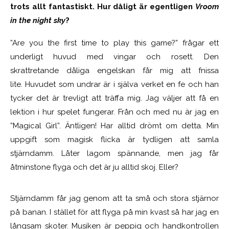
trots allt fantastiskt. Hur dåligt är egentligen
Vroom
in the night sky
?
”Are you the first time to play this game?” frågar ett
underligt huvud med vingar och rosett. Den
skrattretande dåliga engelskan får mig att fnissa
lite. Huvudet som undrar är i själva verket en fe och han
tycker det är trevligt att träffa mig. Jag väljer att få en
lektion i hur spelet fungerar. Från och med nu är jag en
”Magical Girl”. Äntligen! Har alltid drömt om detta. Min
uppgift som magisk flicka är tydligen att samla
stjärndamm. Låter lagom spännande, men jag får
åtminstone flyga och det är ju alltid skoj. Eller?
Stjärndamm får jag genom att ta små och stora stjärnor
på banan. I stället för att flyga på min kvast så har jag en
långsam skoter. Musiken är peppig och handkontrollen