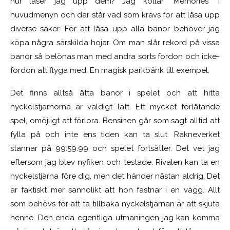
hur låser jag upp dem? Jag kollar ”Memories” i
huvudmenyn och där står vad som krävs för att låsa upp
diverse saker. För att låsa upp alla banor behöver jag
köpa några särskilda hojar. Om man slår rekord på vissa
banor så belönas man med andra sorts fordon och icke-
fordon att flyga med. En magisk parkbänk till exempel.
Det finns alltså åtta banor i spelet och att hitta
nyckelstjärnorna är väldigt lätt. Ett mycket förlåtande
spel, omöjligt att förlora. Bensinen går som sagt alltid att
fylla på och inte ens tiden kan ta slut. Räkneverket
stannar på 99:59.99 och spelet fortsätter. Det vet jag
eftersom jag blev nyfiken och testade. Rivalen kan ta en
nyckelstjärna före dig, men det händer nästan aldrig. Det
är faktiskt mer sannolikt att hon fastnar i en vägg. Allt
som behövs för att ta tillbaka nyckelstjärnan är att skjuta
henne. Den enda egentliga utmaningen jag kan komma