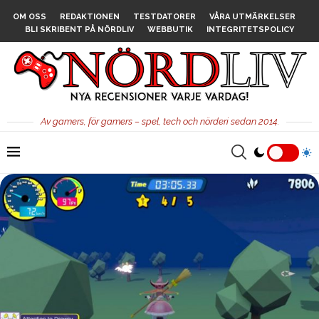
OM OSS
REDAKTIONEN
TESTDATORER
VÅRA UTMÄRKELSER
BLI SKRIBENT PÅ NÖRDLIV
WEBBUTIK
INTEGRITETSPOLICY
Av gamers, för gamers – spel, tech och nörderi sedan 2014.