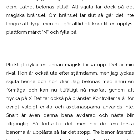
dem. Lathet belönas alltså! Att skjuta tar dock på det
magiska bränslet. Om bränslet tar slut så går det inte
längre att flyga, men det går alltid att köra till en upplyst
plattform märkt ”M” och fylla på.
Plötsligt dyker en annan magisk flicka upp. Det är min
rival. Hon är också ute efter stjärndamm, men jag lyckas
skjuta henne och hon drar. Jag belönas med ännu en
förmåga och kan nu tillfälligt nå maxfart genom att
trycka på X. Det tar också på bränslet. Kontrollerna är för
övrigt väldigt enkla och axelknapparna används inte.
Snart är även denna bana avklarad och nästa blir
tillgänglig. Så fortsätter det, men när de fem första
banorna är upplåsta så tar det stopp. Tre banor återstår,