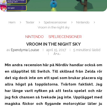
Hem
Texter
Spelrecensioner
Nintendo
Vroom in the night sky
NINTENDO
SPELRECENSIONER
VROOM IN THE NIGHT SKY
av
Ependyma Louise
april 15, 2017
5 minut(ers) lästid
A+
A-
Min andra recension här på Nördliv handlar också om
en släpptitel till Switch. Till skillnad från Zelda rör
det sig dock inte om ett spel som brukar placera sig
allra högst på topplistorna. Tvärtom faktiskt. Jag
har länge varit nyfiken på att testa spelet och när
jag fick chansen så tvekade jag inte. Upplägget med
magiska flickor och flygande motorcyklar låter ju