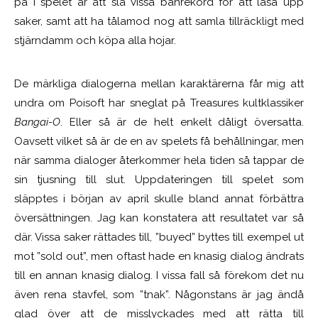
på i spelet är att slå vissa banrekord för att låsa upp
saker, samt att ha tålamod nog att samla tillräckligt med
stjärndamm och köpa alla hojar.
De märkliga dialogerna mellan karaktärerna får mig att
undra om Poisoft har sneglat på Treasures kultklassiker
Bangai-O
. Eller så är de helt enkelt dåligt översatta.
Oavsett vilket så är de en av spelets få behållningar, men
när samma dialoger återkommer hela tiden så tappar de
sin tjusning till slut. Uppdateringen till spelet som
släpptes i början av april skulle bland annat förbättra
översättningen. Jag kan konstatera att resultatet var så
där. Vissa saker rättades till, ”buyed” byttes till exempel ut
mot ”sold out”, men oftast hade en knasig dialog ändrats
till en annan knasig dialog. I vissa fall så förekom det nu
även rena stavfel, som ”tnak”. Någonstans är jag ändå
glad över att de misslyckades med att rätta till