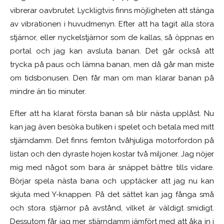
vibrerar oavbrutet. Lyckligtvis finns möjligheten att stänga
av vibrationen i huvudmenyn. Efter att ha tagit alla stora
stjärnor, eller nyckelstjärnor som de kallas, så öppnas en
portal och jag kan avsluta banan. Det går också att
trycka på paus och lämna banan, men då går man miste
om tidsbonusen. Den får man om man klarar banan på
mindre än tio minuter.
Efter att ha klarat första banan så blir nästa upplåst. Nu
kan jag även besöka butiken i spelet och betala med mitt
stjärndamm. Det finns femton tvåhjuliga motorfordon på
listan och den dyraste hojen kostar två miljoner. Jag nöjer
mig med något som bara är snäppet bättre tills vidare.
Börjar spela nästa bana och upptäcker att jag nu kan
skjuta med Y-knappen. På det sättet kan jag fånga små
och stora stjärnor på avstånd, vilket är väldigt smidigt.
Dessutom får jag mer stjärndamm jämfört med att åka in i