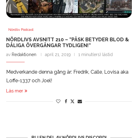
Nördliv Podcast
NÖRDLIVS AVSNITT 210 – ”PÅSK BETYDER BLOD &
DÅLIGA ÖVERGÅNGAR TYDLIGEN!”
av
Redaktionen
april 21, 2019
1 minut(ers) lästid
Medverkande denna gång är: Fredrik, Calle, Lovisa aka
Loffe-1337 och Joel!
Läs mer
BLI EN DEL AV NÖRDLIVS DISCORD!