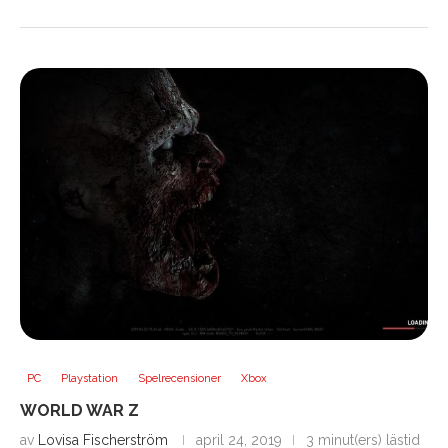
PC
Playstation
Spelrecensioner
Xbox
WORLD WAR Z
av
Lovisa Fischerström
april 24, 2019
3 minut(ers) lästid