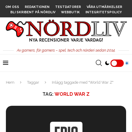
OM OSS
REDAKTIONEN
TESTDATORER
VÅRA UTMÄRKELSER
BLI SKRIBENT PÅ NÖRDLIV
WEBBUTIK
INTEGRITETSPOLICY
Av gamers, för gamers – spel, tech och nörderi sedan 2014.
Hem
Taggar
Inlägg taggade med "World War Z"
TAG:
WORLD WAR Z