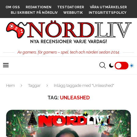
OM OSS
REDAKTIONEN
TESTDATORER
VÅRA UTMÄRKELSER
BLI SKRIBENT PÅ NÖRDLIV
WEBBUTIK
INTEGRITETSPOLICY
Av gamers, för gamers – spel, tech och nörderi sedan 2014.
Hem
Taggar
Inlägg taggade med "Unleashed"
TAG:
UNLEASHED