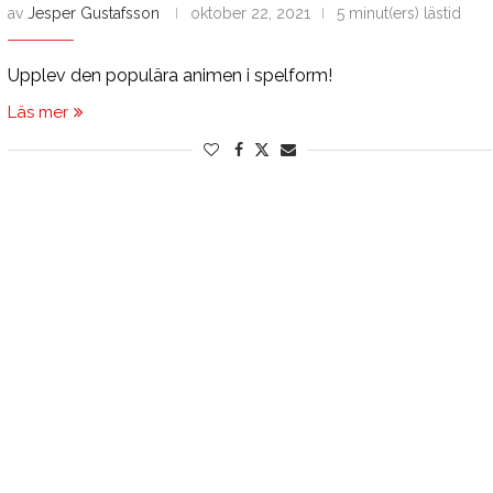
av
Jesper Gustafsson
oktober 22, 2021
5 minut(ers) lästid
Upplev den populära animen i spelform!
Läs mer