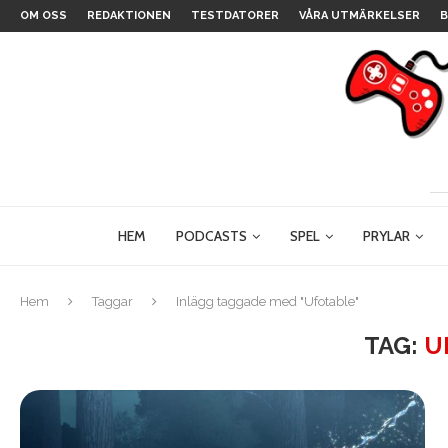
OM OSS
REDAKTIONEN
TESTDATORER
VÅRA UTMÄRKELSER
B
HEM
PODCASTS
SPEL
PRYLAR
Hem
Taggar
Inlägg taggade med "Ufotable"
TAG:
U