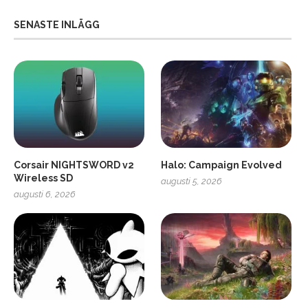
SENASTE INLÄGG
Corsair NIGHTSWORD v2
Halo: Campaign Evolved
Wireless SD
augusti 5, 2026
augusti 6, 2026
2
Soundcore Liberty 5 Pro