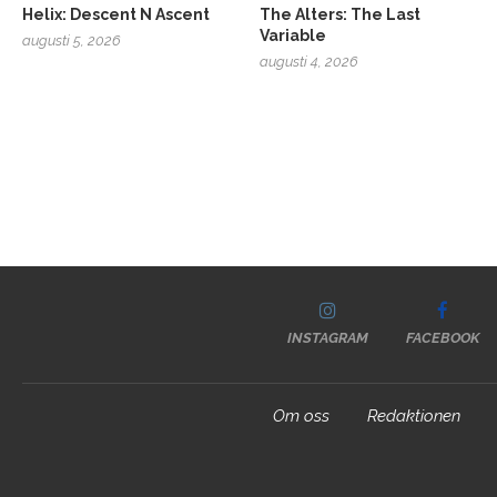
Helix: Descent N Ascent
The Alters: The Last
Variable
augusti 5, 2026
augusti 4, 2026
INSTAGRAM
FACEBOOK
Om oss
Redaktionen