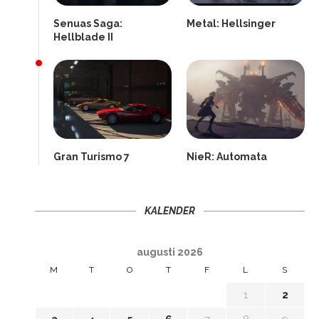
Senuas Saga:
Metal: Hellsinger
Hellblade II
Gran Turismo 7
NieR: Automata
KALENDER
augusti 2026
M
T
O
T
F
L
S
1
2