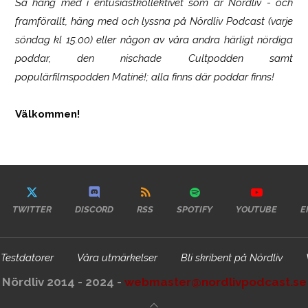
Så häng med i entusiastkollektivet som är
Nördliv
- och
framförallt, häng med och lyssna på Nördliv Podcast (varje
söndag kl 15.00) eller någon av våra andra härligt nördiga
poddar, den nischade Cultpodden samt
populärfilmspodden Matiné!; alla finns där poddar finns!
Välkommen!
TWITTER
DISCORD
RSS
SPOTIFY
YOUTUBE
E
Testdatorer
Våra utmärkelser
Bli skribent på Nördliv
Nördliv 2014 - 2024 -
webmaster@nordlivpodcast.se