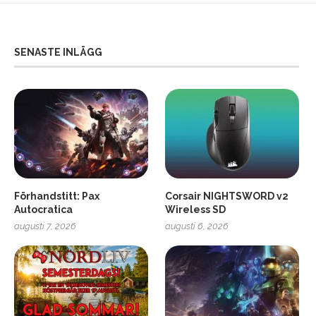
SENASTE INLÄGG
Förhandstitt: Pax
Corsair NIGHTSWORD v2
Autocratica
Wireless SD
augusti 7, 2026
augusti 6, 2026
2
Soundcore Liberty 5 Pro