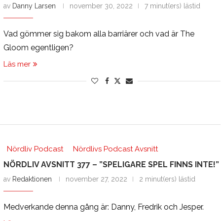
av
Danny Larsen
november 30, 2022
7 minut(ers) lästid
Vad gömmer sig bakom alla barriärer och vad är The
Gloom egentligen?
Läs mer
Nördliv Podcast
Nördlivs Podcast Avsnitt
NÖRDLIV AVSNITT 377 – ”SPELIGARE SPEL FINNS INTE!”
av
Redaktionen
november 27, 2022
2 minut(ers) lästid
Medverkande denna gång är: Danny, Fredrik och Jesper.