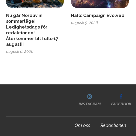
Nu går Nördliv in i
Halo: Campaign Evolved
sommarläge!
augusti 5, 2026
Ledighetsdags för
redaktionen !
Återkommer till fullo 17
augusti!
augusti 6, 2026
INSTAGRAM
FACEBOOK
Om oss
Redaktionen