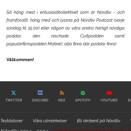
Så häng med i entusiastkollektivet som är
Nördliv
- och
framförallt, häng med och lyssna på Nördliv Podcast (varje
söndag kl 15.00) eller någon av våra andra härligt nördiga
poddar, den nischade Cultpodden samt
populärfilmspodden Matiné!; alla finns där poddar finns!
Välkommen!
TWITTER
DISCORD
RSS
SPOTIFY
YOUTUBE
E
Testdatorer
Våra utmärkelser
Bli skribent på Nördliv
Nördliv 2014 - 2024 -
webmaster@nordlivpodcast.se