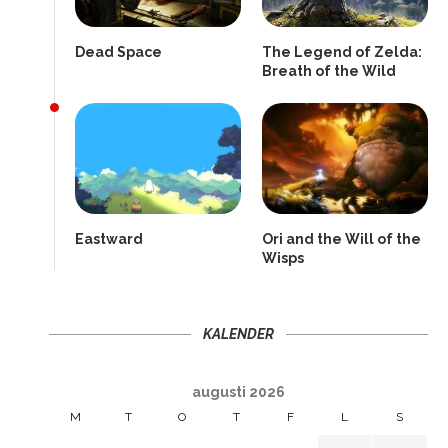
Dead Space
The Legend of Zelda:
Breath of the Wild
Eastward
Ori and the Will of the
Wisps
KALENDER
augusti 2026
M
T
O
T
F
L
S