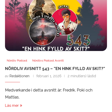
Nördliv Podcast
Nördlivs Podcast Avsnitt
NÖRDLIV AVSNITT 543 – ”EN HINK FYLLD AV SKIT?”
av
Redaktionen
februari 1, 2026
2 minut(ers) lästid
Medverkande i detta avsnitt är: Fredrik. Poki och
Mattias.
Läs mer