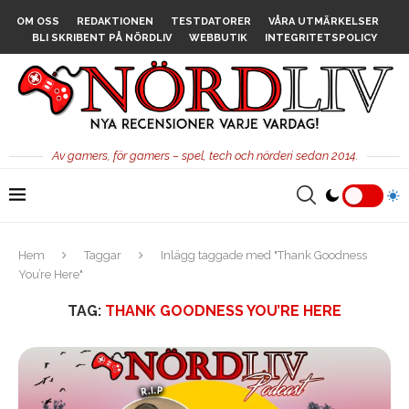
OM OSS
REDAKTIONEN
TESTDATORER
VÅRA UTMÄRKELSER
BLI SKRIBENT PÅ NÖRDLIV
WEBBUTIK
INTEGRITETSPOLICY
Av gamers, för gamers – spel, tech och nörderi sedan 2014.
Hem
Taggar
Inlägg taggade med "Thank Goodness
You’re Here"
TAG:
THANK GOODNESS YOU’RE HERE