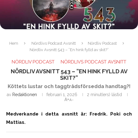
Hem
Nördlivs Podcast Avsnitt
Nördliv Podcast
Nördliv Avsnitt 543 – ”En hink fylld av skit?”
NÖRDLIV PODCAST
NÖRDLIVS PODCAST AVSNITT
NÖRDLIV AVSNITT 543 – ”EN HINK FYLLD AV
SKIT?”
Köttets lustar och taggtrådsförsedda handtag?!
av
Redaktionen
februari 1, 2026
2 minut(ers) lästid
A+
A-
Medverkande i detta avsnitt är: Fredrik. Poki och
Mattias.