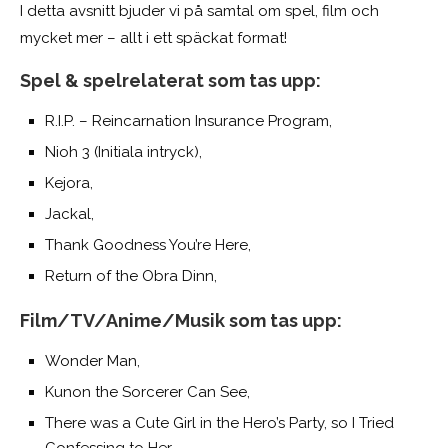
I detta avsnitt bjuder vi på samtal om spel, film och
mycket mer – allt i ett späckat format!
Spel & spelrelaterat som tas upp:
R.I.P. – Reincarnation Insurance Program,
Nioh 3 (Initiala intryck),
Kejora,
Jackal,
Thank Goodness You’re Here,
Return of the Obra Dinn,
Film/TV/Anime/Musik som tas upp:
Wonder Man,
Kunon the Sorcerer Can See,
There was a Cute Girl in the Hero’s Party, so I Tried
Confessing to Her,