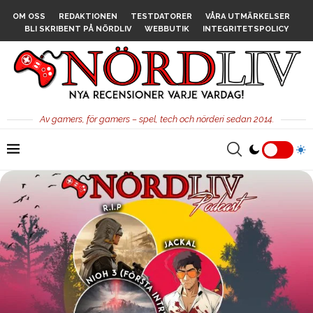
OM OSS
REDAKTIONEN
TESTDATORER
VÅRA UTMÄRKELSER
BLI SKRIBENT PÅ NÖRDLIV
WEBBUTIK
INTEGRITETSPOLICY
Av gamers, för gamers – spel, tech och nörderi sedan 2014.