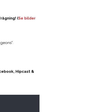
rågning! (
Se bilder
dgeons”.
cebook, Hipcast &