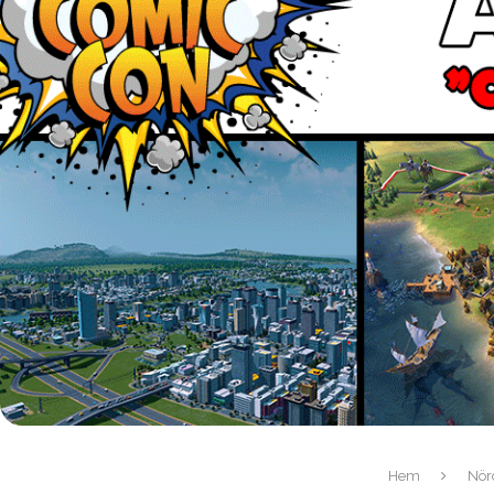
Hem
Nörd