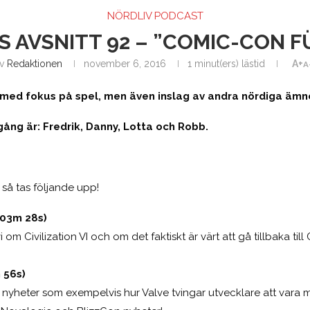
NÖRDLIV PODCAST
 AVSNITT 92 – ”COMIC-CON F
av
Redaktionen
november 6, 2016
1 minut(ers) lästid
A+
A
t med fokus på spel, men även inslag av andra nördiga ämn
ng är: Fredrik, Danny, Lotta och Robb.
t så tas följande upp!
 03m 28s)
 om Civilization VI och om det faktiskt är värt att gå tillbaka till C
 56s)
nyheter som exempelvis hur Valve tvingar utvecklare att vara m