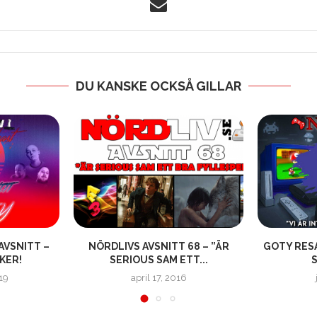
DU KANSKE OCKSÅ GILLAR
VSNITT –
NÖRDLIVS AVSNITT 68 – ”ÄR
GOTY RESA
KER!
SERIOUS SAM ETT...
S
19
april 17, 2016