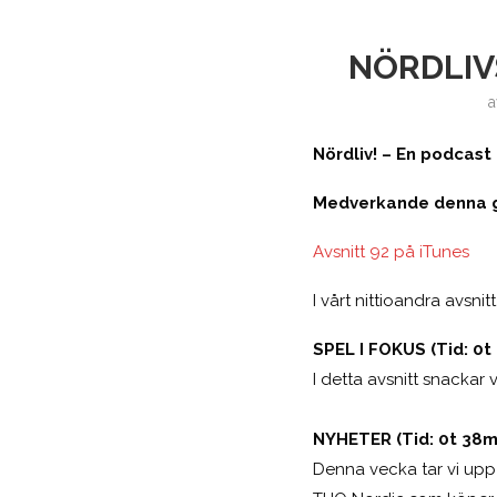
NÖRDLIVS
Nördliv! – En podcas
Medverkande denna gå
Avsnitt 92 på iTunes
I vårt nittioandra avsnit
SPEL I FOKUS (Tid: 0t
I detta avsnitt snackar vi
NYHETER (Tid: 0t 38
m
Denna vecka tar vi upp 