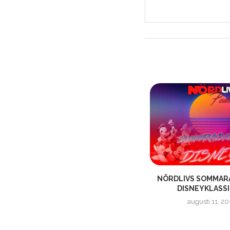
NÖRDLIVS SOMMARAVSNITT –
NÖRDLIVS SOMMARA
”SUPERHJÄLTAR PÅ TV!”
DISNEYKLASSI
augusti 5, 2018
augusti 11, 20