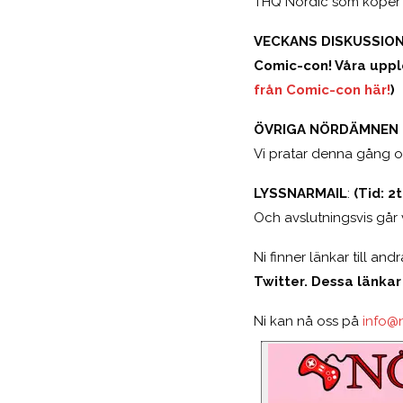
THQ Nordic som köper 
VECKANS DISKUSSION: 
Comic-con! Våra upple
från Comic-con här!
)
ÖVRIGA NÖRDÄMNEN (T
Vi pratar denna gång o
LYSSNARMAIL
:
(Tid: 2
Och avslutningsvis går 
Ni finner länkar till an
Twitter. Dessa länkar
Ni kan nå oss på
info@