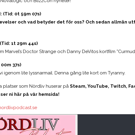
Novalogic och BlizzCon nyheter!
(Tid: 0t 59m 07s)
velser och vad betyder det för oss? Och sedan allmän utf
id: 1t 29m 44s)
m Marvel’s Doctor Strange och Danny DeVitos kortfilm ”Curmu
t 00m 37s)
vi igenom lite lyssnarmail. Denna gång lite kort om Tyranny.
dra platser som Nördliv huserar på
Steam, YouTube, Twitch, Fa
 ser ni här på vår hemsida!
nordlivpodcast.se