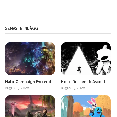
SENASTE INLÄGG
Halo: Campaign Evolved
Helix: Descent N Ascent
augusti 5, 2026
augusti 5, 2026
ro
SCUF Gaming Omega