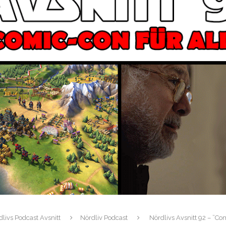
livs Podcast Avsnitt
Nördliv Podcast
Nördlivs Avsnitt 92 – ”Com