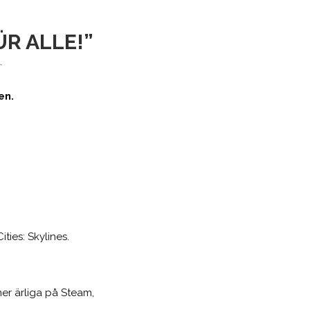
ÜR ALLE!”
-
en.
ities: Skylines.
er ärliga på Steam,