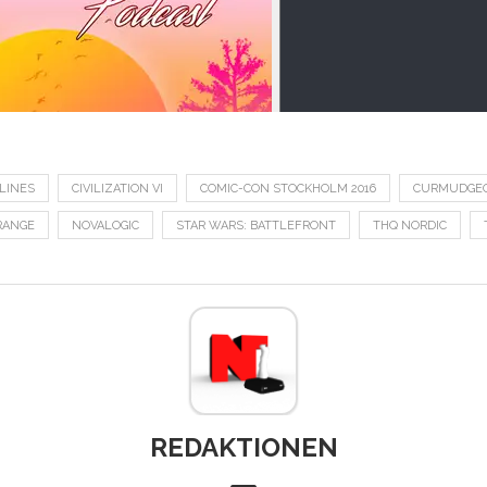
YLINES
CIVILIZATION VI
COMIC-CON STOCKHOLM 2016
CURMUDGE
RANGE
NOVALOGIC
STAR WARS: BATTLEFRONT
THQ NORDIC
REDAKTIONEN