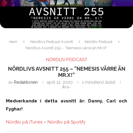
Hem
Nördlivs Podcast Avsnitt
Nördliv Podcast
Nördlivs Avsnitt 255 – ”Nemesis värre än Mr.X!”
NÖRDLIV PODCAST
NÖRDLIVS AVSNITT 255 – ”NEMESIS VÄRRE ÄN
MR.X!”
av
Redaktionen
april 12, 2020
1 minut(ers) lästid
A+
A-
Medverkande i detta avsnitt är: Danny, Carl och
Fyghar!
Nördliv på iTunes
–
Nördliv på Spotify