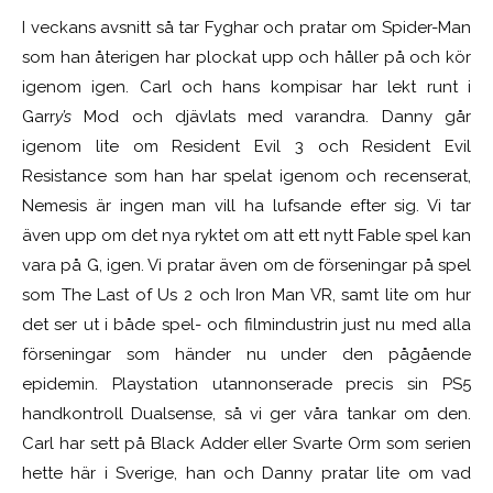
I veckans avsnitt så tar Fyghar och pratar om Spider-Man
som han återigen har plockat upp och håller på och kör
igenom igen. Carl och hans kompisar har lekt runt i
Garr
y’s
Mod och djävlats med varandra. Danny går
igenom lite om Resident Evil 3 och Resident Evil
Resistance som han har spelat igenom och recenserat,
Nemesis är ingen man vill ha lufsande efter sig. Vi tar
även upp om det nya ryktet om att ett nytt Fable spel kan
vara på G, igen. Vi pratar även om de förseningar på spel
som The Last of Us 2 och Iron Man VR, samt lite om hur
det ser ut i både spel- och filmindustrin just nu med alla
förseningar som händer nu under den pågående
epidemin. Playstation utannonserade precis sin PS5
handkontroll Dualsense, så vi ger våra tankar om den.
Carl har sett på Black Adder eller Svarte Orm som serien
hette här i Sverige, han och Danny pratar lite om vad