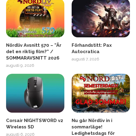
Nördliv Avsnitt 570 – ”Är
Förhandstitt: Pax
det en riktig film?” /
Autocratica
SOMMARAVSNITT 2026
augusti 7, 2026
augusti 9, 2026
Corsair NIGHTSWORD v2
Nu går Nördliv in i
Wireless SD
sommarläge!
Ledighetsdags för
augusti 6, 2026