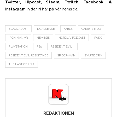
Twitter, Hipcast, Steam, Twitch, Facebook, &
Instagram
, hittar ni här på vår hemsida!
BLACK ADDER
DUALSENSE
FABLE
GARRY'S MOD
IRON MAN VR
NEMESIS
NÖRDLIV PODCAST
PÅSK
PLAYSTATION
PS5
RESIDENT EVIL 3
RESIDENT EVIL RESISTANCE
SPIDER-MAN
SVARTE ORM
THE LAST OF US 2
REDAKTIONEN