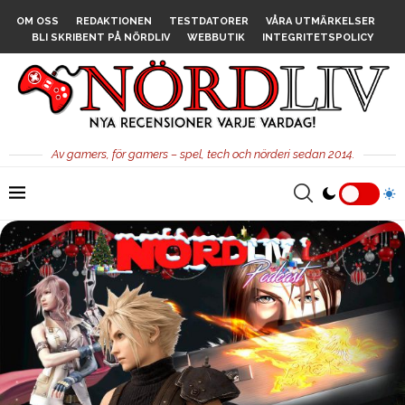
OM OSS
REDAKTIONEN
TESTDATORER
VÅRA UTMÄRKELSER
BLI SKRIBENT PÅ NÖRDLIV
WEBBUTIK
INTEGRITETSPOLICY
Av gamers, för gamers – spel, tech och nörderi sedan 2014.