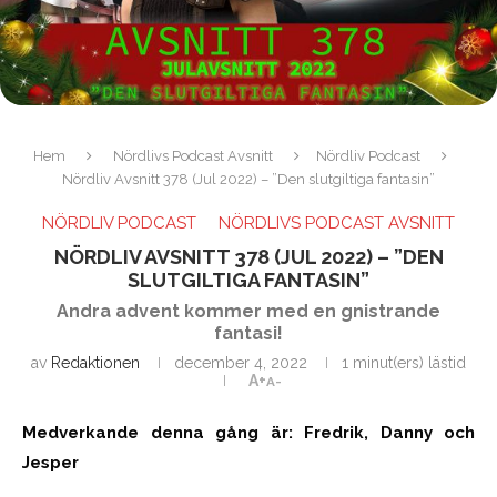
Hem
Nördlivs Podcast Avsnitt
Nördliv Podcast
Nördliv Avsnitt 378 (Jul 2022) – ”Den slutgiltiga fantasin”
NÖRDLIV PODCAST
NÖRDLIVS PODCAST AVSNITT
NÖRDLIV AVSNITT 378 (JUL 2022) – ”DEN
SLUTGILTIGA FANTASIN”
Andra advent kommer med en gnistrande
fantasi!
av
Redaktionen
december 4, 2022
1 minut(ers) lästid
A+
A-
Medverkande denna gång är: Fredrik, Danny och
Jesper