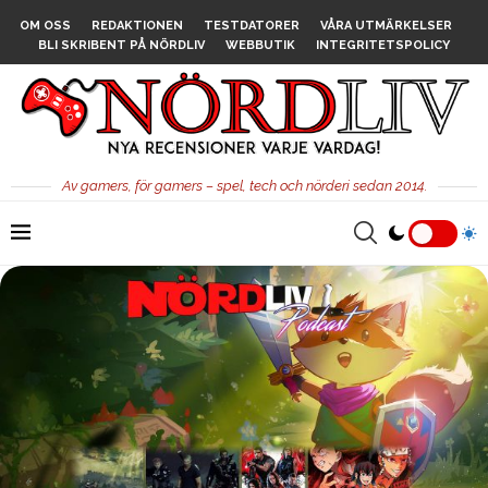
OM OSS
REDAKTIONEN
TESTDATORER
VÅRA UTMÄRKELSER
BLI SKRIBENT PÅ NÖRDLIV
WEBBUTIK
INTEGRITETSPOLICY
Av gamers, för gamers – spel, tech och nörderi sedan 2014.