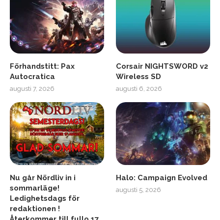
Förhandstitt: Pax
Corsair NIGHTSWORD v2
Autocratica
Wireless SD
augusti 7, 2026
augusti 6, 2026
Nu går Nördliv in i
Halo: Campaign Evolved
sommarläge!
augusti 5, 2026
Ledighetsdags för
redaktionen !
Återkommer till fullo 17