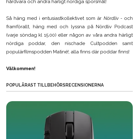
hårdvara och andra härligt nördiga spörsmål!
Så häng med i entusiastkollektivet som är
Nördliv
- och
framförallt, häng med och lyssna på Nördliv Podcast
(varje söndag kl 15.00) eller någon av våra andra härligt
nördiga poddar, den nischade Cultpodden samt
populärfilmspodden Matiné!; alla finns där poddar finns!
Välkommen!
POPULÄRAST TILLBEHÖRSRECENSIONERNA