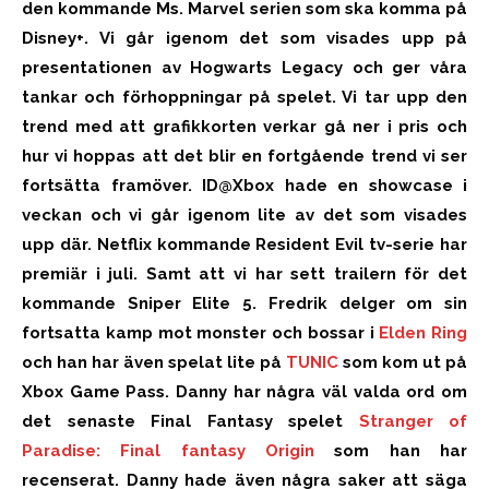
den kommande Ms. Marvel serien som ska komma på
Disney+. Vi går igenom det som visades upp på
presentationen av Hogwarts Legacy och ger våra
tankar och förhoppningar på spelet. Vi tar upp den
trend med att grafikkorten verkar gå ner i pris och
hur vi hoppas att det blir en fortgående trend vi ser
fortsätta framöver. ID@Xbox hade en showcase i
veckan och vi går igenom lite av det som visades
upp där. Netflix kommande Resident Evil tv-serie har
premiär i juli. Samt att vi har sett trailern för det
kommande Sniper Elite 5. Fredrik delger om sin
fortsatta kamp mot monster och bossar i
Elden Ring
och han har även spelat lite på
TUNIC
som kom ut på
Xbox Game Pass. Danny har några väl valda ord om
det senaste Final Fantasy spelet
Stranger of
Paradise: Final fantasy Origin
som han har
recenserat. Danny hade även några saker att säga