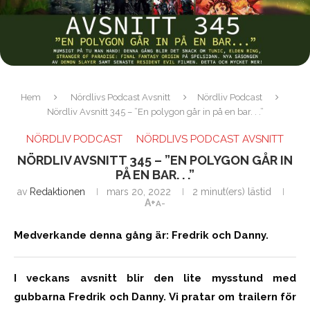
Hem
Nördlivs Podcast Avsnitt
Nördliv Podcast
Nördliv Avsnitt 345 – ”En polygon går in på en bar. . .”
NÖRDLIV PODCAST
NÖRDLIVS PODCAST AVSNITT
NÖRDLIV AVSNITT 345 – ”EN POLYGON GÅR IN
PÅ EN BAR. . .”
av
Redaktionen
mars 20, 2022
2 minut(ers) lästid
A+
A-
Medverkande denna gång är: Fredrik och Danny.
I veckans avsnitt blir den lite mysstund med
gubbarna Fredrik och Danny. Vi pratar om trailern för