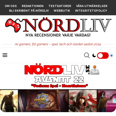
OM OSS
REDAKTIONEN
TESTDATORER
VÅRA UTMÄRKELSER
BLI SKRIBENT PÅ NÖRDLIV
WEBBUTIK
INTEGRITETSPOLICY
Av gamers, för gamers – spel, tech och nörderi sedan 2014.