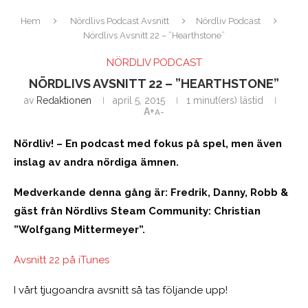
Hem
Nördlivs Podcast Avsnitt
Nördliv Podcast
Nördlivs Avsnitt 22 – ”Hearthstone”
NÖRDLIV PODCAST
NÖRDLIVS AVSNITT 22 – ”HEARTHSTONE”
av
Redaktionen
april 5, 2015
1 minut(ers) lästid
A+
A-
Nördliv! – En podcast med fokus på spel, men även
inslag av andra nördiga ämnen.
Medverkande denna gång är: Fredrik, Danny, Robb &
gäst från Nördlivs Steam Community: Christian
”Wolfgang Mittermeyer”.
Avsnitt 22 på iTunes
I vårt tjugoandra avsnitt så tas följande upp!