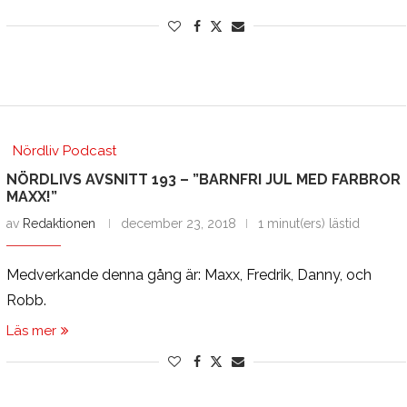
Nördliv Podcast
NÖRDLIVS AVSNITT 193 – ”BARNFRI JUL MED FARBROR
MAXX!”
av
Redaktionen
december 23, 2018
1 minut(ers) lästid
Medverkande denna gång är: Maxx, Fredrik, Danny, och
Robb.
Läs mer