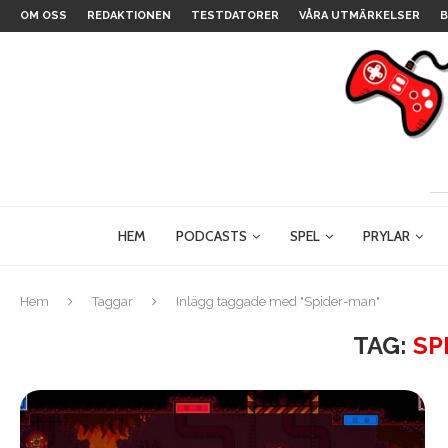
OM OSS
REDAKTIONEN
TESTDATORER
VÅRA UTMÄRKELSER
B
HEM
PODCASTS
SPEL
PRYLAR
Hem
Taggar
Inlägg taggade med "Spider-man"
TAG:
SP