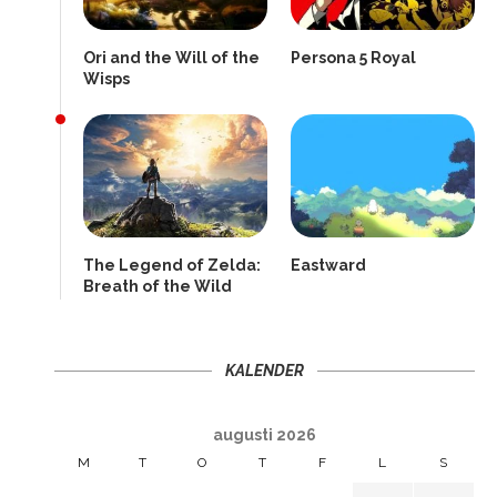
Ori and the Will of the
Persona 5 Royal
Wisps
The Legend of Zelda:
Eastward
Breath of the Wild
KALENDER
augusti 2026
M
T
O
T
F
L
S