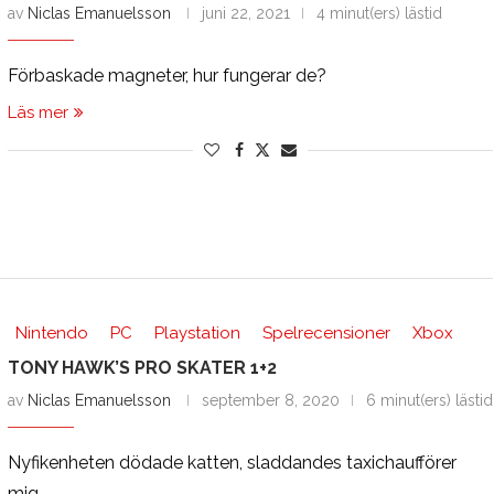
av
Niclas Emanuelsson
juni 22, 2021
4 minut(ers) lästid
Förbaskade magneter, hur fungerar de?
Läs mer
Nintendo
PC
Playstation
Spelrecensioner
Xbox
TONY HAWK’S PRO SKATER 1+2
av
Niclas Emanuelsson
september 8, 2020
6 minut(ers) lästid
Nyfikenheten dödade katten, sladdandes taxichaufförer
mig.