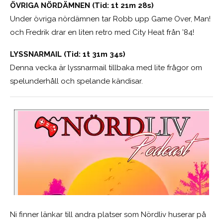
ÖVRIGA NÖRDÄMNEN (Tid: 1t 21m 28s)
Under övriga nördämnen tar Robb upp Game Over, Man!
och Fredrik drar en liten retro med City Heat från ’84!
LYSSNARMAIL (Tid: 1t 31m 34s)
Denna vecka är lyssnarmail tillbaka med lite frågor om
spelunderhåll och spelande kändisar.
Ni finner länkar till andra platser som Nördliv huserar på