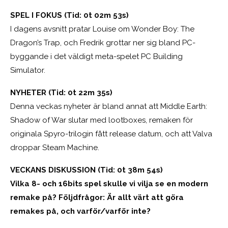
SPEL I FOKUS (Tid: 0t 02m 53s)
I dagens avsnitt pratar Louise om Wonder Boy: The
Dragon’s Trap, och Fredrik grottar ner sig bland PC-
byggande i det väldigt meta-spelet PC Building
Simulator.
NYHETER (Tid: 0t 22m 35s)
Denna veckas nyheter är bland annat att Middle Earth:
Shadow of War slutar med lootboxes, remaken för
originala Spyro-trilogin fått release datum, och att Valva
droppar Steam Machine.
VECKANS DISKUSSION (Tid: 0t 38m 54s)
Vilka 8- och 16bits spel skulle vi vilja se en modern
remake på? Följdfrågor: Är allt värt att göra
remakes på, och varför/varför inte?