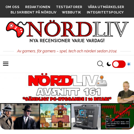
OM OSS
REDAKTIONEN
TESTDATORER
VÅRA UTMÄRKELSER
BLI SKRIBENT PÅ NÖRDLIV
WEBBUTIK
INTEGRITETSPOLICY
Av gamers, för gamers – spel, tech och nörderi sedan 2014.