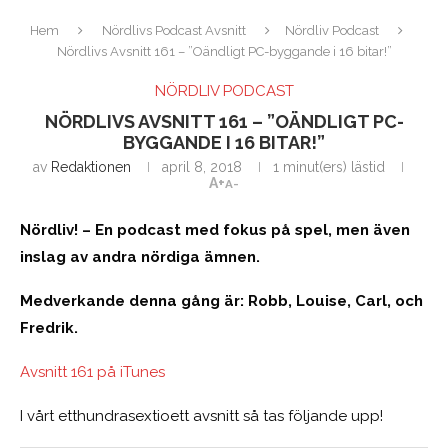
Hem
Nördlivs Podcast Avsnitt
Nördliv Podcast
Nördlivs Avsnitt 161 – ”Oändligt PC-byggande i 16 bitar!”
NÖRDLIV PODCAST
NÖRDLIVS AVSNITT 161 – ”OÄNDLIGT PC-
BYGGANDE I 16 BITAR!”
av
Redaktionen
april 8, 2018
1 minut(ers) lästid
A+
A-
Nördliv! – En podcast med fokus på spel, men även
inslag av andra nördiga ämnen.
Medverkande denna gång är: Robb, Louise, Carl, och
Fredrik.
Avsnitt 161 på iTunes
I vårt etthundrasextioett avsnitt så tas följande upp!