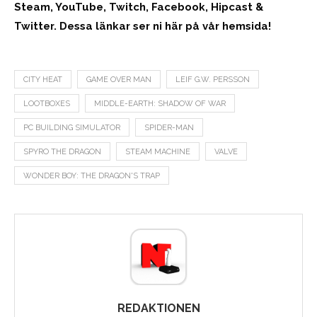
Steam, YouTube, Twitch, Facebook, Hipcast &
Twitter. Dessa länkar ser ni här på vår hemsida!
CITY HEAT
GAME OVER MAN
LEIF G.W. PERSSON
LOOTBOXES
MIDDLE-EARTH: SHADOW OF WAR
PC BUILDING SIMULATOR
SPIDER-MAN
SPYRO THE DRAGON
STEAM MACHINE
VALVE
WONDER BOY: THE DRAGON'S TRAP
REDAKTIONEN