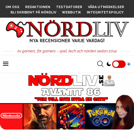
OM OSS
REDAKTIONEN
TESTDATORER
VÅRA UTMÄRKELSER
BLI SKRIBENT PÅ NÖRDLIV
WEBBUTIK
INTEGRITETSPOLICY
Av gamers, för gamers – spel, tech och nörderi sedan 2014.