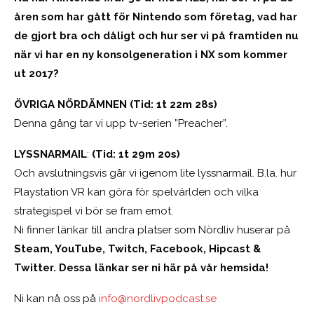
åren som har gått för Nintendo som företag, vad har
de gjort bra och dåligt och hur ser vi på framtiden nu
när vi har en ny konsolgeneration i NX som kommer
ut 2017?
ÖVRIGA NÖRDÄMNEN (Tid: 1t 22m 28s)
Denna gång tar vi upp tv-serien ”Preacher”.
LYSSNARMAIL
:
(Tid: 1t 29m 20s)
Och avslutningsvis går vi igenom lite lyssnarmail. B.la. hur
Playstation VR kan göra för spelvärlden och vilka
strategispel vi bör se fram emot.
Ni finner länkar till andra platser som Nördliv huserar på
Steam, YouTube, Twitch, Facebook, Hipcast &
Twitter. Dessa länkar ser ni här på vår hemsida!
Ni kan nå oss på
info@nordlivpodcast.se