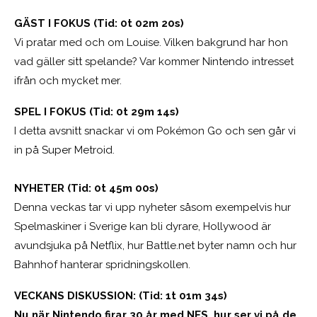
GÄST I FOKUS (Tid: 0t 02m 20s)
Vi pratar med och om Louise. Vilken bakgrund har hon
vad gäller sitt spelande? Var kommer Nintendo intresset
ifrån och mycket mer.
SPEL I FOKUS (Tid: 0t 29m 14s)
I detta avsnitt snackar vi om Pokémon Go och sen går vi
in på Super Metroid.
NYHETER (Tid: 0t 45m 00s)
Denna veckas tar vi upp nyheter såsom exempelvis hur
Spelmaskiner i Sverige kan bli dyrare, Hollywood är
avundsjuka på Netflix, hur Battle.net byter namn och hur
Bahnhof hanterar spridningskollen.
VECKANS DISKUSSION: (Tid: 1t 01m 34s)
Nu när Nintendo firar 30 år med NES, hur ser vi på de