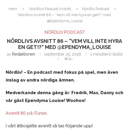
Hem
Nördlivs Podcast Avsnitt
Nördliv Podcast
Nördlivs Avsnitt 86 – ”Vem vill inte hyra en get!?” med
@Ependyma_Louise
NÖRDLIV PODCAST
NÖRDLIVS AVSNITT 86 – ”VEM VILL INTE HYRA
EN GET!?” MED @EPENDYMA_LOUISE
av
Redaktionen
september 25, 2016
1 minut(ers) lästid
A+
A-
Nördliv! – En podcast med fokus på spel, men även
inslag av andra nördiga ämnen.
Medverkande denna gång är: Fredrik, Max, Danny och
vår gäst Ependyma Louise! Woohoo!
Avsnitt 86 på iTunes
I vårt åttiosjätte avsnitt så tas följande upp!