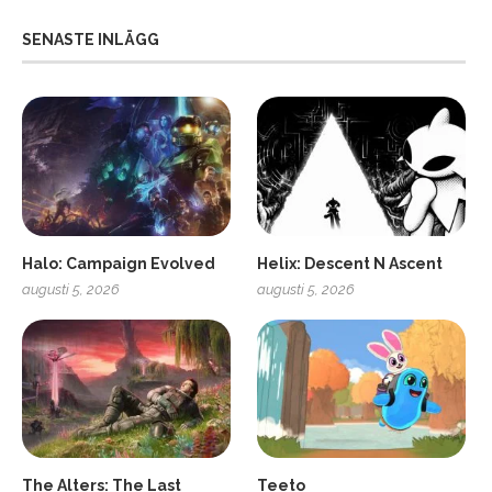
SENASTE INLÄGG
Halo: Campaign Evolved
Helix: Descent N Ascent
augusti 5, 2026
augusti 5, 2026
ro
SCUF Gaming Omega
The Alters: The Last
Teeto