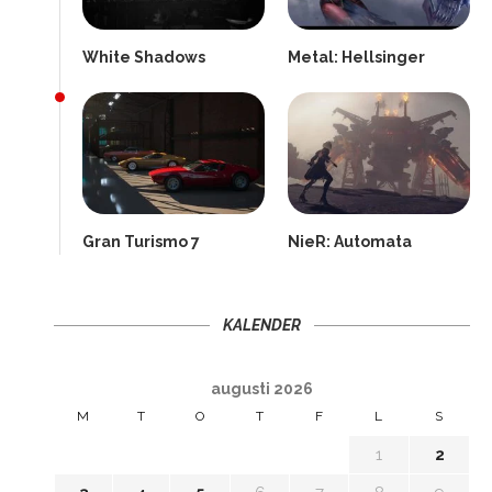
White Shadows
Metal: Hellsinger
Gran Turismo 7
NieR: Automata
KALENDER
augusti 2026
M
T
O
T
F
L
S
1
2