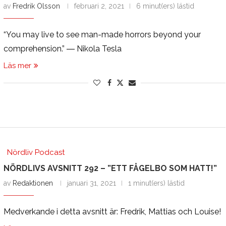
av
Fredrik Olsson
februari 2, 2021
6 minut(ers) lästid
“You may live to see man-made horrors beyond your
comprehension.” ― Nikola Tesla
Läs mer
Nördliv Podcast
NÖRDLIVS AVSNITT 292 – ”ETT FÅGELBO SOM HATT!”
av
Redaktionen
januari 31, 2021
1 minut(ers) lästid
Medverkande i detta avsnitt är: Fredrik, Mattias och Louise!