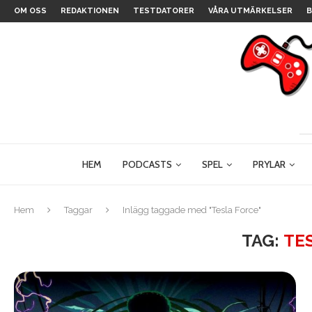
OM OSS
REDAKTIONEN
TESTDATORER
VÅRA UTMÄRKELSER
B
HEM
PODCASTS
SPEL
PRYLAR
Hem
Taggar
Inlägg taggade med "Tesla Force"
TAG:
TE