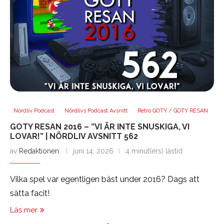
Nördliv Podcast
Nördlivs Podcast Avsnitt
Retro GOTY / GOTY RESAN
GOTY RESAN 2016 – ”VI ÄR INTE SNUSKIGA, VI
LOVAR!” | NÖRDLIV AVSNITT 562
av
Redaktionen
juni 14, 2026
4 minut(ers) lästid
Vilka spel var egentligen bäst under 2016? Dags att
sätta facit!
Läs mer