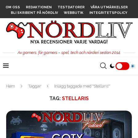
OM OSS
REDAKTIONEN
TESTDATORER
VÅRA UTMÄRKELSER
BLI SKRIBENT PÅ NÖRDLIV
WEBBUTIK
INTEGRITETSPOLICY
Av gamers, för gamers – spel, tech och nörderi sedan 2014.
Hem
Taggar
Inlägg taggade med "Stellaris"
TAG:
STELLARIS