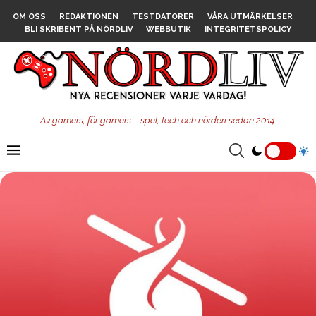
OM OSS
REDAKTIONEN
TESTDATORER
VÅRA UTMÄRKELSER
BLI SKRIBENT PÅ NÖRDLIV
WEBBUTIK
INTEGRITETSPOLICY
Av gamers, för gamers – spel, tech och nörderi sedan 2014.