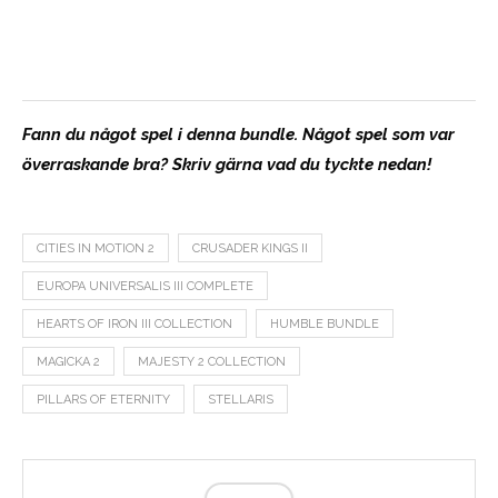
Fann du något spel i denna bundle. Något spel som var
överraskande bra? Skriv gärna vad du tyckte nedan!
CITIES IN MOTION 2
CRUSADER KINGS II
EUROPA UNIVERSALIS III COMPLETE
HEARTS OF IRON III COLLECTION
HUMBLE BUNDLE
MAGICKA 2
MAJESTY 2 COLLECTION
PILLARS OF ETERNITY
STELLARIS