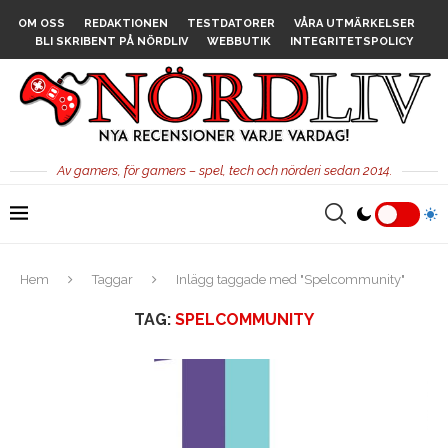
OM OSS
REDAKTIONEN
TESTDATORER
VÅRA UTMÄRKELSER
BLI SKRIBENT PÅ NÖRDLIV
WEBBUTIK
INTEGRITETSPOLICY
Av gamers, för gamers – spel, tech och nörderi sedan 2014.
Hem
Taggar
Inlägg taggade med "Spelcommunity"
TAG:
SPELCOMMUNITY