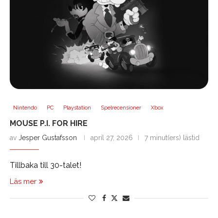
Nintendo
PC
Playstation
Spelrecensioner
Xbox
MOUSE P.I. FOR HIRE
av
Jesper Gustafsson
april 27, 2026
7 minut(ers) lästid
Tillbaka till 30-talet!
Läs mer