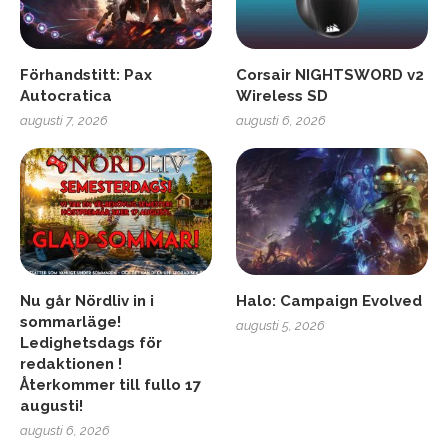
Förhandstitt: Pax
Corsair NIGHTSWORD v2
Autocratica
Wireless SD
augusti 7, 2026
augusti 6, 2026
Nu går Nördliv in i
Halo: Campaign Evolved
sommarläge!
augusti 5, 2026
Ledighetsdags för
redaktionen !
Återkommer till fullo 17
augusti!
augusti 6, 2026