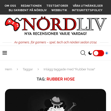
OM OSS
REDAKTIONEN
TESTDATORER
VÅRA UTMÄRKELSER
BLI SKRIBENT PÅ NÖRDLIV
WEBBUTIK
INTEGRITETSPOLICY
Av gamers, för gamers – spel, tech och nörderi sedan 2014.
Hem
Taggar
Inlägg taggade med "Rubber hose"
TAG:
RUBBER HOSE