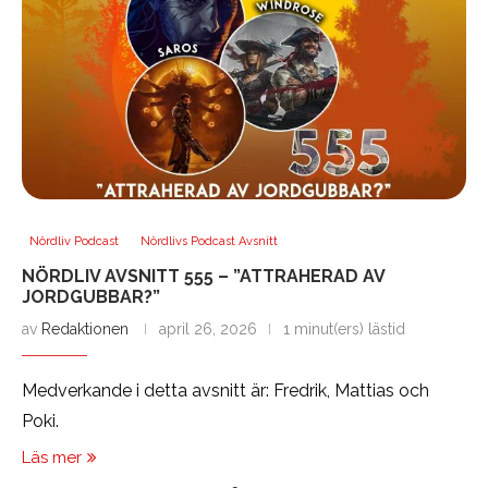
Nördliv Podcast
Nördlivs Podcast Avsnitt
NÖRDLIV AVSNITT 555 – ”ATTRAHERAD AV
JORDGUBBAR?”
av
Redaktionen
april 26, 2026
1 minut(ers) lästid
Medverkande i detta avsnitt är: Fredrik, Mattias och
Poki.
Läs mer