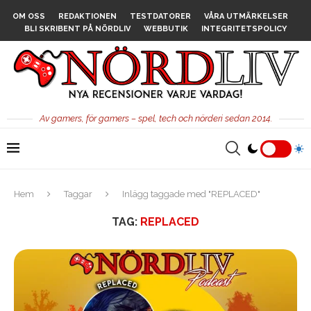
OM OSS
REDAKTIONEN
TESTDATORER
VÅRA UTMÄRKELSER
BLI SKRIBENT PÅ NÖRDLIV
WEBBUTIK
INTEGRITETSPOLICY
Av gamers, för gamers – spel, tech och nörderi sedan 2014.
Hem
Taggar
Inlägg taggade med "REPLACED"
TAG:
REPLACED