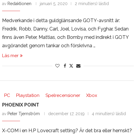
av
Redaktionen
januari 5, 2020
2 minut(ers) lästid
Medverkande i detta guldglänsande GOTY-avsnitt är:
Fredrik, Robb, Danny, Carl, Joel, Lovisa, och Fyghar. Sedan
finns även Peter, Mattias, och Bomby med indirekt i GOTY
avgörandet genom tankar och förskrivna …
Läs mer
PC
Playstation
Spelrecensioner
Xbox
PHOENIX POINT
av
Peter Tjernström
december 17, 2019
4 minut(ers) lästid
X-COM i en H.P Lovecraft setting? Är det bra eller hemskt?