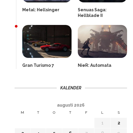
Metal: Hellsinger
Senuas Saga:
Hellblade II
Gran Turismo 7
NieR: Automata
KALENDER
augusti 2026
M
T
O
T
F
L
S
1
2