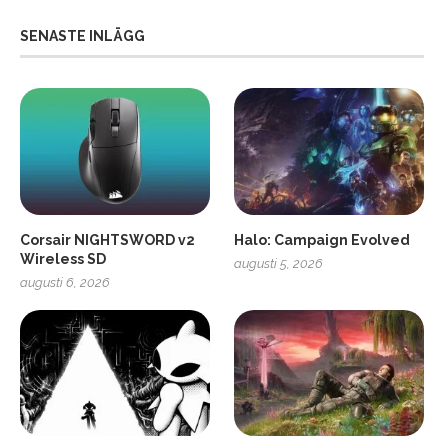
SENASTE INLÄGG
Corsair NIGHTSWORD v2
Halo: Campaign Evolved
Wireless SD
augusti 5, 2026
augusti 6, 2026
2
Soundcore Liberty 5 Pro