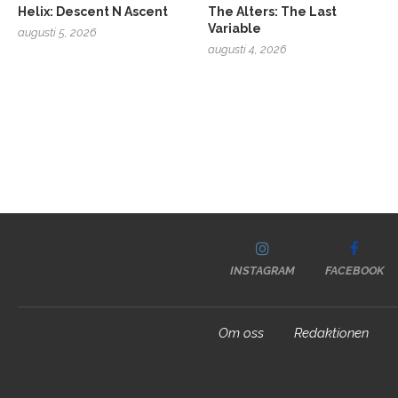
Helix: Descent N Ascent
The Alters: The Last
Variable
augusti 5, 2026
augusti 4, 2026
INSTAGRAM
FACEBOOK
Om oss
Redaktionen