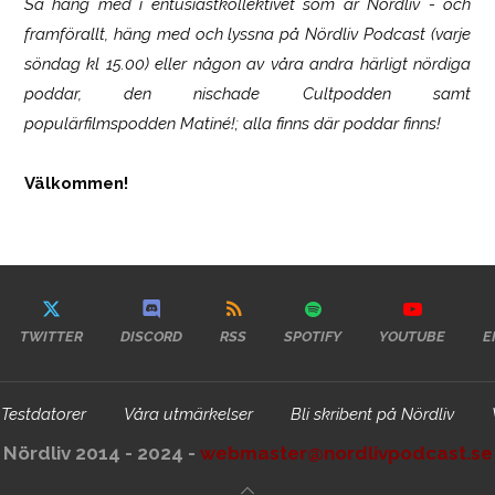
Så häng med i entusiastkollektivet som är
Nördliv
- och
framförallt, häng med och lyssna på Nördliv Podcast (varje
söndag kl 15.00) eller någon av våra andra härligt nördiga
poddar, den nischade Cultpodden samt
populärfilmspodden Matiné!; alla finns där poddar finns!
Välkommen!
TWITTER
DISCORD
RSS
SPOTIFY
YOUTUBE
E
Testdatorer
Våra utmärkelser
Bli skribent på Nördliv
Nördliv 2014 - 2024 -
webmaster@nordlivpodcast.se