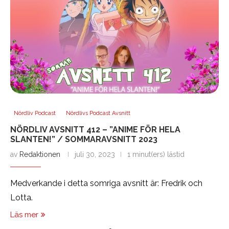
Nördliv Podcast
Nördlivs Podcast Avsnitt
NÖRDLIV AVSNITT 412 – ”ANIME FÖR HELA
SLANTEN!” / SOMMARAVSNITT 2023
av
Redaktionen
juli 30, 2023
1 minut(ers) lästid
Medverkande i detta somriga avsnitt är: Fredrik och
Lotta.
Läs mer