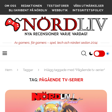
OM OSS
REDAKTIONEN
TESTDATORER
VÅRA UTMÄRKELSER
BLI SKRIBENT PÅ NÖRDLIV
WEBBUTIK
INTEGRITETSPOLICY
Av gamers, för gamers – spel, tech och nörderi sedan 2014.
Hem
Taggar
Inlägg taggade med "Pågående tv-serier"
TAG:
PÅGÅENDE TV-SERIER