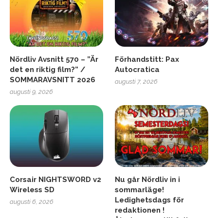
Nördliv Avsnitt 570 – ”Är
Förhandstitt: Pax
det en riktig film?” /
Autocratica
SOMMARAVSNITT 2026
augusti 7, 2026
augusti 9, 2026
Corsair NIGHTSWORD v2
Nu går Nördliv in i
Wireless SD
sommarläge!
Ledighetsdags för
augusti 6, 2026
redaktionen !