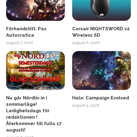
Förhandstitt: Pax
Corsair NIGHTSWORD v2
Autocratica
Wireless SD
augusti 7, 2026
augusti 6, 2026
Nu går Nördliv in i
Halo: Campaign Evolved
sommarläge!
augusti 5, 2026
Ledighetsdags för
redaktionen !
Återkommer till fullo 17
augusti!