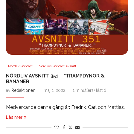
Nördliv Podcast
Nördlivs Podcast Avsnitt
NÖRDLIV AVSNITT 351 – ”TRAMPDYNOR &
BANANER
av
Redaktionen
maj 1, 2022
1 minut(ers) lästid
Medverkande denna gång är: Fredrik, Carl och Mattias.
Läs mer