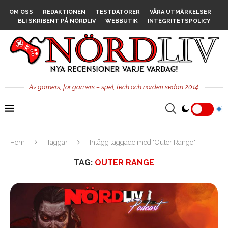
OM OSS
REDAKTIONEN
TESTDATORER
VÅRA UTMÄRKELSER
BLI SKRIBENT PÅ NÖRDLIV
WEBBUTIK
INTEGRITETSPOLICY
Av gamers, för gamers – spel, tech och nörderi sedan 2014.
Hem
Taggar
Inlägg taggade med "Outer Range"
TAG:
OUTER RANGE